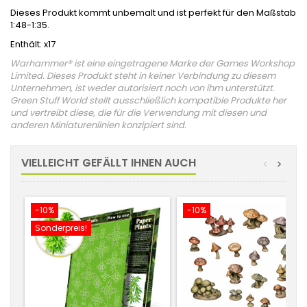
Dieses Produkt kommt unbemalt und ist perfekt für den Maßstab
1:48-1:35.
Enthält: x17
Warhammer® ist eine eingetragene Marke der Games Workshop
Limited. Dieses Produkt steht in keiner Verbindung zu diesem
Unternehmen, ist weder autorisiert noch von ihm unterstützt.
Green Stuff World stellt ausschließlich kompatible Produkte her
und vertreibt diese, die für die Verwendung mit diesen und
anderen Miniaturenlinien konzipiert sind.
VIELLEICHT GEFÄLLT IHNEN AUCH
<
>
-10%
-10%
Sonderpreis!