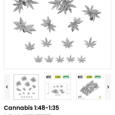


Cannabis 1:48-1:35