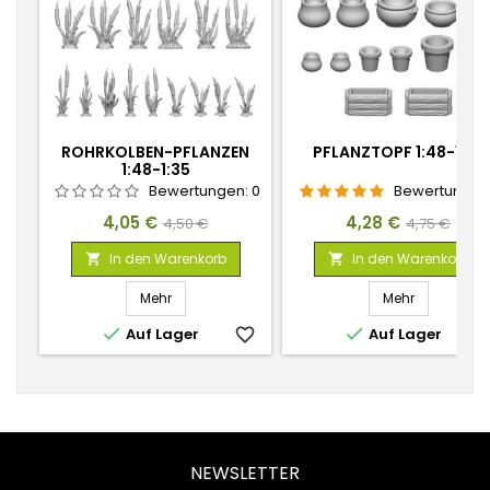
ROHRKOLBEN-PFLANZEN
PFLANZTOPF 1:48-1:35
1:48-1:35
Bewertungen:
0
Bewertungen
Preis
Verkaufspreis
Preis
Verkaufspr
4,05 €
4,28 €
4,50 €
4,75 €
In den Warenkorb
In den Warenkorb


Mehr
Mehr


Auf Lager
favorite_border
Auf Lager
favorite_
NEWSLETTER