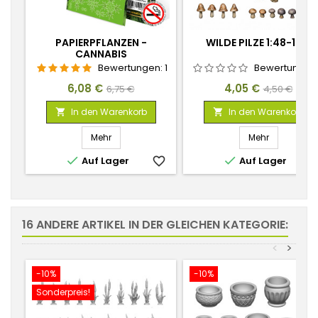
PAPIERPFLANZEN -
WILDE PILZE 1:48-1:35
CANNABIS
Bewertungen:
1
Bewertungen
Preis
Verkaufspreis
Preis
Verkaufspr
6,08 €
4,05 €
6,75 €
4,50 €
In den Warenkorb
In den Warenkorb


Mehr
Mehr


Auf Lager
favorite_border
Auf Lager
favorite_
16 ANDERE ARTIKEL IN DER GLEICHEN KATEGORIE:
<
>
-10%
-10%
Sonderpreis!