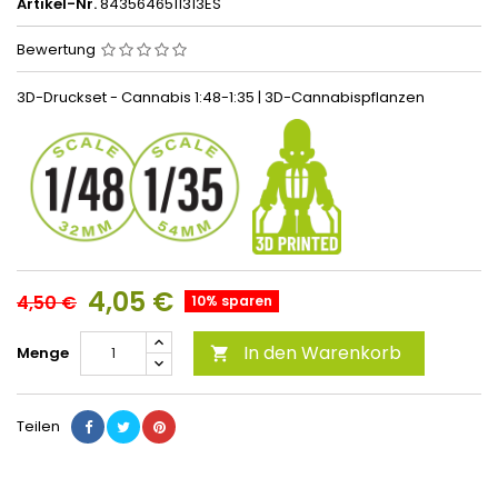
Artikel-Nr.
8435646511313ES
Bewertung
3D-Druckset - Cannabis 1:48-1:35 | 3D-Cannabispflanzen
4,05 €
4,50 €
10% sparen
In den Warenkorb
Menge

Teilen