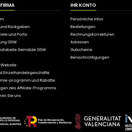
 FIRMA
IHR KONTO
um
Persönliche Infos
 und Rückgaben
Bestellungen
iele und Porto
Rechnungskorrekturen
tung GSW
Adressen
nztabelle Gemälde GSW
Gutscheine
Benachrichtigungen
-Website
d Einzelhandelsgeschäfte
ämie-programm und Rabatte
gen des Affiliate-Programms
ren Sie uns