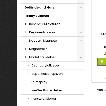
Gelände und Harz
Hobby Zubehör
Basen für Miniaturen
Regimentsbases
FLO
Neodym Magnete
Magnetfolie
P
Modellbaukleber

Cyanacrylatkleber
Superkleber Spitzen
Leimspray
1 - 1 von 1
weißer Bastelkleber
Kunststoffkleber