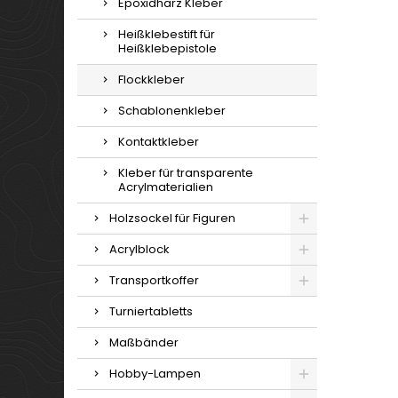
Epoxidharz Kleber
Heißklebestift für
Heißklebepistole
Flockkleber
Schablonenkleber
Kontaktkleber
Kleber für transparente
Acrylmaterialien
Holzsockel für Figuren
Acrylblock
Transportkoffer
Turniertabletts
Maßbänder
Hobby-Lampen