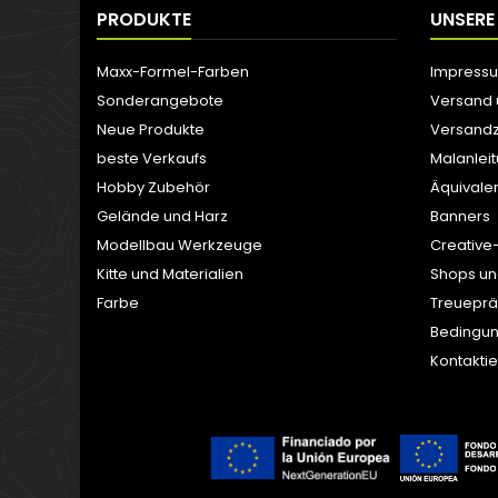
PRODUKTE
UNSERE
Maxx-Formel-Farben
Impress
Sonderangebote
Versand
Neue Produkte
Versandz
beste Verkaufs
Malanlei
Hobby Zubehör
Äquivale
Gelände und Harz
Banners
Modellbau Werkzeuge
Creative
Kitte und Materialien
Shops un
Farbe
Treuepr
Bedingun
Kontaktie