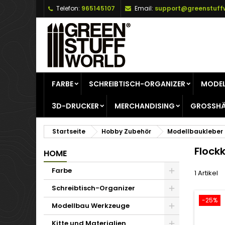
Telefon:
965145107
Email:
support@greenstuff
A
(
W
A
add_circle_outline
((
Si
Na
zu
FARBE
SCHREIBTISCH-ORGANIZER
MODEL
3D-DRUCKER
MERCHANDISING
GROSSHÄ
Startseite
Hobby Zubehör
Modellbaukleber
Flock
HOME
Farbe
1 Artikel
Schreibtisch-Organizer
-25%
Modellbau Werkzeuge
Kitte und Materialien