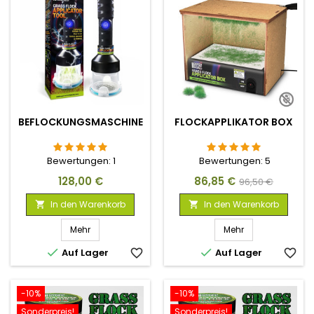
BEFLOCKUNGSMASCHINE
FLOCKAPPLIKATOR BOX
Bewertungen:
1
Bewertungen:
5
Preis
Preis
Verkaufspreis
128,00 €
86,85 €
96,50 €
In den Warenkorb
In den Warenkorb


Mehr
Mehr


Auf Lager
favorite_border
Auf Lager
favorite_border
-10%
-10%
Sonderpreis!
Sonderpreis!