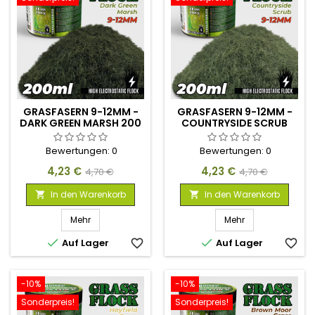
GRASFASERN 9-12MM -
GRASFASERN 9-12MM -
DARK GREEN MARSH 200
COUNTRYSIDE SCRUB
ML
200 ML
Bewertungen:
0
Bewertungen:
0
Preis
Verkaufspreis
Preis
Verkaufspreis
4,23 €
4,23 €
4,70 €
4,70 €
In den Warenkorb
In den Warenkorb


Mehr
Mehr


Auf Lager
favorite_border
Auf Lager
favorite_border
-10%
-10%
Sonderpreis!
Sonderpreis!