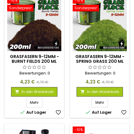
-10%
-10%
Sonderpreis!
Sonderpreis!
GRASFASERN 9-12MM -
GRASFASERN 9-12MM -
BURNT FIELDS 200 ML
SPRING GRASS 200 ML
Bewertungen:
0
Bewertungen:
0
Preis
Verkaufspreis
Preis
Verkaufspreis
4,23 €
4,23 €
4,70 €
4,70 €
In den Warenkorb
In den Warenkorb


Mehr
Mehr


Auf Lager
favorite_border
Auf Lager
favorite_border
-10%