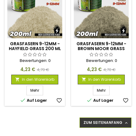
GRASFASERN 9-12MM -
GRASFASERN 9-12MM -
HAYFIELD GRASS 200 ML
BROWN MOOR GRASS
200 ML
Bewertungen:
0
Bewertungen:
0
Preis
Verkaufspreis
Preis
Verkaufspreis
4,23 €
4,23 €
4,70 €
4,70 €
In den Warenkorb
In den Warenkorb


Mehr
Mehr


Auf Lager
favorite_border
Auf Lager
favorite_border
ZUM SEITENANFANG
