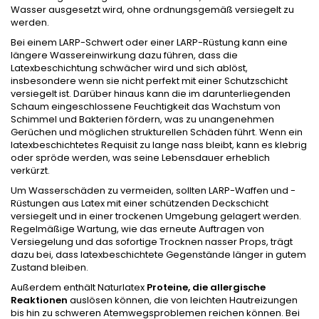
Wasser ausgesetzt wird, ohne ordnungsgemäß versiegelt zu
werden.
Bei einem LARP-Schwert oder einer LARP-Rüstung kann eine
längere Wassereinwirkung dazu führen, dass die
Latexbeschichtung schwächer wird und sich ablöst,
insbesondere wenn sie nicht perfekt mit einer Schutzschicht
versiegelt ist. Darüber hinaus kann die im darunterliegenden
Schaum eingeschlossene Feuchtigkeit das Wachstum von
Schimmel und Bakterien fördern, was zu unangenehmen
Gerüchen und möglichen strukturellen Schäden führt. Wenn ein
latexbeschichtetes Requisit zu lange nass bleibt, kann es klebrig
oder spröde werden, was seine Lebensdauer erheblich
verkürzt.
Um Wasserschäden zu vermeiden, sollten LARP-Waffen und -
Rüstungen aus Latex mit einer schützenden Deckschicht
versiegelt und in einer trockenen Umgebung gelagert werden.
Regelmäßige Wartung, wie das erneute Auftragen von
Versiegelung und das sofortige Trocknen nasser Props, trägt
dazu bei, dass latexbeschichtete Gegenstände länger in gutem
Zustand bleiben.
Außerdem enthält Naturlatex
Proteine, die allergische
Reaktionen
auslösen können, die von leichten Hautreizungen
bis hin zu schweren Atemwegsproblemen reichen können. Bei