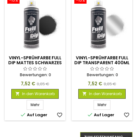
-15%
-15%
VINYL-SPRÜHFARBE FULL
VINYL-SPRÜHFARBE FULL
DIP MATTES SCHWARZES
DIP TRANSPARENT 400ML
400ML
Bewertungen:
0
Bewertungen:
0
Preis
Verkaufspreis
Preis
Verkaufspreis
7,52 €
7,52 €
8,85 €
8,85 €
In den Warenkorb
In den Warenkorb


Mehr
Mehr


Auf Lager
favorite_border
Auf Lager
favorite_border