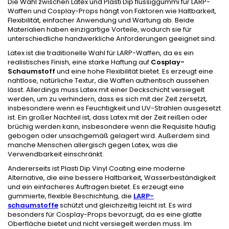
Die Wahl zwischen Latex und Plasti Dip flüssiggummi für LARP-
Waffen und Cosplay-Props hängt von Faktoren wie Haltbarkeit,
Flexibilität, einfacher Anwendung und Wartung ab. Beide
Materialien haben einzigartige Vorteile, wodurch sie für
unterschiedliche handwerkliche Anforderungen geeignet sind.
Latex ist die traditionelle Wahl für LARP-Waffen, da es ein
realistisches Finish, eine starke Haftung auf
Cosplay-
Schaumstoff
und eine hohe Flexibilität bietet. Es erzeugt eine
nahtlose, natürliche Textur, die Waffen authentisch aussehen
lässt. Allerdings muss Latex mit einer Deckschicht versiegelt
werden, um zu verhindern, dass es sich mit der Zeit zersetzt,
insbesondere wenn es Feuchtigkeit und UV-Strahlen ausgesetzt
ist. Ein großer Nachteil ist, dass Latex mit der Zeit reißen oder
brüchig werden kann, insbesondere wenn die Requisite häufig
gebogen oder unsachgemäß gelagert wird. Außerdem sind
manche Menschen allergisch gegen Latex, was die
Verwendbarkeit einschränkt.
Andererseits ist Plasti Dip Vinyl Coating eine moderne
Alternative, die eine bessere Haltbarkeit, Wasserbeständigkeit
und ein einfacheres Auftragen bietet. Es erzeugt eine
gummierte, flexible Beschichtung, die
LARP-
schaumstoffe
schützt und gleichzeitig leicht ist. Es wird
besonders für Cosplay-Props bevorzugt, da es eine glatte
Oberfläche bietet und nicht versiegelt werden muss. Im