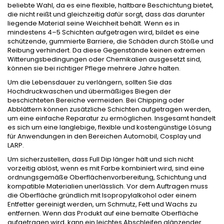
beliebte Wahl, da es eine flexible, haltbare Beschichtung bietet,
die nicht reißt und gleichzeitig dafür sorgt, dass das darunter
liegende Material seine Weichheit behält. Wenn es in
mindestens 4–5 Schichten aufgetragen wird, bildet es eine
schützende, gummierte Barriere, die Schäden durch Stöße und
Reibung verhindert. Da diese Gegenstände keinen extremen
Witterungsbedingungen oder Chemikalien ausgesetzt sind,
können sie bei richtiger Pflege mehrere Jahre halten.
Um die Lebensdauer zu verlängern, sollten Sie das
Hochdruckwaschen und übermäßiges Biegen der
beschichteten Bereiche vermeiden. Bei Chipping oder
Abblättern können zusätzliche Schichten aufgetragen werden,
um eine einfache Reparatur zu ermöglichen. Insgesamt handelt
es sich um eine langlebige, flexible und kostengünstige Lösung
für Anwendungen in den Bereichen Automobil, Cosplay und
LARP.
Um sicherzustellen, dass Full Dip länger hält und sich nicht
vorzeitig ablöst, wenn es mit Farbe kombiniert wird, sind eine
ordnungsgemäße Oberflächenvorbereitung, Schichtung und
kompatible Materialien unerlässlich. Vor dem Auftragen muss
die Oberfläche gründlich mit Isopropylalkohol oder einem
Entfetter gereinigt werden, um Schmutz, Fett und Wachs zu
entfernen. Wenn das Produkt auf eine bemalte Oberfläche
aufgetragen wird, kann ein leichtes Abschleifen glänzender