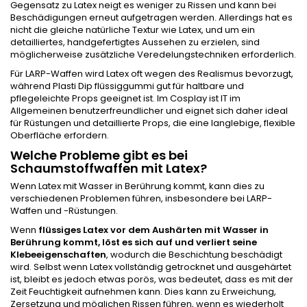
Gegensatz zu Latex neigt es weniger zu Rissen und kann bei
Beschädigungen erneut aufgetragen werden. Allerdings hat es
nicht die gleiche natürliche Textur wie Latex, und um ein
detailliertes, handgefertigtes Aussehen zu erzielen, sind
möglicherweise zusätzliche Veredelungstechniken erforderlich.
Für LARP-Waffen wird Latex oft wegen des Realismus bevorzugt,
während Plasti Dip flüssiggummi gut für haltbare und
pflegeleichte Props geeignet ist. Im Cosplay ist IT im
Allgemeinen benutzerfreundlicher und eignet sich daher ideal
für Rüstungen und detaillierte Props, die eine langlebige, flexible
Oberfläche erfordern.
Welche Probleme gibt es bei
Schaumstoffwaffen mit Latex?
Wenn Latex mit Wasser in Berührung kommt, kann dies zu
verschiedenen Problemen führen, insbesondere bei LARP-
Waffen und -Rüstungen.
Wenn
flüssiges Latex vor dem Aushärten mit Wasser in
Berührung kommt, löst es sich auf und verliert seine
Klebeeigenschaften
, wodurch die Beschichtung beschädigt
wird. Selbst wenn Latex vollständig getrocknet und ausgehärtet
ist, bleibt es jedoch etwas porös, was bedeutet, dass es mit der
Zeit Feuchtigkeit aufnehmen kann. Dies kann zu Erweichung,
Zersetzung und möglichen Rissen führen, wenn es wiederholt