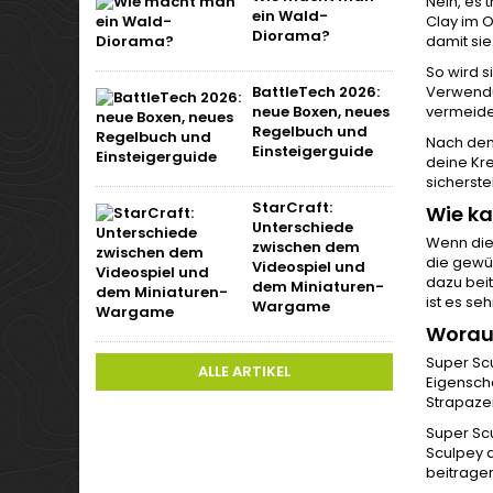
Nein, es 
ein Wald-
Clay im 
Diorama?
damit sie
So wird s
BattleTech 2026:
Verwendun
neue Boxen, neues
vermeide
Regelbuch und
Nach dem
Einsteigerguide
deine Kre
sicherste
StarCraft:
Wie k
Unterschiede
Wenn die 
zwischen dem
die gewü
Videospiel und
dazu beit
dem Miniaturen-
ist es se
Wargame
Woraus
Super Scu
ALLE ARTIKEL
Eigenscha
Strapaze
Super Scu
Sculpey a
beitrage