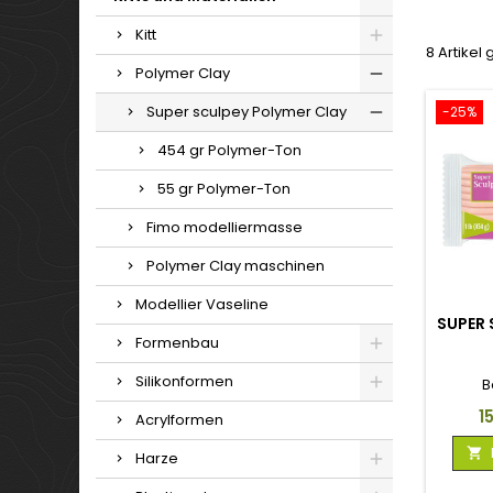
Kitt
8 Artikel
Polymer Clay
Super sculpey Polymer Clay
-25%
454 gr Polymer-Ton
55 gr Polymer-Ton
Fimo modelliermasse
Polymer Clay maschinen
Modellier Vaseline
SUPER 
Formenbau
Silikonformen
B
Pr
1
Acrylformen

Harze