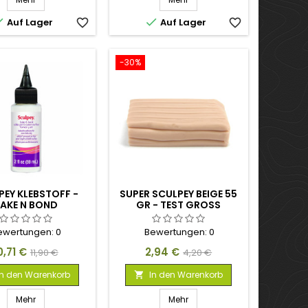


Auf Lager
favorite_border
Auf Lager
favorite_border
-30%
PEY KLEBSTOFF -
SUPER SCULPEY BEIGE 55
AKE N BOND
GR - TEST GROSS
ewertungen:
0
Bewertungen:
0
reis
Verkaufspreis
Preis
Verkaufspreis
0,71 €
2,94 €
11,90 €
4,20 €
In den Warenkorb
In den Warenkorb

Mehr
Mehr