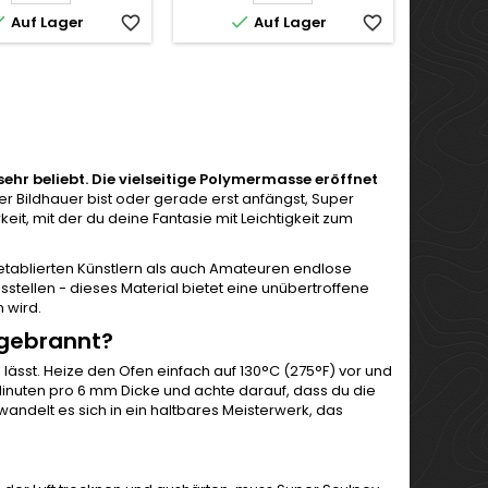


Auf Lager
favorite_border
Auf Lager
favorite_border
ehr beliebt. Die vielseitige Polymermasse eröffnet
er Bildhauer bist oder gerade erst anfängst, Super
it, mit der du deine Fantasie mit Leichtigkeit zum
 etablierten Künstlern als auch Amateuren endlose
stellen - dieses Material bietet eine unübertroffene
n wird.
 gebrannt?
n lässt. Heize den Ofen einfach auf 130°C (275°F) vor und
Minuten pro 6 mm Dicke und achte darauf, dass du die
ndelt es sich in ein haltbares Meisterwerk, das