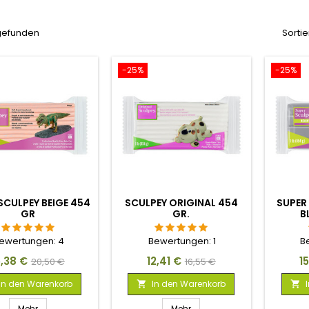
 gefunden
Sortie
-25%
-25%
SCULPEY BEIGE 454
SCULPEY ORIGINAL 454
SUPER
GR
GR.
B
ewertungen:
4
Bewertungen:
1
B
eis
Verkaufspreis
Preis
Verkaufspreis
Pr
5,38 €
12,41 €
1
20,50 €
16,55 €
In den Warenkorb
In den Warenkorb


Mehr
Mehr