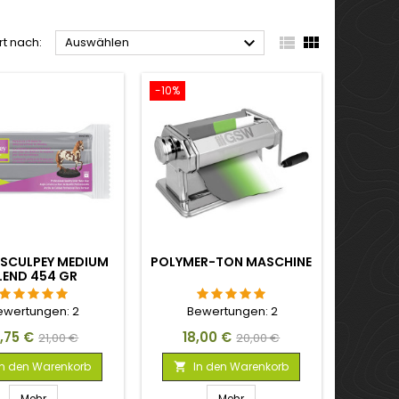



rt nach:
Auswählen
-10%
 SCULPEY MEDIUM
POLYMER-TON MASCHINE
LEND 454 GR
ewertungen:
2
Bewertungen:
2
eis
Verkaufspreis
Preis
Verkaufspreis
5,75 €
18,00 €
21,00 €
20,00 €
In den Warenkorb
In den Warenkorb

Mehr
Mehr