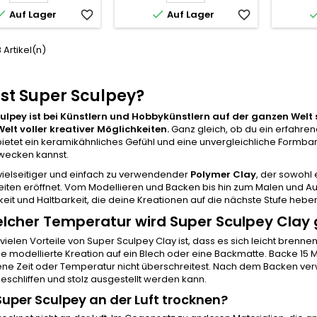


Auf Lager
favorite_border
Auf Lager
favorite_border
8 Artikel(n)
st Super Sculpey?
ulpey ist bei Künstlern und Hobbykünstlern auf der ganzen Welt s
Welt voller kreativer Möglichkeiten.
Ganz gleich, ob du ein erfahren
ietet ein keramikähnliches Gefühl und eine unvergleichliche Formbarke
wecken kannst.
n vielseitiger und einfach zu verwendender
Polymer Clay
, der sowohl
iten eröffnet. Vom Modellieren und Backen bis hin zum Malen und Aus
gkeit und Haltbarkeit, die deine Kreationen auf die nächste Stufe hebe
elcher Temperatur wird Super Sculpey Clay
 vielen Vorteile von Super Sculpey Clay ist, dass es sich leicht brenne
e modellierte Kreation auf ein Blech oder eine Backmatte. Backe 15 
e Zeit oder Temperatur nicht überschreitest. Nach dem Backen verwa
eschliffen und stolz ausgestellt werden kann.
uper Sculpey an der Luft trocknen?