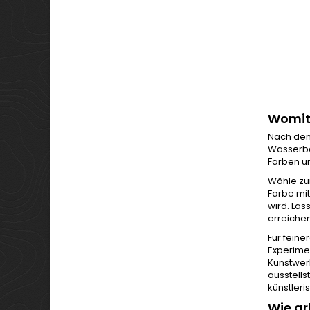
Womit
Nach dem
Wasserbas
Farben un
Wähle zu
Farbe mi
wird. Las
erreiche
Für feine
Experimen
Kunstwerk
ausstells
künstleri
Wie ar