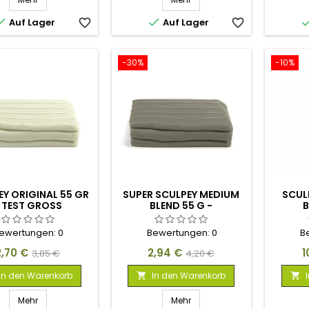


Auf Lager
favorite_border
Auf Lager
favorite_border
-30%
-10%
EY ORIGINAL 55 GR
SUPER SCULPEY MEDIUM
SCUL
 TEST GROSS
BLEND 55 G -
B
TESTFORMATGRÖSSE
ewertungen:
0
Bewertungen:
0
B
reis
Verkaufspreis
Preis
Verkaufspreis
P
2,70 €
2,94 €
1
3,85 €
4,20 €
In den Warenkorb
In den Warenkorb


Mehr
Mehr