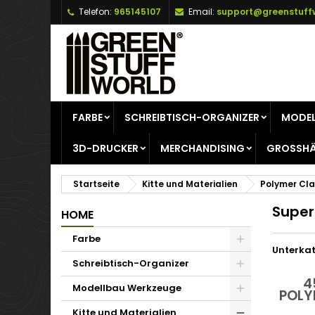
Telefon:
965145107
Email:
support@greenstuff
A
(
W
A
add_circle_outline
((
Si
Na
zu
FARBE
SCHREIBTISCH-ORGANIZER
MODEL
3D-DRUCKER
MERCHANDISING
GROSSHÄ
Startseite
Kitte und Materialien
Polymer Cla
Super
HOME
Farbe
Unterka
Schreibtisch-Organizer
4
Modellbau Werkzeuge
POLY
Kitte und Materialien