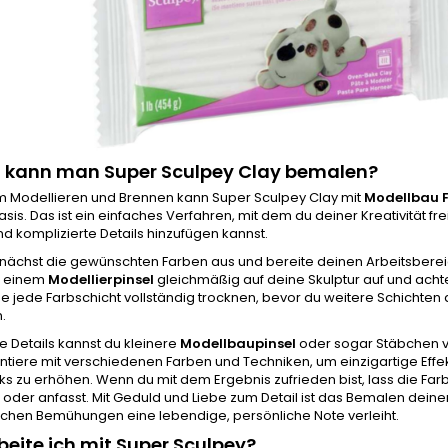
 kann man Super Sculpey Clay bemalen?
 Modellieren und Brennen kann Super Sculpey Clay mit
Modellbau 
is. Das ist ein einfaches Verfahren, mit dem du deiner Kreativität f
d komplizierte Details hinzufügen kannst.
nächst die gewünschten Farben aus und bereite deinen Arbeitsbereic
t einem
Modellierpinsel
gleichmäßig auf deine Skulptur auf und ach
se jede Farbschicht vollständig trocknen, bevor du weitere Schichten 
n.
re Details kannst du kleinere
Modellbaupinsel
oder sogar Stäbchen v
tiere mit verschiedenen Farben und Techniken, um einzigartige Effek
s zu erhöhen. Wenn du mit dem Ergebnis zufrieden bist, lass die Farb
t oder anfasst. Mit Geduld und Liebe zum Detail ist das Bemalen dein
schen Bemühungen eine lebendige, persönliche Note verleiht.
beite ich mit Super Sculpey?