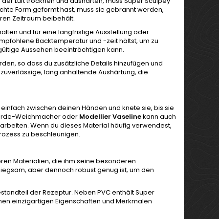
an der Luft trocknen und aushärten, muss Super Sculpey
chte Form geformt hast, muss sie gebrannt werden,
eren Zeitraum beibehält.
alten und für eine langfristige Ausstellung oder
 empfohlene Backtemperatur und -zeit hältst, um zu
gültige Aussehen beeinträchtigen kann.
den, so dass du zusätzliche Details hinzufügen und
e zuverlässige, lang anhaltende Aushärtung, die
einfach zwischen deinen Händen und knete sie, bis sie
onerde-Weichmacher oder
Modellier Vaseline
kann auch
arbeiten. Wenn du dieses Material häufig verwendest,
rozess zu beschleunigen.
eren Materialien, die ihm seine besonderen
 biegsam, aber dennoch robust genug ist, um den
standteil der Rezeptur. Neben PVC enthält Super
inen einzigartigen Eigenschaften und Merkmalen