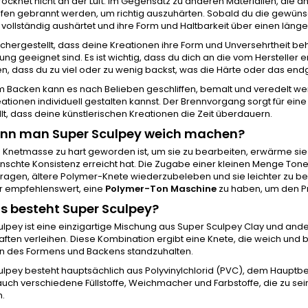
trocknet nicht an der Luft. Im Gegensatz zu anderen Materialien, die 
Ofen gebrannt werden, um richtig auszuhärten. Sobald du die gewüns
 vollständig aushärtet und ihre Form und Haltbarkeit über einen läng
ichergestellt, dass deine Kreationen ihre Form und Unversehrtheit beh
g geeignet sind. Es ist wichtig, dass du dich an die vom Hersteller
n, dass du zu viel oder zu wenig backst, was die Härte oder das end
 Backen kann es nach Belieben geschliffen, bemalt und veredelt wer
ationen individuell gestalten kannst. Der Brennvorgang sorgt für ein
llt, dass deine künstlerischen Kreationen die Zeit überdauern.
ann man Super Sculpey weich machen?
Knetmasse zu hart geworden ist, um sie zu bearbeiten, erwärme sie 
nschte Konsistenz erreicht hat. Die Zugabe einer kleinen Menge T
ragen, ältere Polymer-Knete wiederzubeleben und sie leichter zu be
hr empfehlenswert, eine
Polymer-Ton Maschine
zu haben, um den P
 besteht Super Sculpey?
lpey ist eine einzigartige Mischung aus Super Sculpey Clay und and
ften verleihen. Diese Kombination ergibt eine Knete, die weich und
n des Formens und Backens standzuhalten.
lpey besteht hauptsächlich aus Polyvinylchlorid (PVC), dem Hauptbe
uch verschiedene Füllstoffe, Weichmacher und Farbstoffe, die zu se
n.