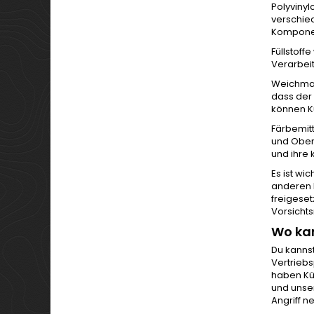
Polyvinyl
verschied
Komponen
Füllstoff
Verarbeit
Weichmach
dass der 
können Kü
Färbemitt
und Oberf
und ihre 
Es ist wi
anderen K
freigeset
Vorsicht
Wo ka
Du kanns
Vertriebs
haben Kü
und unser
Angriff 