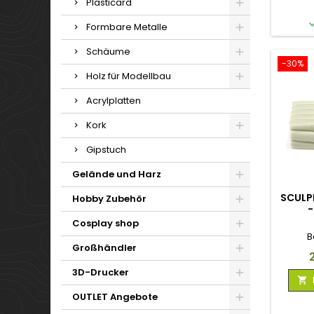
Plasticard
Formbare Metalle
Schäume
-30%
Holz für Modellbau
Acrylplatten
Kork
Gipstuch
Gelände und Harz
SCULP
Hobby Zubehör
-
Cosplay shop
B
Großhändler
P
3D-Drucker

OUTLET Angebote