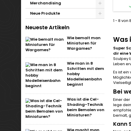
Merchandising
Neue Produkte
1 - 8 von 
Neueste Artikeln
Wie bemalt man
Was i
Miniaturen für
Super Sc
Wargames?
dir eine 
Sculpey b
Wie man in 8
Leben er
Schritten mit dem
Es ist ei
hobby
Möglichke
Modelleisenbahn
Vielseiti
beginnt
Bei w
Was ist die Cel-
Einer der
Shading-Technik
lege dein
beim Bemalen von
empfohlen
Miniaturen?
bemalt, g
Kann S
Wie macht man