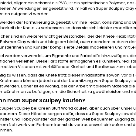
chlorid, allgemein bekannt als PVC, ist ein synthetisches Polymer, das 
enen Anwendungen eingesetzt wird. Im Fall von Super Sculpey Clay d
ten aufgesetzt werden.
e werden der Formulierung zugesetzt, um ihre Textur, Konsistenz und Di
barkeit der Knete zu verbessern, so dass sie sich leichter modellier
er sind ein weiterer wichtiger Bestandteil, der der Knete Flexibilität
Polymer Clay weich und biegsam bleibt, auch nachdem er durch den B
nstlerinnen und Künstler komplizierte Details modellieren und mit Leic
el werden verwendet, um Pigmente und Farbstoffe hinzuzufügen, die 
lächen verleihen. Diese Farbstoffe ermöglichen es Künstlern, realist
kreativen Visionen mit verblüffender Klarheit und Realismus zum Leb
chtig zu wissen, dass die Knete trotz dieser Inhaltsstoffe sowohl vor al
netmasse können jedoch bei der Überhitzung von Super Sculpey schäd
zt werden. Daher ist es wichtig, bei der Arbeit mit diesem Material d
smaßnahmen zu befolgen, um die Sicherheit zu gewährleisten und m
nn man Super Sculpey kaufen?
t Super Sculpey bei Green Stuff World kaufen, aber auch über unser
partnern. Diese Händler sorgen dafür, dass du Super Sculpey sowohl o
nstler und Hobbykünstler auf der ganzen Welt bequemen Zugang zu di
em Netzwerk von Partnern kannst du vertrauensvoll einkaufen und dein
nehmen.