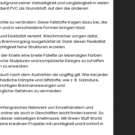
aufgrund seiner Vielseitigkeit und Langlebigkeit in vielen
ient PVC als Grundstoff, auf den die anderen
chte zu verändern. Diese Füllstoffe tragen dazu bei, die
en und in verschiedene Formen bringen lässt.
 und Elastizität verleiht. Weichmacher sorgen dafür,
rennvorgang ausgehärtet ist. Dank dieser Flexibilität
htigkeit feine Strukturen erzielen.
der Knete eine breite Palette an lebendigen Farben
ische Skulpturen und komplizierte Designs zu schaffen
en zu erwecken.
s auch nach dem Aushärten als ungiftig gilt. Wie bei jeder
liche Dämpfe und Giftstoffe, wie z. B. Salzsäure,
ie richtigen Brennanweisungen und
ögliche Gefahren zu vermeiden.
 umfangreiches Netzwerk von Einzelhändlern und
nline als auch in Geschäften leicht finden kannst. So
eser vielseitigen Knetmasse. Mit Green Stuff World
e kreativen Projekte mit Leichtigkeit und Komfort in