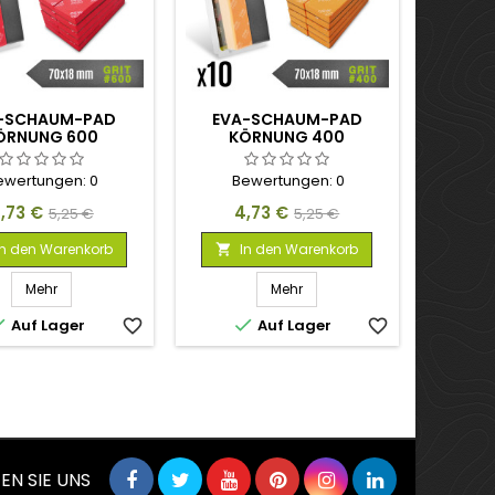
-SCHAUM-PAD
EVA-SCHAUM-PAD
ÖRNUNG 600
KÖRNUNG 400
ewertungen:
0
Bewertungen:
0
reis
Verkaufspreis
Preis
Verkaufspreis
,73 €
4,73 €
5,25 €
5,25 €
In den Warenkorb
In den Warenkorb

Mehr
Mehr


Auf Lager
favorite_border
Auf Lager
favorite_border
EN SIE UNS