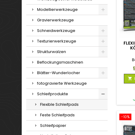
Modellierwerkzeuge
Gravierwerkzeuge
Schneidwerkzeuge
Texturierwerkzeuge
FLEX
K
Strukturwalzen
B
Beflockungsmaschinen
P
Blätter-Wunderlocher

fotogravierte Werkzeuge
Schleifprodukte
Flexible Schleifpads
Feste Schleifpads
-10%
Schleifpapier