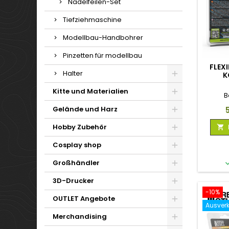
Nadelfeilen-Set
Tiefziehmaschine
Modellbau-Handbohrer
Pinzetten für modellbau
FLEX
Halter
K
Kitte und Materialien
B
Gelände und Harz
P
Hobby Zubehör

Cosplay shop
Großhändler
3D-Drucker
-10%
OUTLET Angebote
Ausverk
Merchandising