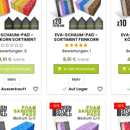
-SCHAUM-PAD -
EVA-SCHAUM-PAD -
EVA
KORN SORTIMENT
SORTIMENT FEINKORN
KÖ
X20
X20
ewertungen:
0
Bewertungen:
1
B
Preis
Verkaufspreis
Preis
Verkaufspreis
P
8,91 €
8,91 €
4
9,90 €
9,90 €
In den Warenkorb
In den Warenkorb


Mehr
Mehr


Ausverkauft
favorite_border
Auf Lager
favorite_border
-10%
-10%