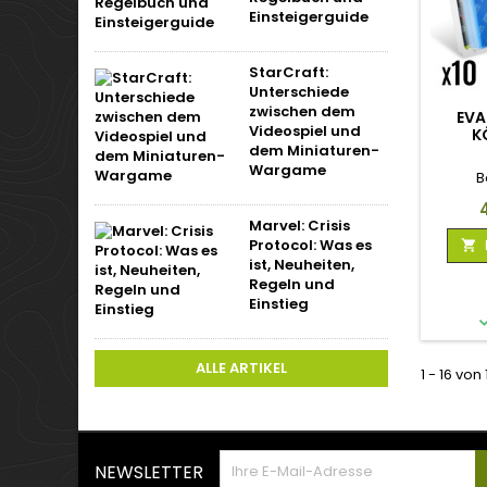
Einsteigerguide
StarCraft:
Unterschiede
zwischen dem
EV
Videospiel und
K
dem Miniaturen-
Wargame
B
P
Marvel: Crisis
Protocol: Was es

ist, Neuheiten,
Regeln und
Einstieg
ALLE ARTIKEL
1 - 16 von
NEWSLETTER