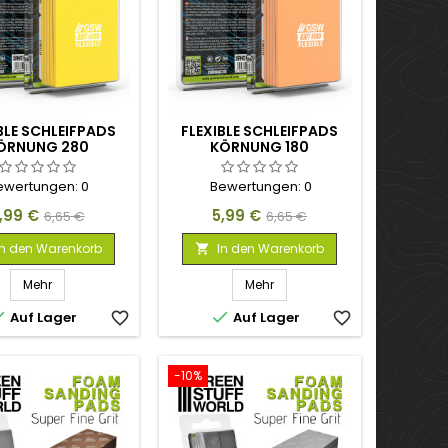
BLE SCHLEIFPADS
FLEXIBLE SCHLEIFPADS
ÖRNUNG 280
KÖRNUNG 180
ewertungen:
0
Bewertungen:
0
reis
Verkaufspreis
Preis
Verkaufspreis
,99 €
5,99 €
6,65 €
6,65 €
In den Warenkorb
In den Warenkorb

Mehr
Mehr


Auf Lager
favorite_border
Auf Lager
favorite_border
-10%