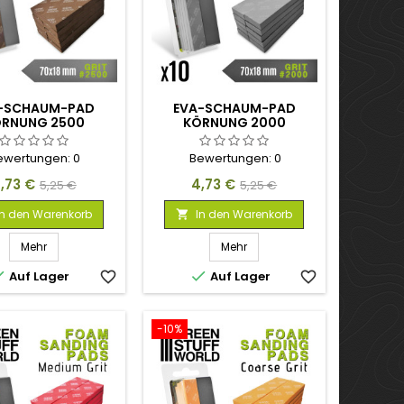
-SCHAUM-PAD
EVA-SCHAUM-PAD
RNUNG 2500
KÖRNUNG 2000
ewertungen:
0
Bewertungen:
0
reis
Verkaufspreis
Preis
Verkaufspreis
,73 €
4,73 €
5,25 €
5,25 €
In den Warenkorb
In den Warenkorb

Mehr
Mehr


Auf Lager
favorite_border
Auf Lager
favorite_border
-10%