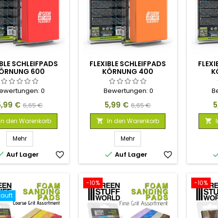
IBLE SCHLEIFPADS
FLEXIBLE SCHLEIFPADS
FLEXI
ÖRNUNG 600
KÖRNUNG 400
K
ewertungen:
0
Bewertungen:
0
B
reis
Verkaufspreis
Preis
Verkaufspreis
P
5,99 €
5,99 €
5
6,65 €
6,65 €
In den Warenkorb
In den Warenkorb


Mehr
Mehr


Auf Lager
favorite_border
Auf Lager
favorite_border
-10%
-10%
auft