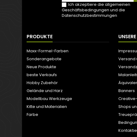
Ich akzeptiere die allgemeinen
Geschäftsbedingungen und die
Datenschutzbestimmungen
PRODUKTE
UNSERE
Maxx-Formel-Farben
Impress
Sonderangebote
Versand
Neue Produkte
Versandz
beste Verkaufs
Malanlei
Hobby Zubehör
Äquivale
Gelände und Harz
Banners
Modellbau Werkzeuge
Creative
Kitte und Materialien
Shops un
Farbe
Treuepr
Bedingun
Kontaktie