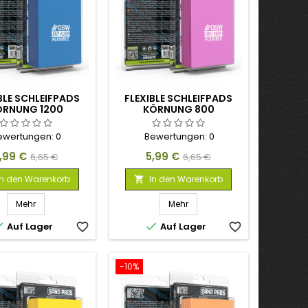
BLE SCHLEIFPADS
FLEXIBLE SCHLEIFPADS
ÖRNUNG 1200
KÖRNUNG 800
ewertungen:
0
Bewertungen:
0
reis
Verkaufspreis
Preis
Verkaufspreis
,99 €
5,99 €
6,65 €
6,65 €
In den Warenkorb
In den Warenkorb

Mehr
Mehr


Auf Lager
favorite_border
Auf Lager
favorite_border
-10%