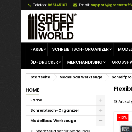
Telefon:
965145107
Email:
support@greenstuff
A
(
W
A
add_circle_outline
((
Si
Na
zu
FARBE
SCHREIBTISCH-ORGANIZER
MODEL
3D-DRUCKER
MERCHANDISING
GROSSHÄ
Startseite
Modellbau Werkzeuge
Schleifpr
Flexib
HOME
Farbe
18 Artike
Schreibtisch-Organizer
-10%
Modellbau Werkzeuge
Werkzeug set für Modellbau