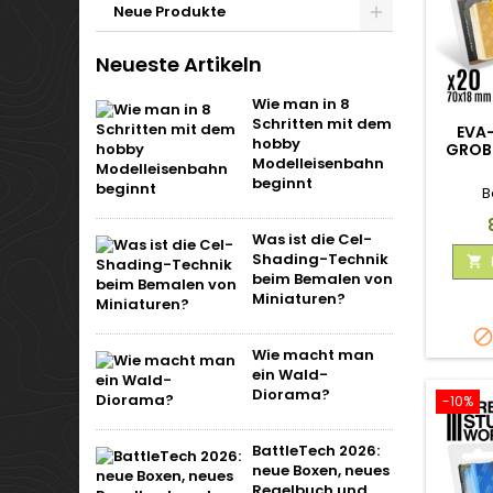
Neue Produkte
Neueste Artikeln
Wie man in 8
Schritten mit dem
EVA
hobby
GROB
Modelleisenbahn
beginnt
B
Was ist die Cel-
Shading-Technik

beim Bemalen von
Miniaturen?
Wie macht man
ein Wald-
Diorama?
-10%
BattleTech 2026:
neue Boxen, neues
Regelbuch und