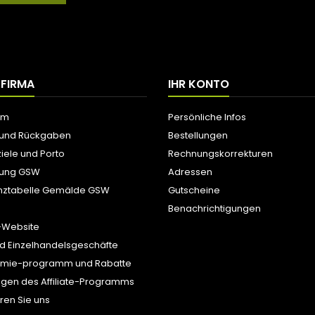
 FIRMA
IHR KONTO
um
Persönliche Infos
 und Rückgaben
Bestellungen
iele und Porto
Rechnungskorrekturen
tung GSW
Adressen
nztabelle Gemälde GSW
Gutscheine
Benachrichtigungen
-Website
d Einzelhandelsgeschäfte
ämie-programm und Rabatte
gen des Affiliate-Programms
ren Sie uns