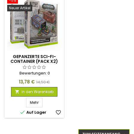
-5%
Neuer Artikel
GEPANZERTE SCI-FI-
CONTAINER (PACK X2)
Bewertungen:
0
Preis
Verkaufspreis
13,78 €
14,50 €
In den Warenkorb

Mehr

Auf Lager
favorite_border