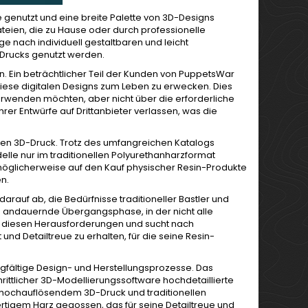
e genutzt und eine breite Palette von 3D-Designs
teien, die zu Hause oder durch professionelle
 nach individuell gestaltbaren und leicht
D-Drucks genutzt werden.
. Ein beträchtlicher Teil der Kunden von PuppetsWar
 diese digitalen Designs zum Leben zu erwecken. Dies
verwenden möchten, aber nicht über die erforderliche
er Entwürfe auf Drittanbieter verlassen, was die
 den 3D-Druck. Trotz des umfangreichen Katalogs
lle nur im traditionellen Polyurethanharzformat
 möglicherweise auf den Kauf physischer Resin-Produkte
en.
darauf ab, die Bedürfnisse traditioneller Bastler und
ch andauernde Übergangsphase, in der nicht alle
ich diesen Herausforderungen und sucht nach
 und Detailtreue zu erhalten, für die seine Resin-
rgfältige Design- und Herstellungsprozesse. Das
hrittlicher 3D-Modellierungssoftware hochdetaillierte
n hochauflösendem 3D-Druck und traditionellen
rtigem Harz gegossen, das für seine Detailtreue und