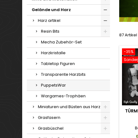
Gelände und Harz
Harz artikel
Resin Bits
87 Artike
Mecha Zubehör-Set
-35%
Harzkristalle
Sonderp
Tabletop Figuren
Transparente Harzbits
PuppetsWar
Wargames-Trophäen
Miniaturen und Büsten aus Harz
TÜRMC
Grasfasern
B
Grasbüschel
P