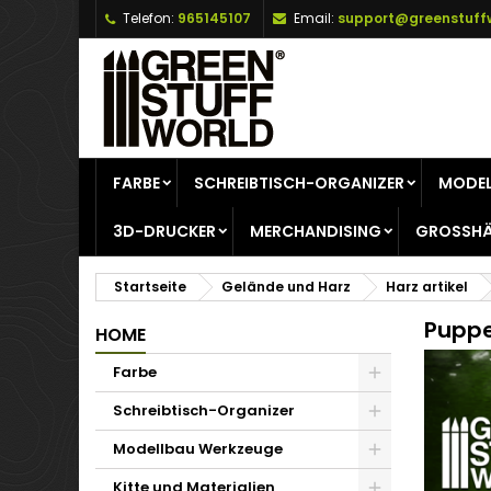
Telefon:
965145107
Email:
support@greenstuff
A
(
W
A
add_circle_outline
((
Si
Na
zu
FARBE
SCHREIBTISCH-ORGANIZER
MODEL
3D-DRUCKER
MERCHANDISING
GROSSHÄ
Startseite
Gelände und Harz
Harz artikel
Pupp
HOME
Farbe
Schreibtisch-Organizer
Modellbau Werkzeuge
Kitte und Materialien