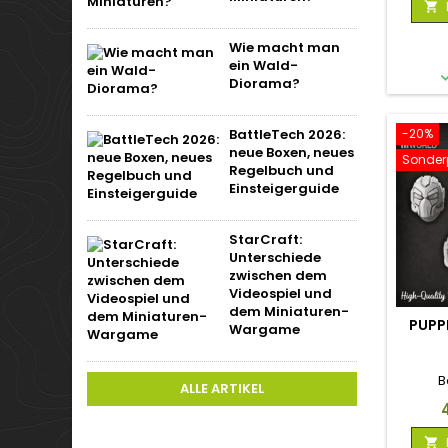

Wie macht man
ein Wald-
Diorama?
-20%
BattleTech 2026:
neue Boxen, neues
Sonderp
Regelbuch und
Einsteigerguide
StarCraft:
Unterschiede
zwischen dem
Videospiel und
dem Miniaturen-
PUPP
Wargame
B
ALLE ARTIKEL
P
