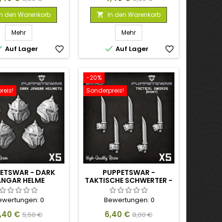
In den Warenkorb
In den Warenkorb

Mehr
Mehr


Auf Lager
favorite_border
Auf Lager
favorite_border
-20%
reis!
Sonderpreis!
ETSWAR - DARK
PUPPETSWAR -
ANGAR HELME
TAKTISCHE SCHWERTER -
RECHTS
ewertungen:
0
Bewertungen:
0
reis
Verkaufspreis
Preis
Verkaufspreis
,40 €
6,40 €
5,50 €
8,00 €