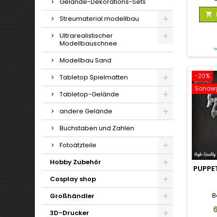
Gelände-Dekorations-Sets

Streumaterial modellbau
Ultrarealistischer
Modellbauschnee
Modellbau Sand
-20%
Tabletop Spielmatten
Sonderp
Tabletop-Gelände
andere Gelände
Buchstaben und Zahlen
Fotoätzteile
Hobby Zubehör
PUPPE
Cosplay shop
B
Großhändler
P
3D-Drucker