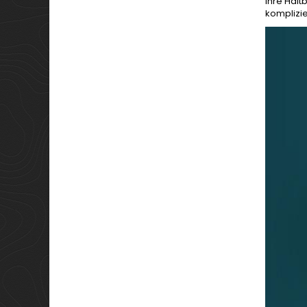
ihre Halt
komplizie