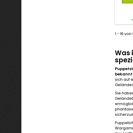
1 - 16 von
Was 
spezi
PuppetsW
bekannt
sich auf 
Geländed
Sie haben
Geländete
ermöglich
phantasi
sicherzus
PuppetsWa
Wargamin