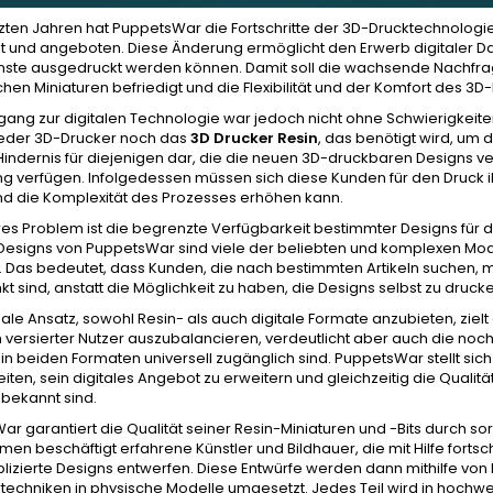
tzten Jahren hat PuppetsWar die Fortschritte der 3D-Drucktechnologi
t und angeboten. Diese Änderung ermöglicht den Erwerb digitaler Da
nste ausgedruckt werden können. Damit soll die wachsende Nachfrage
hen Miniaturen befriedigt und die Flexibilität und der Komfort des 3
ang zur digitalen Technologie war jedoch nicht ohne Schwierigkeiten
weder 3D-Drucker noch das
3D Drucker Resin
, das benötigt wird, um
n Hindernis für diejenigen dar, die die neuen 3D-druckbaren Designs 
g verfügen. Infolgedessen müssen sich diese Kunden für den Druck ihr
nd die Komplexität des Prozesses erhöhen kann.
res Problem ist die begrenzte Verfügbarkeit bestimmter Designs für
 Designs von PuppetsWar sind viele der beliebten und komplexen Mode
h. Das bedeutet, dass Kunden, die nach bestimmten Artikeln suchen,
t sind, anstatt die Möglichkeit zu haben, die Designs selbst zu druck
ale Ansatz, sowohl Resin- als auch digitale Formate anzubieten, zielt 
 versierter Nutzer auszubalancieren, verdeutlicht aber auch die no
in beiden Formaten universell zugänglich sind. PuppetsWar stellt s
iten, sein digitales Angebot zu erweitern und gleichzeitig die Qualität
bekannt sind.
r garantiert die Qualität seiner Resin-Miniaturen und -Bits durch so
en beschäftigt erfahrene Künstler und Bildhauer, die mit Hilfe fortsc
lizierte Designs entwerfen. Diese Entwürfe werden dann mithilfe vo
techniken in physische Modelle umgesetzt. Jedes Teil wird in hochwe