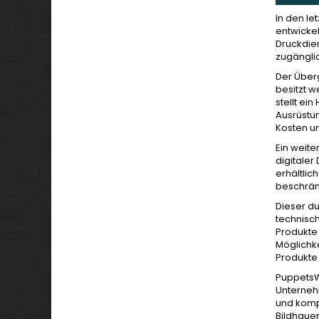
In den le
entwickel
Druckdie
zugänglic
Der Überg
besitzt 
stellt ei
Ausrüstun
Kosten u
Ein weite
digitaler
erhältlic
beschränk
Dieser du
technisch
Produkte 
Möglichke
Produkte 
PuppetsWa
Unternehm
und komp
Bildhauer