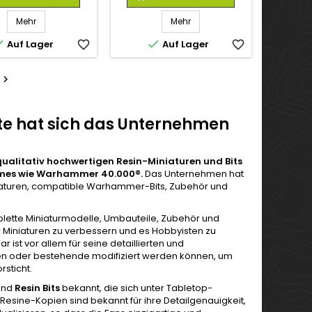
Mehr
Mehr


Auf Lager
favorite_border
Auf Lager
favorite_border

te hat sich das Unternehmen
qualitativ hochwertigen Resin-Miniaturen und Bits
games wie Warhammer 40.000
®
.
Das Unternehmen hat
 Miniaturen, compatible Warhammer-Bits, Zubehör und
omplette Miniaturmodelle, Umbauteile, Zubehör und
r Miniaturen zu verbessern und es Hobbyisten zu
ist vor allem für seine detaillierten und
fen oder bestehende modifiziert werden können, um
sticht.
 und
Resin Bits
bekannt, die sich unter Tabletop-
sine-Kopien sind bekannt für ihre Detailgenauigkeit,