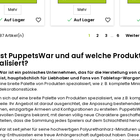
Mehr
Mehr


Auf Lager
favorite_border
Auf Lager
favorite_border
 87 Artikel(n)
1
2
3
…
6
Weiter
ist PuppetsWar und auf welche Produk
alisiert?
ar ist ein polnisches Unternehmen, das für die Herstellung von 
 ist, hauptsächlich für Liebhaber und Fans von Tabletop-War
eine breite Palette von Produkten spezialisiert, wie z. B. komplette
ekorationsstücke.
 sich auf eine breite Palette von Produkten spezialisiert, wie z.B. k
ile. Ihr Angebot ist darauf ausgerichtet, die Anpassung bestehende
en, einzigartige Armeen und Konfigurationen zu erstellen. PuppetsWar 
evollen Designs bekannt, mit denen völlig neue Charaktere geschaf
tellen, dass die Sammlung jedes Spielers auf dem Schlachtfeld hervor
r ist seit jeher für seine hochwertigen Polyurethanharz-Miniaturen
g-Enthusiasten eine treue Anhängerschaft aufgebaut haben. Diese Re