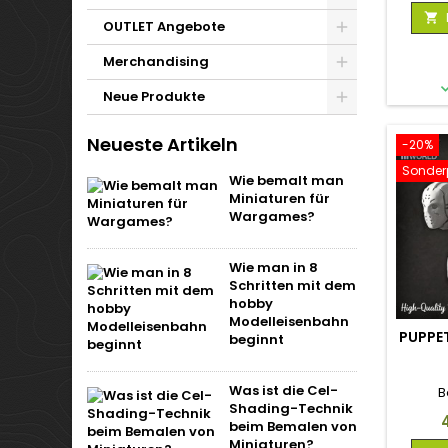

OUTLET Angebote
Merchandising
Neue Produkte
Neueste Artikeln
-20%
Sonderp
Wie bemalt man
Miniaturen für
Wargames?
Wie man in 8
Schritten mit dem
hobby
Modelleisenbahn
PUPPE
beginnt
Was ist die Cel-
B
Shading-Technik
P
beim Bemalen von
Miniaturen?