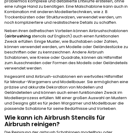
problemlos komplexe und detaillierte Entwürfe erstellen, ohne
eine ruhige Hand zu benötigen. Eine Malschablone kann auch in
Kombination mit anderen Modelliertechniken, wie z. B.
Trockenbürsten oder Strukturwalzen, verwendet werden, um
noch kompliziertere und realistischere Details zu schaffen.
Neben ihren ästhetischen Vorteilen können Airbrushschablonen
(
airbrushing
stencils auf Englisch) auch einen funktionalen
Zweck erfüllen. Einige Muster, wie Buchstaben oder Zahlen,
können verwendet werden, um Modelle oder Geländestücke zu
beschriften oder zu kennzeichnen. Andere Airbrush
Schablonen, wie Kreise oder Quadrate, können als Hilfsmittel
zum Ausschneiden oder Formen des Modells oder Geländeteils
verwendet werden.
Insgesamt sind Airbrush-schablonen ein wertvolles Hilfsmittel
für Miniatur-Wargamers und Modellbauer. Sie ermöglichen eine
präzise und akkurate Dekoration von Modellen und
Geländeteilen und können auch einen funktionalen Zweck im
Modellierprozess erfüllen. Mit einer großen Auswahl an Mustern
und Designs gibt es für jeden Wargamer und Modellbauer die
passende Schablone für seine Bedürfnisse und Vorlieben.
Wie kann ich Airbrush Stencils für
Airbrush reinigen?
Die Reinigung der airbrush Schablonen modellbau oder