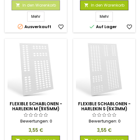
In den Warenkorb
In den Warenkorb


Mehr
Mehr


Ausverkauft
favorite_border
Auf Lager
favorite_border
FLEXIBLE SCHABLONEN -
FLEXIBLE SCHABLONEN -
HARLEKIN M (9X5MM)
HARLEKIN S (6X3MM)
Bewertungen:
0
Bewertungen:
0
Preis
Preis
3,55 €
3,55 €