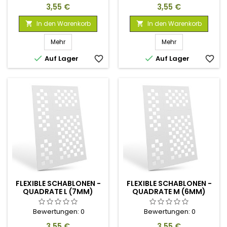
Preis
Preis
3,55 €
3,55 €
In den Warenkorb
In den Warenkorb


Mehr
Mehr


Auf Lager
favorite_border
Auf Lager
favorite_border
FLEXIBLE SCHABLONEN -
FLEXIBLE SCHABLONEN -
QUADRATE L (7MM)
QUADRATE M (6MM)
Bewertungen:
0
Bewertungen:
0
Preis
Preis
3,55 €
3,55 €