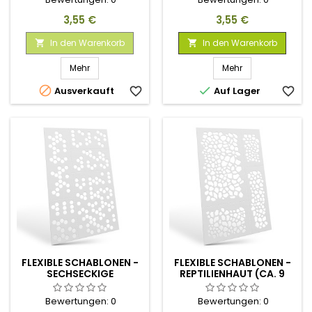
Preis
Preis
3,55 €
3,55 €
In den Warenkorb
In den Warenkorb


Mehr
Mehr


Ausverkauft
favorite_border
Auf Lager
favorite_border
FLEXIBLE SCHABLONEN -
FLEXIBLE SCHABLONEN -
SECHSECKIGE
REPTILIENHAUT (CA. 9
CAMOUFLAGE (4X5MM)
MM)
Bewertungen:
0
Bewertungen:
0