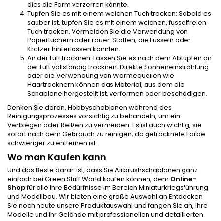
dies die Form verzerren könnte.
Tupfen Sie es mit einem weichen Tuch trocken: Sobald es
sauber ist, tupfen Sie es mit einem weichen, fusselfreien
Tuch trocken. Vermeiden Sie die Verwendung von
Papiertüchern oder rauen Stoffen, die Fusseln oder
Kratzer hinterlassen könnten.
An der Luft trocknen: Lassen Sie es nach dem Abtupfen an
der Luft vollständig trocknen. Direkte Sonneneinstrahlung
oder die Verwendung von Wärmequellen wie
Haartrocknern können das Material, aus dem die
Schablone hergestellt ist, verformen oder beschädigen.
Denken Sie daran, Hobbyschablonen während des
Reinigungsprozesses vorsichtig zu behandeln, um ein
Verbiegen oder Reißen zu vermeiden. Es ist auch wichtig, sie
sofort nach dem Gebrauch zu reinigen, da getrocknete Farbe
schwieriger zu entfernen ist.
Wo man Kaufen kann
Und das Beste daran ist, dass Sie Airbrushschablonen ganz
einfach bei Green Stuff World kaufen können, dem
Online-
Shop
für alle Ihre Bedürfnisse im Bereich Miniaturkriegsführung
und Modellbau. Wir bieten eine große Auswahl an Entdecken
Sie noch heute unsere Produktauswahl und fangen Sie an, Ihre
Modelle und Ihr Gelände mit professionellen und detaillierten