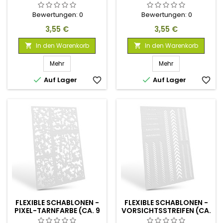
TARNMUSTER 2
TARNMUSTER 1 (CA. 15
MM)
Bewertungen:
0
Bewertungen:
0
Preis
Preis
3,55 €
3,55 €
In den Warenkorb
In den Warenkorb


Mehr
Mehr


Auf Lager
favorite_border
Auf Lager
favorite_border
FLEXIBLE SCHABLONEN -
FLEXIBLE SCHABLONEN -
PIXEL-TARNFARBE (CA. 9
VORSICHTSSTREIFEN (CA.
MM)
5 MM)