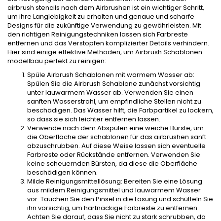
airbrush stencils nach dem Airbrushen ist ein wichtiger Schritt,
um ihre Langlebigkeit zu erhalten und genaue und scharfe
Designs für die zukünftige Verwendung zu gewährleisten. Mit
den richtigen Reinigungstechniken lassen sich Farbreste
entfernen und das Verstopfen komplizierter Details verhindern.
Hier sind einige effektive Methoden, um Airbrush Schablonen
modellbau perfekt zu reinigen:
Spüle Airbrush Schablonen mit warmem Wasser ab:
Spülen Sie die Airbrush Schablone zunächst vorsichtig
unter lauwarmem Wasser ab. Verwenden Sie einen
sanften Wasserstrahl, um empfindliche Stellen nicht zu
beschädigen. Das Wasser hilft, die Farbpartikel zu lockern,
so dass sie sich leichter entfernen lassen.
Verwende nach dem Abspülen eine weiche Bürste, um
die Oberfläche der schablonen für das airbrushen sanft
abzuschrubben. Auf diese Weise lassen sich eventuelle
Farbreste oder Rückstände entfernen. Verwenden Sie
keine scheuernden Bürsten, da diese die Oberfläche
beschädigen können.
Milde Reinigungsmittellösung: Bereiten Sie eine Lösung
aus mildem Reinigungsmittel und lauwarmem Wasser
vor. Tauchen Sie den Pinsel in die Lösung und schütteln Sie
ihn vorsichtig, um hartnäckige Farbreste zu entfernen.
Achten Sie darauf, dass Sie nicht zu stark schrubben, da