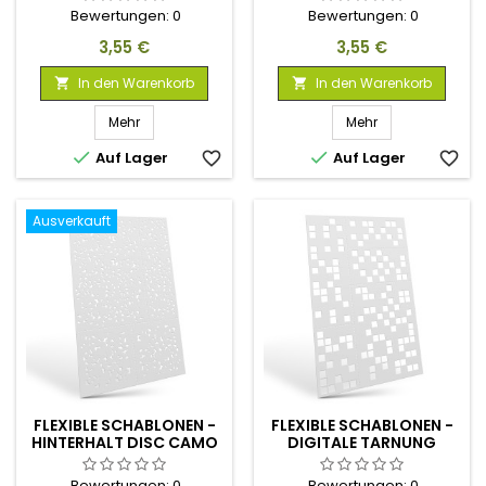
Bewertungen:
0
Bewertungen:
0
Preis
Preis
3,55 €
3,55 €
In den Warenkorb
In den Warenkorb


Mehr
Mehr


Auf Lager
favorite_border
Auf Lager
favorite_border
Ausverkauft
FLEXIBLE SCHABLONEN -
FLEXIBLE SCHABLONEN -
HINTERHALT DISC CAMO
DIGITALE TARNUNG
(VERSCHIEDENE
(5MM)
GRÖSSEN)
Bewertungen:
0
Bewertungen:
0