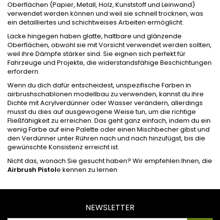
Oberflächen (Papier, Metall, Holz, Kunststoff und Leinwand)
verwendet werden können und weil sie schnell trocknen, was
ein detailliertes und schichtweises Arbeiten ermöglicht.
Lacke hingegen haben glatte, haltbare und glänzende
Oberflächen, obwohl sie mit Vorsicht verwendet werden sollten,
weil ihre Dämpfe stärker sind. Sie eignen sich perfekt für
Fahrzeuge und Projekte, die widerstandsfähige Beschichtungen
erfordern.
Wenn du dich dafür entscheidest, unspezifische Farben in
airbrushschablonen modellbau zu verwenden, kannst du ihre
Dichte mit Acrylverdünner oder Wasser verändern, allerdings
musst du dies auf ausgewogene Weise tun, um die richtige
Fließfähigkeit zu erreichen. Das geht ganz einfach, indem du ein
wenig Farbe auf eine Palette oder einen Mischbecher gibst und
den Verdünner unter Rühren nach und nach hinzufügst, bis die
gewünschte Konsistenz erreicht ist.
Nicht das, wonach Sie gesucht haben? Wir empfehlen Ihnen, die
Airbrush Pistol
e
kennen zu lernen
NEWSLETTER