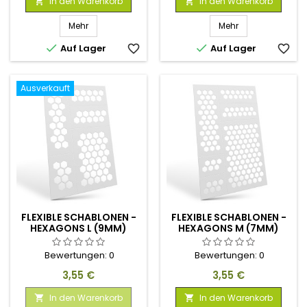
In den Warenkorb
In den Warenkorb


Mehr
Mehr


Auf Lager
favorite_border
Auf Lager
favorite_border
Ausverkauft
FLEXIBLE SCHABLONEN -
FLEXIBLE SCHABLONEN -
HEXAGONS L (9MM)
HEXAGONS M (7MM)
Bewertungen:
0
Bewertungen:
0
Preis
Preis
3,55 €
3,55 €
In den Warenkorb
In den Warenkorb

