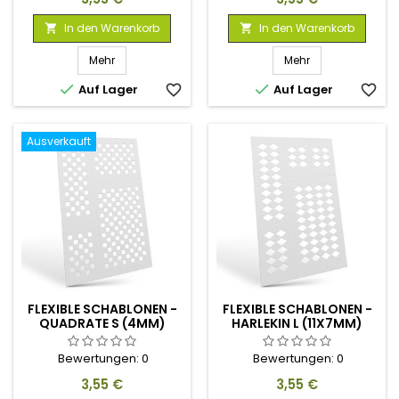
In den Warenkorb
In den Warenkorb


Mehr
Mehr


Auf Lager
favorite_border
Auf Lager
favorite_border
Ausverkauft
FLEXIBLE SCHABLONEN -
FLEXIBLE SCHABLONEN -
QUADRATE S (4MM)
HARLEKIN L (11X7MM)
Bewertungen:
0
Bewertungen:
0
Preis
Preis
3,55 €
3,55 €