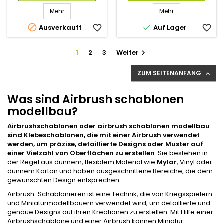
Mehr
Mehr


Ausverkauft
favorite_border
Auf Lager
favorite_border
1
2
3
Weiter

ZUM SEITENANFANG

Was sind Airbrush schablonen
modellbau?
Airbrushschablonen oder airbrush schablonen modellbau
sind Klebeschablonen, die mit einer Airbrush verwendet
werden, um präzise, detaillierte Designs oder Muster auf
einer Vielzahl von Oberflächen zu erstellen
. Sie bestehen in
der Regel aus dünnem, flexiblem Material wie
Mylar
, Vinyl oder
dünnem Karton und haben ausgeschnittene Bereiche, die dem
gewünschten Design entsprechen.
Airbrush-Schablonieren ist eine Technik, die von Kriegsspielern
und Miniaturmodellbauern verwendet wird, um detaillierte und
genaue Designs auf ihren Kreationen zu erstellen. Mit Hilfe einer
Airbrushschablone und einer Airbrush können Miniatur-