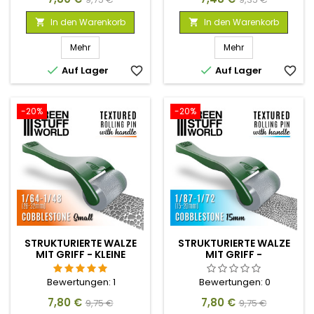
In den Warenkorb
In den Warenkorb


Mehr
Mehr


Auf Lager
favorite_border
Auf Lager
favorite_border
-20%
-20%
STRUKTURIERTE WALZE
STRUKTURIERTE WALZE
MIT GRIFF - KLEINE
MIT GRIFF -
KOPFSTEINPFLASTER
KOPFSTEINPFLASTER
15MM
Bewertungen:
1
Bewertungen:
0
Preis
Verkaufspreis
Preis
Verkaufspreis
7,80 €
7,80 €
9,75 €
9,75 €