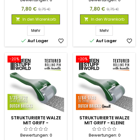
Preis
Verkaufspreis
Preis
Verkaufspreis
7,80 €
7,80 €
9,75 €
9,75 €
In den Warenkorb
In den Warenkorb


Mehr
Mehr


Auf Lager
favorite_border
Auf Lager
favorite_border
-20%
-20%
STRUKTURIERTE WALZE
STRUKTURIERTE WALZE
MIT GRIFF -
MIT GRIFF - KLEINE
HOLLÄNDISCHE ZIEGEL
HOLLÄNDISCHE ZIEGEL
Bewertungen:
0
Bewertungen:
0