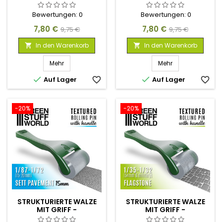
PFLASTERSTEINE
PFLASTERSTEINE
Bewertungen:
0
Bewertungen:
0
Preis
Verkaufspreis
Preis
Verkaufspreis
7,80 €
7,80 €
9,75 €
9,75 €
In den Warenkorb
In den Warenkorb


Mehr
Mehr


Auf Lager
favorite_border
Auf Lager
favorite_border
-20%
-20%
STRUKTURIERTE WALZE
STRUKTURIERTE WALZE
MIT GRIFF -
MIT GRIFF -
PFLASTERSTEINE 15MM
STEINFLIESENBODEN