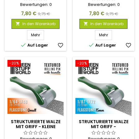
Bewertungen:
0
Bewertungen:
0
Preis
Verkaufspreis
Preis
Verkaufspreis
7,80 €
7,80 €
9,75 €
9,75 €
In den Warenkorb
In den Warenkorb


Mehr
Mehr


Auf Lager
favorite_border
Auf Lager
favorite_border
-20%
-20%
STRUKTURIERTE WALZE
STRUKTURIERTE WALZE
MIT GRIFF - KLEINE
MIT GRIFF -
STEINFLIESENBODEN
STEINFLIESENBODEN
15MM
Bewertungen:
0
Bewertungen:
0