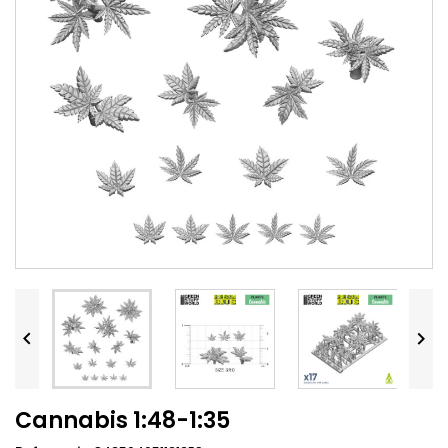


Cannabis 1:48-1:35