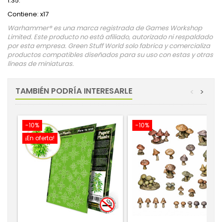
1:35.
Contiene: x17
Warhammer® es una marca registrada de Games Workshop
Limited. Este producto no está afiliado, autorizado ni respaldado
por esta empresa. Green Stuff World solo fabrica y comercializa
productos compatibles diseñados para su uso con estas y otras
líneas de miniaturas.
TAMBIÉN PODRÍA INTERESARLE
<
>
-10%
-10%
¡En oferta!