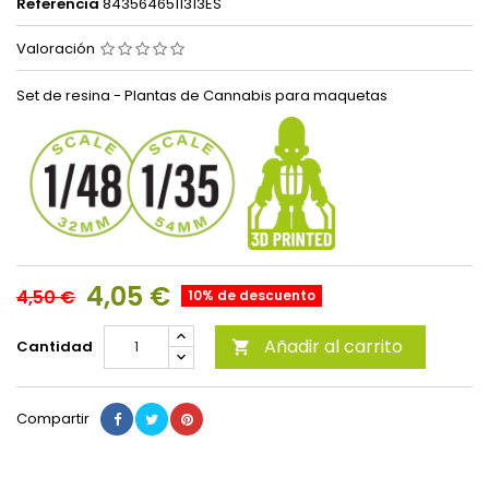
Referencia
8435646511313ES
Valoración
Set de resina - Plantas de Cannabis para maquetas
4,05 €
4,50 €
10% de descuento
Añadir al carrito
Cantidad

Compartir