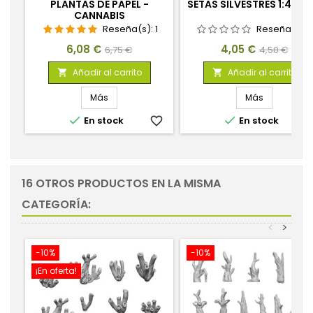
PLANTAS DE PAPEL -
SETAS SILVESTRES 1:48-1:
CANNABIS
Reseña(s):
1
Reseña(s):
Precio
Precio
Precio
Precio
6,08 €
4,05 €
6,75 €
4,50 €
base
base
Añadir al carrito
Añadir al carrito


Más
Más


En stock
favorite_border
En stock
favorite_
16 OTROS PRODUCTOS EN LA MISMA
CATEGORÍA:
<
>
-10%
-10%
¡En oferta!