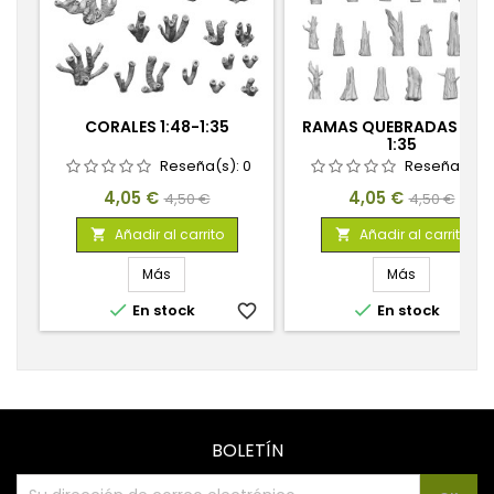
CORALES 1:48-1:35
RAMAS QUEBRADAS 1:48
1:35
Reseña(s):
0
Reseña(s):
Precio
Precio
Precio
Precio
4,05 €
4,05 €
4,50 €
4,50 €
base
base
Añadir al carrito
Añadir al carrito


Más
Más


En stock
favorite_border
En stock
favorite_
BOLETÍN