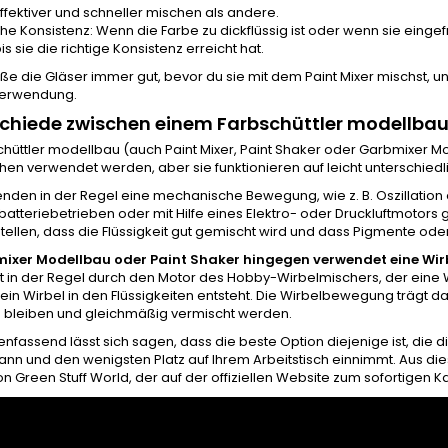
fektiver und schneller mischen als andere.
he Konsistenz: Wenn die Farbe zu dickflüssig ist oder wenn sie eing
is sie die richtige Konsistenz erreicht hat.
ße die Gläser immer gut, bevor du sie mit dem Paint Mixer mischst, 
Verwendung.
chiede zwischen einem Farbschüttler modellba
chüttler modellbau (auch Paint Mixer, Paint Shaker oder Garbmixer M
en verwendet werden, aber sie funktionieren auf leicht unterschiedl
nden in der Regel eine mechanische Bewegung, wie z. B. Oszillation 
batteriebetrieben oder mit Hilfe eines Elektro- oder Druckluftmotors 
tellen, dass die Flüssigkeit gut gemischt wird und dass Pigmente ode
mixer Modellbau oder Paint Shaker hingegen verwendet eine Wi
t in der Regel durch den Motor des Hobby-Wirbelmischers, der eine W
in Wirbel in den Flüssigkeiten entsteht. Die Wirbelbewegung trägt daz
bleiben und gleichmäßig vermischt werden.
assend lässt sich sagen, dass die beste Option diejenige ist, die d
kann und den wenigsten Platz auf Ihrem Arbeitstisch einnimmt. Aus di
n Green Stuff World, der auf der offiziellen Website zum sofortigen 