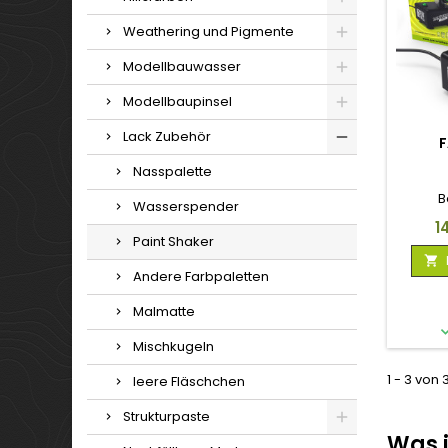
Weathering und Pigmente
Modellbauwasser
Modellbaupinsel
Lack Zubehör
F
Nasspalette
B
Wasserspender
Pr
1
Paint Shaker

Andere Farbpaletten
Malmatte
Mischkugeln
1 - 3 von 
leere Fläschchen
Strukturpaste
Was i