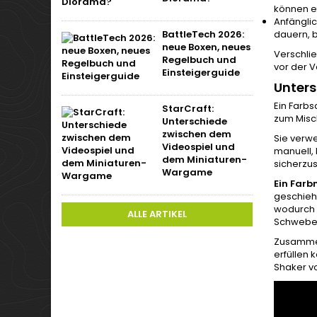
können ef
Anfänglic
dauern, b
BattleTech 2026:
neue Boxen, neues
Verschlie
Regelbuch und
vor der 
Einsteigerguide
Unters
Ein Farbs
StarCraft:
zum Misch
Unterschiede
zwischen dem
Sie verwe
Videospiel und
manuell, 
dem Miniaturen-
sicherzus
Wargame
Ein Farb
geschieh
wodurch e
ALLE ARTIKEL
Schwebe 
Zusammenf
erfüllen 
Shaker vo