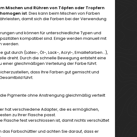
zum Mischen und Rühren von Töpfen oder Tropfern
d homogen ist
. Dies kann beim Mischen von Farben
ährleisten, damit sich die Farben bei der Verwendung
ührungen und können für unterschiedliche Typen und
azitäten kompatibel sind. Einige werden manuell mit
en werden.
 gut durch (Latex-, Öl-, Lack-,
Acryl
-, Emaillefarben...),
lle dreht. Durch die schnelle Bewegung entsteht eine
zu einer gleichmäßigen Verteilung der Farbe führt.
icherzustellen, dass Ihre Farben gut gemischt und
Gesamtbild führt.
ss die Pigmente ohne Anstrengung gleichmäßig verteilt
ker hat verschiedene Adapter, die es ermöglichen,
ten zu Ihrer Flasche passt.
 Flasche fest verschlossen ist, damit nichts verschüttet
in das Farbschüttler und achten Sie darauf, dass er
.