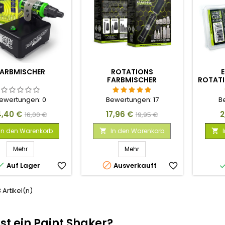
ARBMISCHER
ROTATIONS
E
FARBMISCHER
ROTAT
ewertungen:
0
Bewertungen:
17
B
eis
Verkaufspreis
Preis
Verkaufspreis
P
4,40 €
17,96 €
2
16,00 €
19,95 €
In den Warenkorb
In den Warenkorb


Mehr
Mehr


Auf Lager
favorite_border
Ausverkauft
favorite_border
3 Artikel(n)
st ein Paint Shaker?