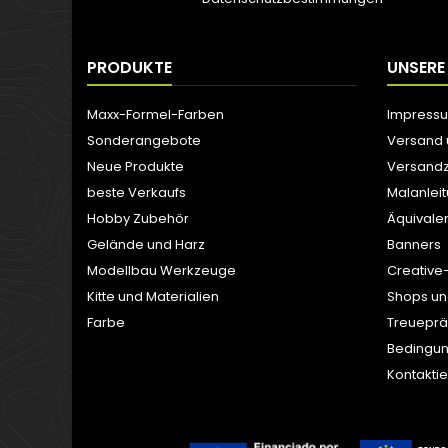
PRODUKTE
UNSERE
Maxx-Formel-Farben
Impress
Sonderangebote
Versand
Neue Produkte
Versandz
beste Verkaufs
Malanlei
Hobby Zubehör
Äquivale
Gelände und Harz
Banners
Modellbau Werkzeuge
Creative
Kitte und Materialien
Shops un
Farbe
Treuepr
Bedingun
Kontaktie