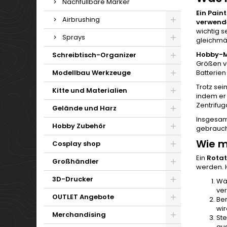
Nachfüllbare Marker
Ein Pain
Airbrushing
verwende
wichtig s
Sprays
gleichmäß
Hobby-M
Schreibtisch-Organizer
Größen v
Batterie
Modellbau Werkzeuge
Trotz sei
Kitte und Materialien
indem er 
Zentrifug
Gelände und Harz
Insgesamt
Hobby Zubehör
gebrauchs
Wie m
Cosplay shop
Ein
Rotat
Großhändler
werden. H
3D-Drucker
Wäh
ver
OUTLET Angebote
Ber
wir
Merchandising
Ste
aus