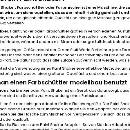
t Shaker, Farbschüttler oder
Farbmischer
ist eine Maschine, die 
t wird, um sicherzustellen, dass der Inhalt richtig gemischt un
ein, um eine gleichbleibende Qualität und eine gute Mischung zu gew
ig verteilen.
ixer,
Paint Shaker oder Farbschüttler gibt es in verschiedenen Ausf
erwendet werden, die mit verschiedenen Herstellern und Flaschenkap
n betrieben, während andere mit Strom oder sogar Luftdruck betrieb
ner geringen Größe mischt der Green Stuff World Farbrührer jede Farbe
die Flasche oder den Behälter mit hoher Geschwindigkeit um eine We
alkraft, die dafür sorgt, dass alle Zutaten gut vermischt werden, was 
 ist die Verwendung eines Paint Shaker eine effektive Methode, um s
fertig sind, was zu einer glatteren Oberfläche und einem besseren 
an einen Farbschüttler modellbau benutzt
ions farbmixer
oder Paint Shaker ist ein Gerät, das dafür sorgt, da
ier sind die Schritte zur Verwendung eines Farbstreuers:
len Sie den richtigen Adapter für Ihre Flaschengröße: Der Paint Sha
schiedene Größen aufzunehmen. Wählen Sie den Adapter, der am bes
eiten Sie die Flasche zum Mischen vor: Vergewissern Sie sich, dass die
d oder ausläuft.
lle die Flasche in den Paint Shaker Adapter.: Setzen Sie den Adapter 
gewogen und zentriert ist. Der Deckel sollte nach oben gerichtet sein