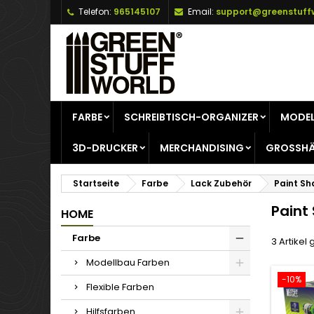
Telefon:
965145107
Email:
support@greenstuff
A
(
W
A
add_circle_outline
((
Si
Na
zu
FARBE
SCHREIBTISCH-ORGANIZER
MODEL
3D-DRUCKER
MERCHANDISING
GROSSHÄ
Startseite
Farbe
Lack Zubehör
Paint Sh
Paint
HOME
Farbe
3 Artikel
Modellbau Farben
-10%
Flexible Farben
Hilfsfarben