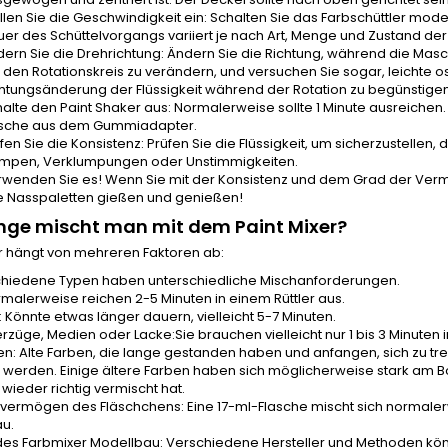
llen Sie die Geschwindigkeit ein: Schalten Sie das Farbschüttler model
er des Schüttelvorgangs variiert je nach Art, Menge und Zustand de
ern Sie die Drehrichtung: Ändern Sie die Richtung, während die Maschi
den Rotationskreis zu verändern, und versuchen Sie sogar, leichte
htungsänderung der Flüssigkeit während der Rotation zu begünstige
alte den Paint Shaker aus: Normalerweise sollte 1 Minute ausreichen
asche aus dem Gummiadapter.
fen Sie die Konsistenz: Prüfen Sie die Flüssigkeit, um sicherzustellen
umpen, Verklumpungen oder Unstimmigkeiten.
wenden Sie es! Wenn Sie mit der Konsistenz und dem Grad der Vermisc
e
Nasspaletten
gießen und genießen!
nge mischt man mit dem Paint Mixer?
r hängt von mehreren Faktoren ab:
schiedene Typen haben unterschiedliche Mischanforderungen.
rmalerweise reichen 2-5 Minuten in einem Rüttler aus.
: Könnte etwas länger dauern, vielleicht 5-7 Minuten.
rzüge, Medien oder Lacke:Sie brauchen vielleicht nur 1 bis 3 Minuten 
en: Alte Farben, die lange gestanden haben und anfangen, sich zu t
 werden. Einige ältere Farben haben sich möglicherweise stark am B
s wieder richtig vermischt hat.
vermögen des Fläschchens: Eine 17-ml-Flasche mischt sich normalerw
u.
 des Farbmixer Modellbau: Verschiedene Hersteller und Methoden kön