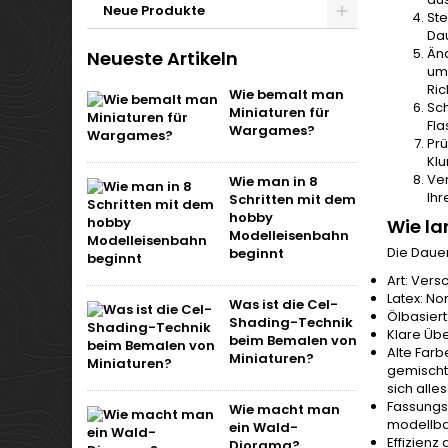
Neue Produkte
Ste
Dau
Änd
Neueste Artikeln
um 
Ric
Wie bemalt man
Sch
Miniaturen für
Fl
Wargames?
Prü
Kl
Ver
Wie man in 8
Ihr
Schritten mit dem
hobby
Wie la
Modelleisenbahn
Die Daue
beginnt
Art: Ver
Latex: No
Was ist die Cel-
Ölbasiert
Shading-Technik
Klare Übe
beim Bemalen von
Alte Farb
Miniaturen?
gemischt
sich alle
Fassungs
Wie macht man
modellba
ein Wald-
Effizienz
Diorama?