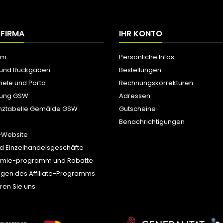
 FIRMA
IHR KONTO
um
Persönliche Infos
 und Rückgaben
Bestellungen
iele und Porto
Rechnungskorrekturen
tung GSW
Adressen
nztabelle Gemälde GSW
Gutscheine
Benachrichtigungen
-Website
d Einzelhandelsgeschäfte
ämie-programm und Rabatte
gen des Affiliate-Programms
ren Sie uns