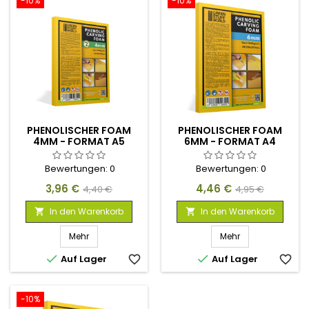
-10%
-10%
PHENOLISCHER FOAM
PHENOLISCHER FOAM
4MM - FORMAT A5
6MM - FORMAT A4
Bewertungen:
0
Bewertungen:
0
Preis
Verkaufspreis
Preis
Verkaufspreis
3,96 €
4,46 €
4,40 €
4,95 €
In den Warenkorb
In den Warenkorb


Mehr
Mehr


Auf Lager
favorite_border
Auf Lager
favorite_border
-10%