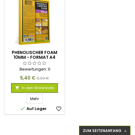
PHENOLISCHER FOAM
10MM - FORMAT A4
Bewertungen:
0
Preis
Verkaufspreis
5,40 €
6,00 €
In den Warenkorb

Mehr

Auf Lager
favorite_border
ZUM SEITENANFANG
