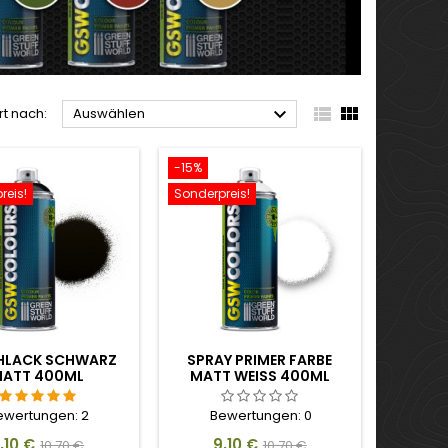



rt nach:
Auswählen
-15%
reis!
Sonderpreis!
HLACK SCHWARZ
SPRAY PRIMER FARBE
ATT 400ML
MATT WEISS 400ML
ewertungen:
2
Bewertungen:
0
reis
Verkaufspreis
Preis
Verkaufspreis
,10 €
9,10 €
10,70 €
10,70 €