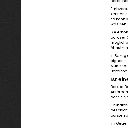
Bereiche
Farbvers
kennen Si
so konzip
was Zeit 
Sie erhöh
poröser 
mögliche 
Abnutzung
In Bezug 
eignen si
Mühe spa
Bereiche
Ist ei
Bei der 
Anforderu
dass sie 
Grundieru
beschicht
bürstenlo
Im Gegens