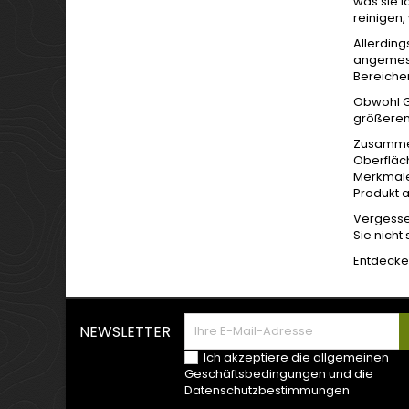
was sie i
reinigen,
Allerdin
angemess
Bereiche
Obwohl G
größeren 
Zusammenf
Oberfläc
Merkmale
Produkt a
Vergesse
Sie nicht
Entdecke
NEWSLETTER
Ich akzeptiere die allgemeinen
Geschäftsbedingungen und die
Datenschutzbestimmungen