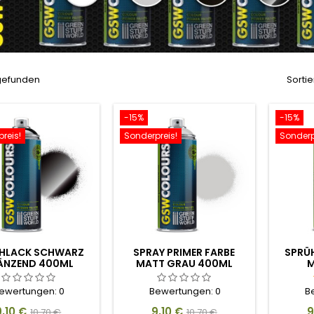
 gefunden
Sortie
-15%
-15%
reis!
Sonderpreis!
Sonderp
HLACK SCHWARZ
SPRAY PRIMER FARBE
SPRÜ
ÄNZEND 400ML
MATT GRAU 400ML
M
ewertungen:
0
Bewertungen:
0
B
reis
Verkaufspreis
Preis
Verkaufspreis
P
9,10 €
9,10 €
9
10,70 €
10,70 €