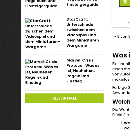

Einsteigerguide
StarCraft:
Unterschiede
zwischen dem
Videospiel und
1 - 9 von 
dem Miniaturen-
Wargame
Was 
Marvel: Crisis
Ein unen
Protocol: Was es
einen mak
ist, Neuheiten,
von Autos
Regeln und
makellos
Einstieg
Farbige G
Anwendung
ALLE ARTIKEL
Welch
Die Wahl
Effekt Si
We
wah