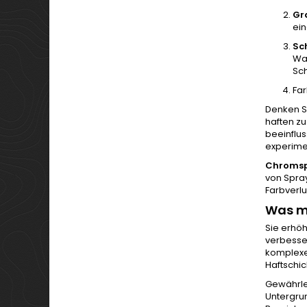
Gr
ein
Sc
Wah
Sch
Far
Denken S
haften zu
beeinflus
experimen
Chroms
von Spray
Farbverl
Was ma
Sie erhöh
verbesser
komplexer
Haftschic
Gewährlei
Untergru