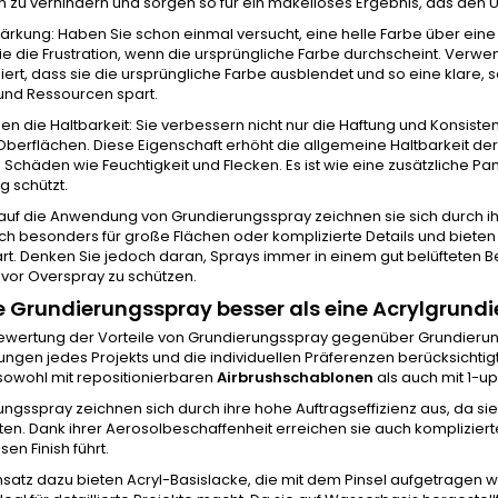
n zu verhindern und sorgen so für ein makelloses Ergebnis, das den
tärkung: Haben Sie schon einmal versucht, eine helle Farbe über ein
e die Frustration, wenn die ursprüngliche Farbe durchscheint. Verwen
iert, dass sie die ursprüngliche Farbe ausblendet und so eine klare,
und Ressourcen spart.
en die Haltbarkeit: Sie verbessern nicht nur die Haftung und Konsis
Oberflächen. Diese Eigenschaft erhöht die allgemeine Haltbarkeit d
Schäden wie Feuchtigkeit und Flecken. Es ist wie eine zusätzliche Pan
 schützt.
auf die Anwendung von Grundierungsspray zeichnen sie sich durch ih
ch besonders für große Flächen oder komplizierte Details und biete
rt. Denken Sie jedoch daran, Sprays immer in einem gut belüfteten 
 vor Overspray zu schützen.
ne Grundierungsspray besser als eine Acrylgrund
Bewertung der Vorteile von Grundierungsspray gegenüber Grundieru
ngen jedes Projekts und die individuellen Präferenzen berücksichti
sowohl mit repositionierbaren
Airbrushschablonen
als auch mit 1-
ngsspray zeichnen sich durch ihre hohe Auftragseffizienz aus, da s
en. Dank ihrer Aerosolbeschaffenheit erreichen sie auch komplizierte 
sen Finish führt.
atz dazu bieten Acryl-Basislacke, die mit dem Pinsel aufgetragen w