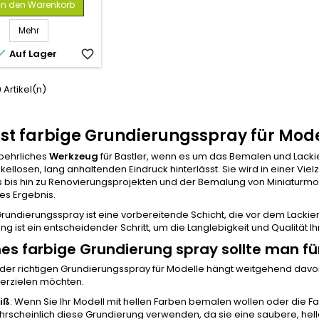
In den Warenkorb
Mehr

Auf Lager
favorite_border
9 Artikel(n)
ist farbige Grundierungsspray für Mod
tbehrliches
Werkzeug
für Bastler, wenn es um das Bemalen und Lackie
ellosen, lang anhaltenden Eindruck hinterlässt. Sie wird in einer Vi
 bis hin zu Renovierungsprojekten und der Bemalung von Miniaturmodel
es Ergebnis.
rundierungsspray ist eine vorbereitende Schicht, die vor dem Lackier
 ist ein entscheidender Schritt, um die Langlebigkeit und Qualität I
es farbige Grundierung spray sollte man f
 der richtigen Grundierungsspray für Modelle hängt weitgehend dav
e erzielen möchten.
iß
: Wenn Sie Ihr Modell mit hellen Farben bemalen wollen oder die F
rscheinlich diese Grundierung verwenden, da sie eine saubere, helle 