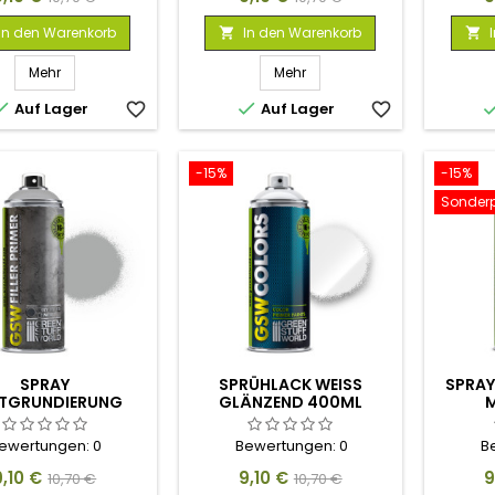
In den Warenkorb
In den Warenkorb


Mehr
Mehr


Auf Lager
favorite_border
Auf Lager
favorite_border
-15%
-15%
Sonderp
SPRAY
SPRÜHLACK WEISS G
SPRAY
TGRUNDIERUNG
LÄNZEND 400ML
400ML
ewertungen:
0
Bewertungen:
0
B
reis
Verkaufspreis
Preis
Verkaufspreis
P
9,10 €
9,10 €
9
10,70 €
10,70 €