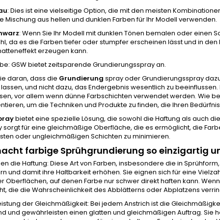
au
: Dies ist eine vielseitige Option, die mit den meisten Kombinationen 
e Mischung aus hellen und dunklen Farben für Ihr Modell verwenden.
hwarz
: Wenn Sie Ihr Modell mit dunklen Tönen bemalen oder einen Sc
l, da es die Farben tiefer oder stumpfer erscheinen lässt und in de
atteneffekt erzeugen kann.
be: GSW bietet zeitsparende Grundierungsspray an.
ie daran, dass die
Grundierung
spray oder Grundierungsspray dazu 
 lassen, und nicht dazu, das Endergebnis wesentlich zu beeinflusse
sen, vor allem wenn dünne Farbschichten verwendet werden. Wie bei 
tieren, um die Techniken und Produkte zu finden, die Ihren Bedürfn
pray
bietet eine spezielle Lösung, die sowohl die Haftung als auch die
 sorgt für eine gleichmäßige Oberfläche, die es ermöglicht, die Farbe
usten oder ungleichmäßigen Schichten zu minimieren.
cht farbige Sprühgrundierung so einzigartig u
en die Haftung: Diese Art von Farben, insbesondere die in Sprühform,
n und damit ihre Haltbarkeit erhöhen. Sie eignen sich für eine Vielza
 Oberflächen, auf denen Farbe nur schwer direkt haften kann. Wenn 
ht, die die Wahrscheinlichkeit des Abblätterns oder Abplatzens verrin
stung der Gleichmäßigkeit: Bei jedem Anstrich ist die Gleichmäßigke
nd und gewährleisten einen glatten und gleichmäßigen Auftrag. Sie 