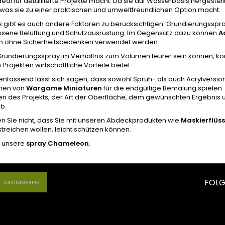
deal für detaillierte Projekte macht. Da sie auf Wasserbasis hergestell
 was sie zu einer praktischen und umweltfreundlichen Option macht.
gs gibt es auch andere Faktoren zu berücksichtigen. Grundierungssp
ene Belüftung und Schutzausrüstung. Im Gegensatz dazu können
A
n ohne Sicherheitsbedenken verwendet werden.
rundierungsspray im Verhältnis zum Volumen teurer sein können, kö
Projekten wirtschaftliche Vorteile bietet.
assend lässt sich sagen, dass sowohl Sprüh- als auch Acrylversione
hen von
Wargame Miniaturen
für die endgültige Bemalung spielen.
n des Projekts, der Art der Oberfläche, dem gewünschten Ergebnis u
b.
n Sie nicht, dass Sie mit unseren Abdeckprodukten wie
Maskierflüss
 streichen wollen, leicht schützen können.
 unsere
spray Chameleon
.
FOLG