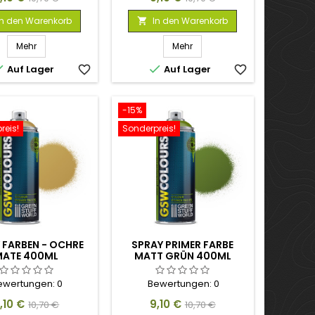
In den Warenkorb
In den Warenkorb

Mehr
Mehr


Auf Lager
favorite_border
Auf Lager
favorite_border
-15%
reis!
Sonderpreis!
 FARBEN - OCHRE
SPRAY PRIMER FARBE
MATE 400ML
MATT GRÜN 400ML
ewertungen:
0
Bewertungen:
0
reis
Verkaufspreis
Preis
Verkaufspreis
,10 €
9,10 €
10,70 €
10,70 €