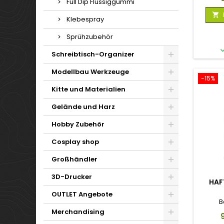
Full Dip Flüssiggummi

Klebespray
Sprühzubehör
Schreibtisch-Organizer
Modellbau Werkzeuge
-15%
Kitte und Materialien
Gelände und Harz
Hobby Zubehör
Cosplay shop
Großhändler
3D-Drucker
HAF
OUTLET Angebote
B
Merchandising
P