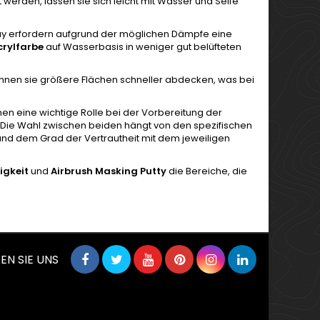
t werden, lassen sie sich leicht mit Wasser und Seife
ray erfordern aufgrund der möglichen Dämpfe eine
crylfarbe
auf Wasserbasis in weniger gut belüfteten
nnen sie größere Flächen schneller abdecken, was bei
n eine wichtige Rolle bei der Vorbereitung der
 Die Wahl zwischen beiden hängt von den spezifischen
nd dem Grad der Vertrautheit mit dem jeweiligen
igkeit
und
Airbrush Masking Putty
die Bereiche, die
EN SIE UNS