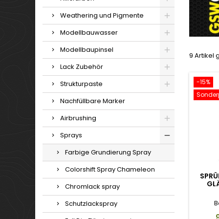
Weathering und Pigmente
Modellbauwasser
Modellbaupinsel
9 Artikel
Lack Zubehör
-15%
Strukturpaste
Sonderp
Nachfüllbare Marker
Airbrushing
Sprays
Farbige Grundierung Spray
Colorshift Spray Chameleon
SPRÜ
GL
Chromlack spray
B
Schutzlackspray
P