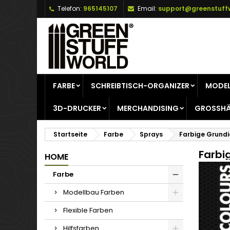
Telefon:
965145107
Email:
support@greenstuff
A
(
W
A
add_circle_outline
((
Si
Na
zu
FARBE
SCHREIBTISCH-ORGANIZER
MODEL
3D-DRUCKER
MERCHANDISING
GROSSHÄ
Startseite
Farbe
Sprays
Farbige Grundi
Farbi
HOME
Farbe
Modellbau Farben
Flexible Farben
Hilfsfarben