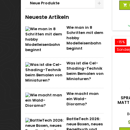
Neue Produkte

Neueste Artikeln
Wie man in 8
Schritten mit dem
hobby
-15%
Modelleisenbahn
beginnt
Sonderp
Was ist die Cel-
Shading-Technik
beim Bemalen von
Miniaturen?
Wie macht man
SPRA
ein Wald-
MATT
Diorama?
B
BattleTech 2026:
P
neue Boxen, neues
Regelbuch und