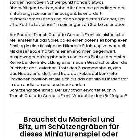
starken narrativen Schwerpunkt handelt, etwas
überwältigend wirken, sobald ihr über die grundlegenden
Einführungsszenarien hinausgeht. Es erfordert
aufmerksames Lesen und einen engagierten Gegner, um
„The Path to Leviathan“ in seiner ganzen Stärke zu erleben.
Am Ende ist Trench Crusade Carcass Front ein historischer
Meilenstein für das Spiel, da es einen potenziell komplexen
Einstieg in eine flüssige und filmreife Erfahrung verwandelt.
Mit dieser Box erhaltet ihr einen enormen Gegenwert,
ausgewogene Kriegsbanden und einen Platz in der ersten
Reihe bei der Entwicklung einer neuen Geschichte über die
Rückkehr des Leviathan. Trotz des Zusammenbaus, den
das Hobby erfordert, und trotz des Fokus auf konkrete
Fraktionen positioniert sie sich als das definitive Einstiegstor
in den endlosen und erschreckenden
Schützengrabenkrieg. Der Leviathan erwartet euch in
Trench Crusade Carcass Front. Werdet ihr dem Ruf folgen?
Brauchst du Material und
Bitz, um Schützengräben für
dieses Miniaturenspiel oder