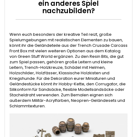
ein anderes Spiel
nachzubilden?
Wenn euch besonders der kreative Teil reizt, große
Spielumgebungen mit realistischen Elementen zu bauen,
könnt ihr die Geländeteile aus der Trench Crusade Carcass
Front Box mit vielen weiteren Optionen aus dem Katalog
von Green Stuff World ergänzen. Zu den Resin Bits, die gut
zum Spiel passen, gehören
große Leitern
und kleine
Leitern,
Trench-Holzkreuze
,
Schädel mit Helmen
,
Holzschilder
,
Holzfässer
,
Klassische Holzkisten
und
Kriegshunde
. Für die Dekoration eurer Miniaturen und
Geländestücke könnt ihr
Hobby-Kette
, den
Corrugator
, die
Silikonform für Sandsäcke
, flexible
Modellsandsäcke
oder
Stacheldraht
verwenden. Zum Bemalen eignen sich
außerdem
Militär-Acrylfarben
,
Neopren-Geländesets
und
Schlammtexturen
.