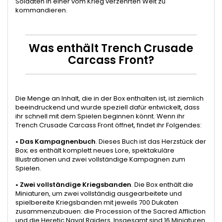
Soldaten in einer vom Krieg verzehrten Welt zu
kommandieren.
Was enthält Trench Crusade
Carcass Front?
Die Menge an Inhalt, die in der Box enthalten ist, ist ziemlich
beeindruckend und wurde speziell dafür entwickelt, dass
ihr schnell mit dem Spielen beginnen könnt. Wenn ihr
Trench Crusade Carcass Front öffnet, findet ihr Folgendes:
•
Das Kampagnenbuch
. Dieses Buch ist das Herzstück der
Box; es enthält komplett neues Lore, spektakuläre
Illustrationen und zwei vollständige Kampagnen zum
Spielen.
•
Zwei vollständige Kriegsbanden
. Die Box enthält die
Miniaturen, um zwei vollständig ausgearbeitete und
spielbereite Kriegsbanden mit jeweils 700 Dukaten
zusammenzubauen: die Procession of the Sacred Affliction
und die Heretic Naval Raiders. Insgesamt sind 16 Miniaturen