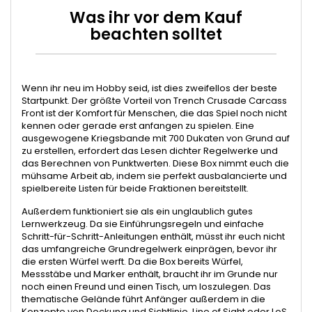
Was ihr vor dem Kauf
beachten solltet
Wenn ihr neu im Hobby seid, ist dies zweifellos der beste
Startpunkt. Der größte Vorteil von Trench Crusade Carcass
Front ist der Komfort für Menschen, die das Spiel noch nicht
kennen oder gerade erst anfangen zu spielen. Eine
ausgewogene Kriegsbande mit 700 Dukaten von Grund auf
zu erstellen, erfordert das Lesen dichter Regelwerke und
das Berechnen von Punktwerten. Diese Box nimmt euch die
mühsame Arbeit ab, indem sie perfekt ausbalancierte und
spielbereite Listen für beide Fraktionen bereitstellt.
Außerdem funktioniert sie als ein unglaublich gutes
Lernwerkzeug. Da sie Einführungsregeln und einfache
Schritt-für-Schritt-Anleitungen enthält, müsst ihr euch nicht
das umfangreiche Grundregelwerk einprägen, bevor ihr
die ersten Würfel werft. Da die Box bereits Würfel,
Messstäbe und Marker enthält, braucht ihr im Grunde nur
noch einen Freund und einen Tisch, um loszulegen. Das
thematische Gelände führt Anfänger außerdem in die
Konzepte von Deckung und Sichtlinie, Line of Sight oder LoS,