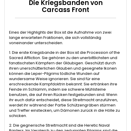
Die Kriegsbanden von
Carcass Front
Eines der Highlights der Box ist die Aufnahme von zwei
lange erwarteten Fraktionen, die sich vollständig
voneinander unterscheiden.
1. Die erste Kriegsbande in der Box ist die Procession of the
Sacred Affliction. Sie gehören zu den unerbittlichsten und
fanatischsten Kämpfern der Gläubigen. Geschützt durch
ihren unerschütterlichen Glauben und gesegnete Ikonen
können die Leper-Pilgrims tödliche Wunden auf
wundersame Weise ignorieren. Sie sind für eine
erschreckende Kampfdoktrin bekannt: Sie ertränken ihre
Feinde im Schlamm, indem sie schwere Mühlsteine
benutzen, die auf ihren Rücken festgebunden sind. Wenn
ihr euch dafür entscheidet, diese Streitmacht anzuführen,
werdet ihr während der Partie Schützengräben stürmen
und Treffer einstecken, um Dämonen zurück in die Hölle zu
schicken.
2. Die gegnerische Streitmacht sind die Heretic Naval
Raiders. Im Vergleich zu den zerlumpten Pilgrims sind die