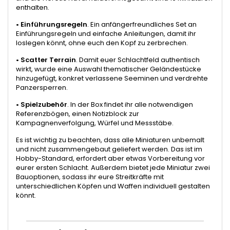
enthalten.
•
Einführungsregeln
. Ein anfängerfreundliches Set an
Einführungsregeln und einfache Anleitungen, damit ihr
loslegen könnt, ohne euch den Kopf zu zerbrechen.
•
Scatter Terrain
. Damit euer Schlachtfeld authentisch
wirkt, wurde eine Auswahl thematischer Geländestücke
hinzugefügt, konkret verlassene Seeminen und verdrehte
Panzersperren.
•
Spielzubehör
. In der Box findet ihr alle notwendigen
Referenzbögen, einen Notizblock zur
Kampagnenverfolgung, Würfel und Messstäbe.
Es ist wichtig zu beachten, dass alle Miniaturen unbemalt
und nicht zusammengebaut geliefert werden. Das ist im
Hobby-Standard, erfordert aber etwas Vorbereitung vor
eurer ersten Schlacht. Außerdem bietet jede Miniatur zwei
Bauoptionen, sodass ihr eure Streitkräfte mit
unterschiedlichen Köpfen und Waffen individuell gestalten
könnt.