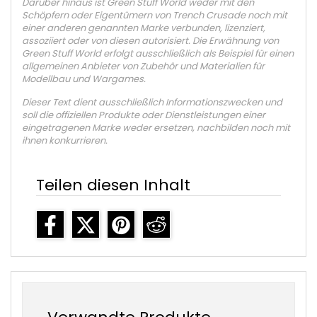
Darüber hinaus ist Green Stuff World weder mit den
Schöpfern oder Eigentümern von Trench Crusade noch mit
einer anderen genannten Marke verbunden, lizenziert,
assoziiert oder von diesen autorisiert. Die Erwähnung von
Green Stuff World erfolgt ausschließlich als Beispiel für einen
allgemeinen Anbieter von Zubehör und Materialien für
Modellbau und Wargames.
Dieser Text dient ausschließlich Informationszwecken und
soll die offiziellen Produkte oder Dienstleistungen einer
eingetragenen Marke weder ersetzen, nachbilden noch mit
ihnen konkurrieren.
Teilen diesen Inhalt