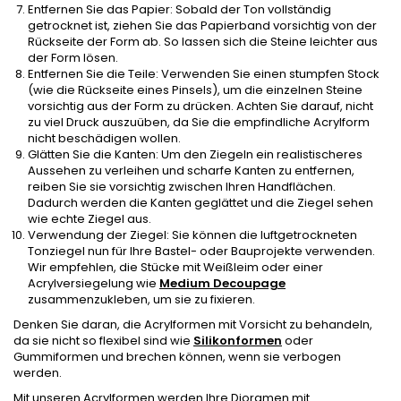
Entfernen Sie das Papier: Sobald der Ton vollständig
getrocknet ist, ziehen Sie das Papierband vorsichtig von der
Rückseite der Form ab. So lassen sich die Steine leichter aus
der Form lösen.
Entfernen Sie die Teile: Verwenden Sie einen stumpfen Stock
(wie die Rückseite eines Pinsels), um die einzelnen Steine
vorsichtig aus der Form zu drücken. Achten Sie darauf, nicht
zu viel Druck auszuüben, da Sie die empfindliche Acrylform
nicht beschädigen wollen.
Glätten Sie die Kanten: Um den Ziegeln ein realistischeres
Aussehen zu verleihen und scharfe Kanten zu entfernen,
reiben Sie sie vorsichtig zwischen Ihren Handflächen.
Dadurch werden die Kanten geglättet und die Ziegel sehen
wie echte Ziegel aus.
Verwendung der Ziegel: Sie können die luftgetrockneten
Tonziegel nun für Ihre Bastel- oder Bauprojekte verwenden.
Wir empfehlen, die Stücke mit Weißleim oder einer
Acrylversiegelung wie
Medium Decoupage
zusammenzukleben, um sie zu fixieren.
Denken Sie daran, die Acrylformen mit Vorsicht zu behandeln,
da sie nicht so flexibel sind wie
Silikonformen
oder
Gummiformen und brechen können, wenn sie verbogen
werden.
Mit unseren Acrylformen werden Ihre Dioramen mit