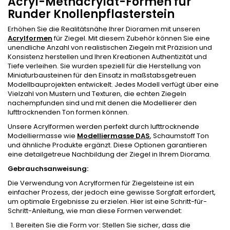
Acryl-Methacrylat-Formen für
Runder Knollenpflasterstein
Erhöhen Sie die Realitätsnähe Ihrer Dioramen mit unseren
Acrylformen
für Ziegel. Mit diesem Zubehör können Sie eine
unendliche Anzahl von realistischen Ziegeln mit Präzision und
Konsistenz herstellen und Ihren Kreationen Authentizität und
Tiefe verleihen. Sie wurden speziell für die Herstellung von
Miniaturbausteinen für den Einsatz in maßstabsgetreuen
Modellbauprojekten entwickelt. Jedes Modell verfügt über eine
Vielzahl von Mustern und Texturen, die echten Ziegeln
nachempfunden sind und mit denen die Modellierer den
lufttrocknenden Ton formen können.
Unsere Acrylformen werden perfekt durch lufttrocknende
Modelliermasse wie
Modelliermasse DAS
, Schaumstoff Ton
und ähnliche Produkte ergänzt. Diese Optionen garantieren
eine detailgetreue Nachbildung der Ziegel in Ihrem Diorama.
Gebrauchsanweisung:
Die Verwendung von Acrylformen für Ziegelsteine ist ein
einfacher Prozess, der jedoch eine gewisse Sorgfalt erfordert,
um optimale Ergebnisse zu erzielen. Hier ist eine Schritt-für-
Schritt-Anleitung, wie man diese Formen verwendet:
Bereiten Sie die Form vor: Stellen Sie sicher, dass die