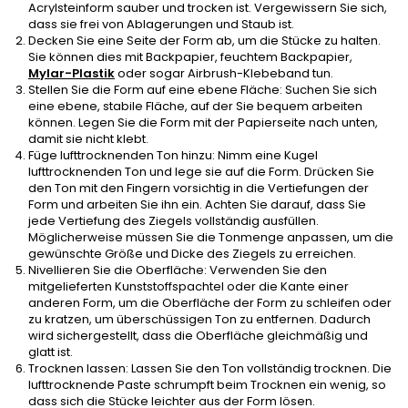
Acrylsteinform sauber und trocken ist. Vergewissern Sie sich,
dass sie frei von Ablagerungen und Staub ist.
Decken Sie eine Seite der Form ab, um die Stücke zu halten.
Sie können dies mit Backpapier, feuchtem Backpapier,
Mylar-Plastik
oder sogar Airbrush-Klebeband tun.
Stellen Sie die Form auf eine ebene Fläche: Suchen Sie sich
eine ebene, stabile Fläche, auf der Sie bequem arbeiten
können. Legen Sie die Form mit der Papierseite nach unten,
damit sie nicht klebt.
Füge lufttrocknenden Ton hinzu: Nimm eine Kugel
lufttrocknenden Ton und lege sie auf die Form. Drücken Sie
den Ton mit den Fingern vorsichtig in die Vertiefungen der
Form und arbeiten Sie ihn ein. Achten Sie darauf, dass Sie
jede Vertiefung des Ziegels vollständig ausfüllen.
Möglicherweise müssen Sie die Tonmenge anpassen, um die
gewünschte Größe und Dicke des Ziegels zu erreichen.
Nivellieren Sie die Oberfläche: Verwenden Sie den
mitgelieferten Kunststoffspachtel oder die Kante einer
anderen Form, um die Oberfläche der Form zu schleifen oder
zu kratzen, um überschüssigen Ton zu entfernen. Dadurch
wird sichergestellt, dass die Oberfläche gleichmäßig und
glatt ist.
Trocknen lassen: Lassen Sie den Ton vollständig trocknen. Die
lufttrocknende Paste schrumpft beim Trocknen ein wenig, so
dass sich die Stücke leichter aus der Form lösen.