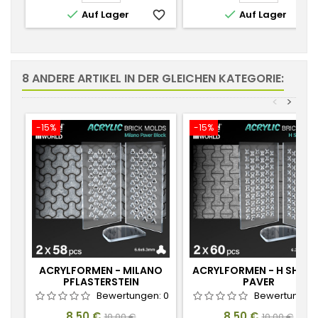


Auf Lager
favorite_border
Auf Lager
favorite_
8 ANDERE ARTIKEL IN DER GLEICHEN KATEGORIE:
<
>
-15%
-15%
ACRYLFORMEN - MILANO
ACRYLFORMEN - H SHAP
PFLASTERSTEIN
PAVER
Bewertungen:
0
Bewertungen
Preis
Verkaufspreis
Preis
Verkaufspr
8,50 €
8,50 €
10,00 €
10,00 €