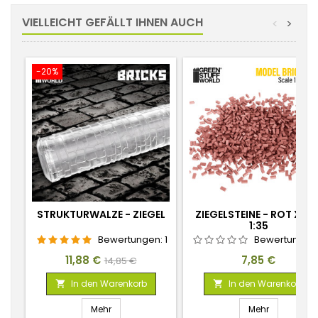
VIELLEICHT GEFÄLLT IHNEN AUCH
<
>
-20%
STRUKTURWALZE - ZIEGEL
ZIEGELSTEINE - ROT X50
1:35
Bewertungen:
1
Bewertungen
Preis
Verkaufspreis
Preis
11,88 €
7,85 €
14,85 €
In den Warenkorb
In den Warenkorb


Mehr
Mehr