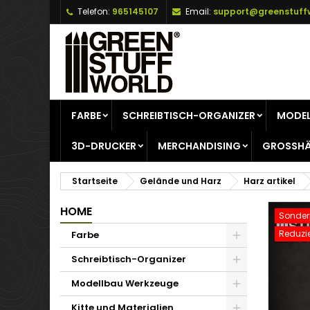
Telefon:
965145107
Email:
support@greenstuff
A
W
A
add_circle_outline
Si
Na
zu
FARBE
SCHREIBTISCH-ORGANIZER
MODEL
3D-DRUCKER
MERCHANDISING
GROSSHÄ
Startseite
Gelände und Harz
Harz artikel
HOME
Sonderp
Reduzie
Farbe
Schreibtisch-Organizer
Modellbau Werkzeuge
Kitte und Materialien