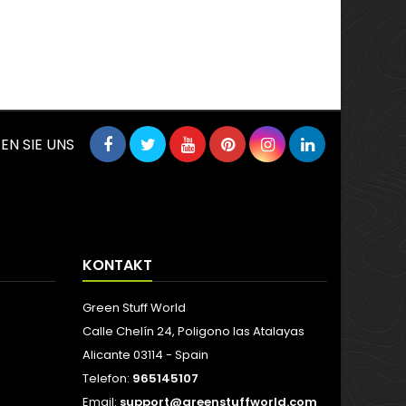
EN SIE UNS
KONTAKT
Green Stuff World
Calle Chelín 24, Poligono las Atalayas
Alicante 03114 - Spain
Telefon:
965145107
Email:
support@greenstuffworld.com