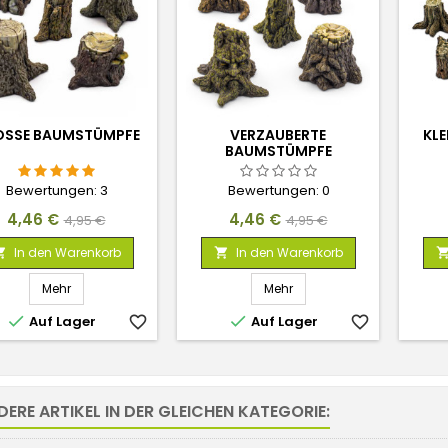
SSE BAUMSTÜMPFE
VERZAUBERTE
KL
BAUMSTÜMPFE
Bewertungen:
3
Bewertungen:
0
Preis
Verkaufspreis
Preis
Verkaufspreis
4,46 €
4,46 €
4,95 €
4,95 €
In den Warenkorb
In den Warenkorb


Mehr
Mehr


Auf Lager
favorite_border
Auf Lager
favorite_border
DERE ARTIKEL IN DER GLEICHEN KATEGORIE: