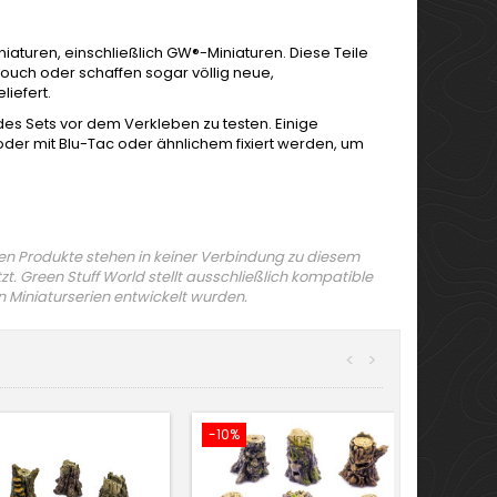
turen, einschließlich GW®-Miniaturen. Diese Teile
ouch oder schaffen sogar völlig neue,
iefert.
es Sets vor dem Verkleben zu testen. Einige
er mit Blu-Tac oder ähnlichem fixiert werden, um
n Produkte stehen in keiner Verbindung zu diesem
t. Green Stuff World stellt ausschließlich kompatible
n Miniaturserien entwickelt wurden.
<
>
-10%