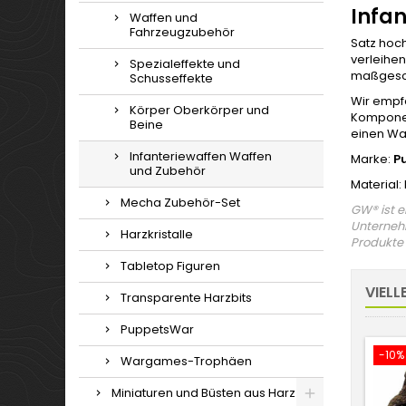
Infa
Waffen und
Fahrzeugzubehör
Satz hoch
verleihe
Spezialeffekte und
maßgeschn
Schusseffekte
Wir empf
Körper Oberkörper und
Komponen
Beine
einen Wa
Infanteriewaffen Waffen
Marke:
P
und Zubehör
Material:
Mecha Zubehör-Set
GW® ist 
Unternehm
Harzkristalle
Produkte 
Tabletop Figuren
VIELL
Transparente Harzbits
PuppetsWar
-10%
Wargames-Trophäen
Miniaturen und Büsten aus Harz