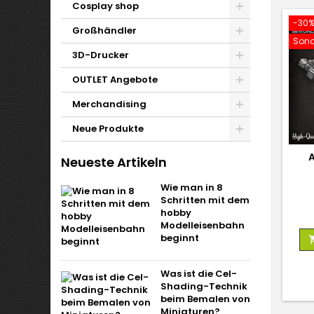
Cosplay shop
-30
Großhändler
Sond
3D-Drucker
OUTLET Angebote
Merchandising
Neue Produkte
Neueste Artikeln
Wie man in 8
Schritten mit dem
hobby
Modelleisenbahn
beginnt
Was ist die Cel-
Shading-Technik
beim Bemalen von
Miniaturen?