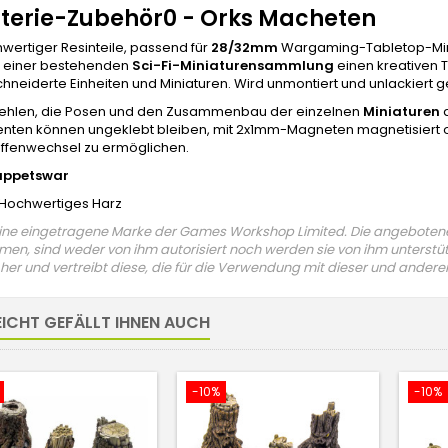
nterie-Zubehör0 - Orks Macheten
wertiger Resinteile, passend für
28/32mm
Wargaming-Tabletop-Minia
n einer bestehenden
Sci-Fi-Miniaturensammlung
einen kreativen T
eiderte Einheiten und Miniaturen. Wird unmontiert und unlackiert gel
ehlen, die Posen und den Zusammenbau der einzelnen
Miniaturen
d
ten können ungeklebt bleiben, mit 2x1mm-Magneten magnetisiert od
ffenwechsel zu ermöglichen.
uppetswar
 Hochwertiges Harz
eine eingetragene Marke der Games Workshop Limited. Die angebotene
en, sind weder von ihm autorisiert noch werden sie von ihm unterstütz
her und vertreibt diese, die für die Verwendung mit dieser und andere
EICHT GEFÄLLT IHNEN AUCH
-10%
-10%