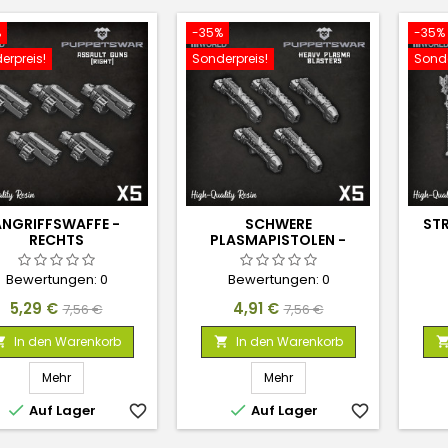
%
-35%
-35%
erpreis!
Sonderpreis!
Sonde
ANGRIFFSWAFFE -
SCHWERE
STR
RECHTS
PLASMAPISTOLEN -
RECHTS
Bewertungen:
0
Bewertungen:
0
Preis
Verkaufspreis
Preis
Verkaufspreis
5,29 €
4,91 €
7,56 €
7,56 €
In den Warenkorb
In den Warenkorb


Mehr
Mehr


Auf Lager
favorite_border
Auf Lager
favorite_border