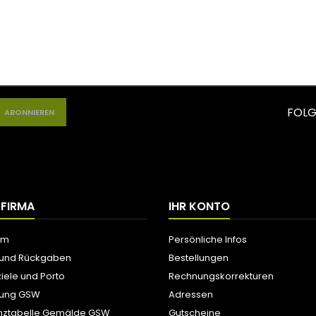
FOLG
 FIRMA
IHR KONTO
um
Persönliche Infos
 und Rückgaben
Bestellungen
iele und Porto
Rechnungskorrekturen
tung GSW
Adressen
nztabelle Gemälde GSW
Gutscheine