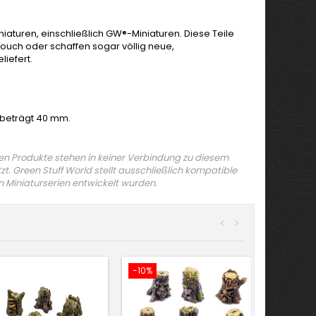
turen, einschließlich GW®-Miniaturen. Diese Teile
ouch oder schaffen sogar völlig neue,
iefert.
 beträgt 40 mm.
n Produkte stehen in keiner Verbindung zu diesem
t. Green Stuff World stellt ausschließlich kompatible
n Miniaturserien entwickelt wurden.
<
>
-10%