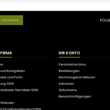
FOLG
 FIRMA
IHR KONTO
um
Persönliche Infos
 und Rückgaben
Bestellungen
iele und Porto
Rechnungskorrekturen
tung GSW
Adressen
nztabelle Gemälde GSW
Gutscheine
Benachrichtigungen
-Website
d Einzelhandelsgeschäfte