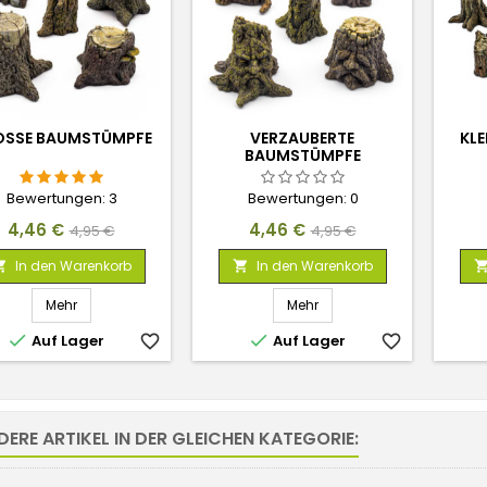
SSE BAUMSTÜMPFE
VERZAUBERTE
KL
BAUMSTÜMPFE
Bewertungen:
3
Bewertungen:
0
Preis
Verkaufspreis
Preis
Verkaufspreis
4,46 €
4,46 €
4,95 €
4,95 €
In den Warenkorb
In den Warenkorb


Mehr
Mehr


Auf Lager
favorite_border
Auf Lager
favorite_border
DERE ARTIKEL IN DER GLEICHEN KATEGORIE: