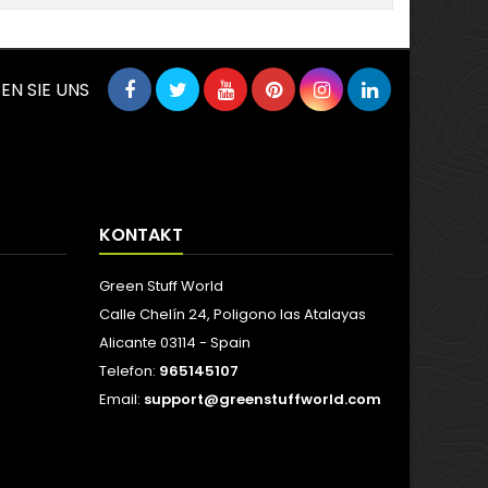
EN SIE UNS
KONTAKT
Green Stuff World
Calle Chelín 24, Poligono las Atalayas
Alicante 03114 - Spain
Telefon:
965145107
Email:
support@greenstuffworld.com