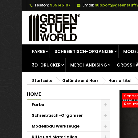
Telefon:
965145107
Email:
support@greenstuff
A
W
A
add_circle_outline
Si
Na
zu
FARBE
SCHREIBTISCH-ORGANIZER
MODEL
3D-DRUCKER
MERCHANDISING
GROSSHÄ
Startseite
Gelände und Harz
Harz artikel
HOME
Sonderp
Reduzie
Farbe
Schreibtisch-Organizer
Modellbau Werkzeuge
Kitte und Materialien