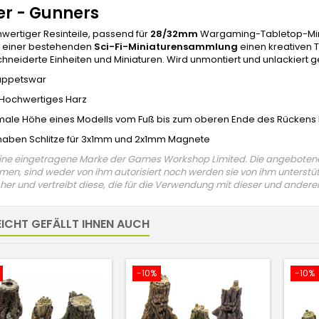
er - Gunners
wertiger Resinteile, passend für
28/32mm
Wargaming-Tabletop-Minia
n einer bestehenden
Sci-Fi-Miniaturensammlung
einen kreativen T
eiderte Einheiten und Miniaturen. Wird unmontiert und unlackiert gel
uppetswar
 Hochwertiges Harz
male Höhe eines Modells vom Fuß bis zum oberen Ende des Rückens
haben Schlitze für 3x1mm und 2x1mm Magnete
eine eingetragene Marke der Games Workshop Limited. Die angebotene
en, sind weder von ihm autorisiert noch werden sie von ihm unterstütz
her und vertreibt diese, die für die Verwendung mit dieser und andere
EICHT GEFÄLLT IHNEN AUCH
-10%
-10%