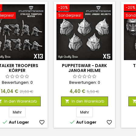
%
-20%
-20%
erpreis!
Sonderpreis!
Sonde
TALKER TROOPERS
PUPPETSWAR - DARK
T
KÖRPER
JANGAR HELME
Bewertungen:
0
Bewertungen:
0
Preis
Verkaufspreis
Preis
Verkaufspreis
14,04 €
4,40 €
21,60 €
5,50 €
In den Warenkorb
In den Warenkorb


Mehr
Mehr


Auf Lager
favorite_border
Auf Lager
favorite_border