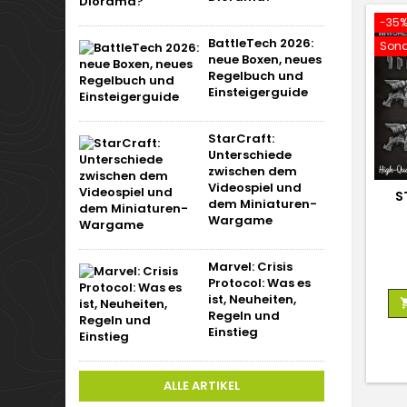
-35
BattleTech 2026:
Sond
neue Boxen, neues
Regelbuch und
Einsteigerguide
StarCraft:
Unterschiede
zwischen dem
Videospiel und
S
dem Miniaturen-
Wargame
Marvel: Crisis
Protocol: Was es
ist, Neuheiten,
Regeln und
Einstieg
ALLE ARTIKEL