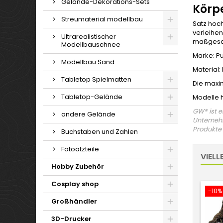
Gelände-Dekorations-Sets
Körp
Streumaterial modellbau
Satz hoch
verleihe
Ultrarealistischer
maßgeschn
Modellbauschnee
Marke: P
Modellbau Sand
Material:
Tabletop Spielmatten
Die maxi
Tabletop-Gelände
Modelle 
GW® ist 
andere Gelände
Unternehm
Produkte 
Buchstaben und Zahlen
Fotoätzteile
VIELL
Hobby Zubehör
Cosplay shop
-10%
Großhändler
3D-Drucker