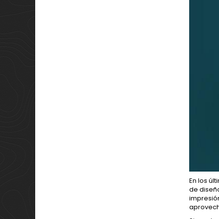
En los ú
de diseño
impresión
aprovech