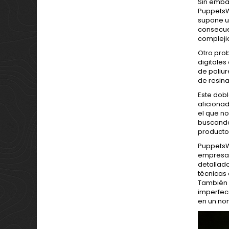
Sin embar
PuppetsW
supone u
consecuen
compleji
Otro prob
digitale
de poliur
de resina
Este dobl
aficionad
el que n
buscando 
producto
PuppetsWa
empresa 
detallado
técnicas 
También a
imperfecc
en un nom