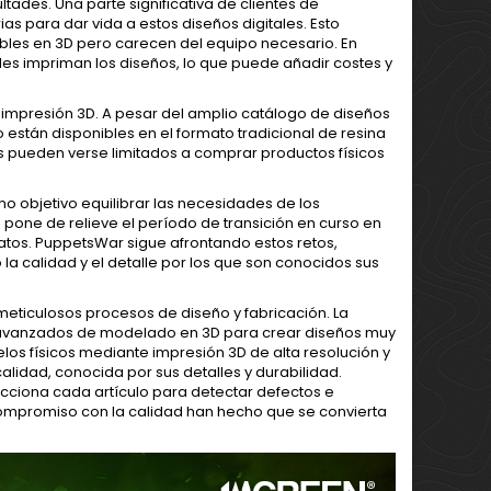
ltades. Una parte significativa de clientes de
ias para dar vida a estos diseños digitales. Esto
ibles en 3D pero carecen del equipo necesario. En
 les impriman los diseños, lo que puede añadir costes y
 impresión 3D. A pesar del amplio catálogo de diseños
stán disponibles en el formato tradicional de resina
cos pueden verse limitados a comprar productos físicos
o objetivo equilibrar las necesidades de los
 pone de relieve el período de transición en curso en
tos. PuppetsWar sigue afrontando estos retos,
a calidad y el detalle por los que son conocidos sus
meticulosos procesos de diseño y fabricación. La
s avanzados de modelado en 3D para crear diseños muy
los físicos mediante impresión 3D de alta resolución y
alidad, conocida por sus detalles y durabilidad.
ecciona cada artículo para detectar defectos e
l compromiso con la calidad han hecho que se convierta