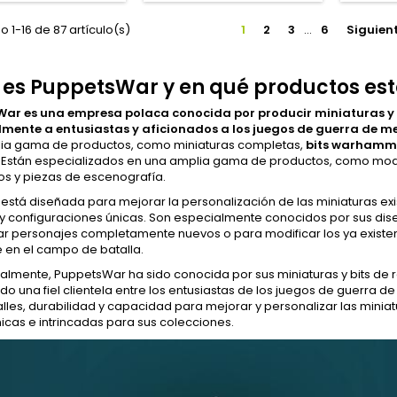
 1-16 de 87 artículo(s)
1
2
3
…
6
Siguien
 es PuppetsWar y en qué productos est
ar es una empresa polaca conocida por producir miniaturas y b
lmente a entusiastas y aficionados a los juegos de guerra d
ia gama de productos, como miniaturas completas,
bits warhamm
. Están especializados en una amplia gama de productos, como mode
os y piezas de escenografía.
 está diseñada para mejorar la personalización de las miniaturas exi
 y configuraciones únicas. Son especialmente conocidos por sus dise
ar personajes completamente nuevos o para modificar los ya existe
 en el campo de batalla.
almente, PuppetsWar ha sido conocida por sus miniaturas y bits de r
o una fiel clientela entre los entusiastas de los juegos de guerra d
alles, durabilidad y capacidad para mejorar y personalizar las mini
icas e intrincadas para sus colecciones.