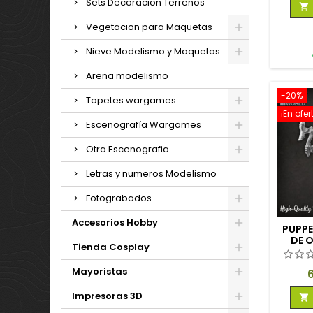
Sets Decoracion Terrenos

Vegetacion para Maquetas
Nieve Modelismo y Maquetas
Arena modelismo
-20%
Tapetes wargames
¡En ofer
Escenografía Wargames
Otra Escenografia
Letras y numeros Modelismo
Fotograbados
Accesorios Hobby
PUPP
DE 
Tienda Cosplay
Mayoristas
P
Impresoras 3D
