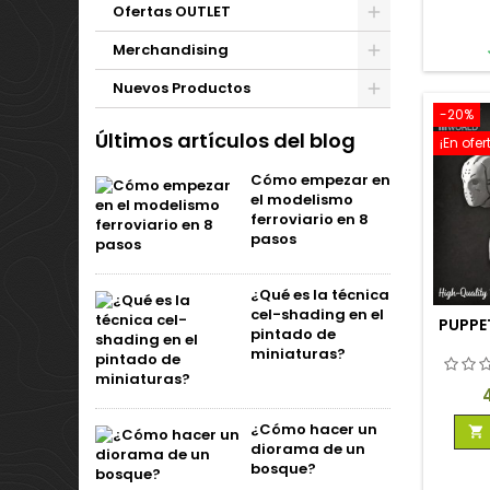
Ofertas OUTLET
Merchandising
Nuevos Productos
-20%
Últimos artículos del blog
¡En ofer
Cómo empezar en
el modelismo
ferroviario en 8
pasos
¿Qué es la técnica
cel-shading en el
PUPPE
pintado de
miniaturas?
P
¿Cómo hacer un

diorama de un
bosque?