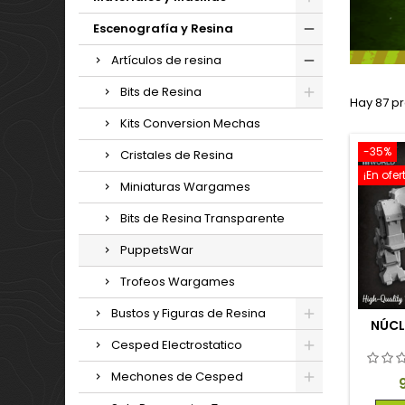
Escenografía y Resina
Artículos de resina
Bits de Resina
Hay 87 p
Kits Conversion Mechas
-35%
Cristales de Resina
¡En ofer
Miniaturas Wargames
Bits de Resina Transparente
PuppetsWar
Trofeos Wargames
Bustos y Figuras de Resina
NÚCL
Cesped Electrostatico
Mechones de Cesped
P