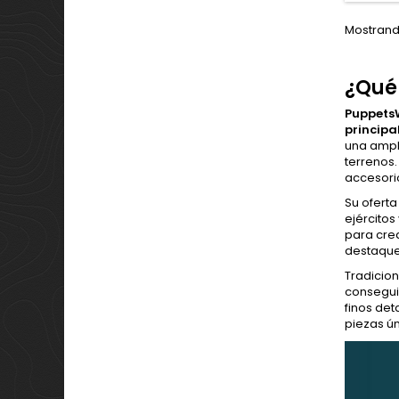
Mostrando
¿Qué
PuppetsW
principa
una ampl
terrenos
accesori
Su oferta
ejércitos
para cre
destaque
Tradicion
conseguid
finos det
piezas ún