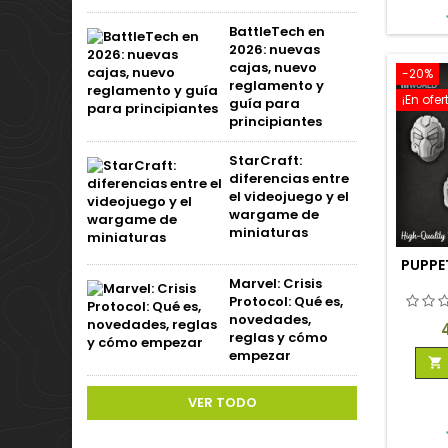
BattleTech en
2026: nuevas
cajas, nuevo
-20%
reglamento y
¡En ofer
guía para
principiantes
StarCraft:
diferencias entre
el videojuego y el
wargame de
miniaturas
PUPPE
Marvel: Crisis
Protocol: Qué es,
novedades,
P
reglas y cómo
empezar

VER TODO