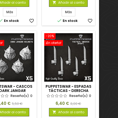
base
base
Añadir al carrito
Añadir al carrito

Más
Más


En stock
favorite_border
En stock
favorite_border
-20%
a!
¡En oferta!
TSWAR - CASCOS
PUPPETSWAR - ESPADAS
 DARK JANGAR
TÁCTICAS - DERECHA
Reseña(s):
0
Reseña(s):
0
recio
Precio
Precio
Precio
,40 €
6,40 €
5,50 €
8,00 €
base
base
Añadir al carrito
Añadir al carrito
