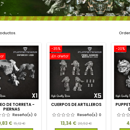
roductos.
Orden
-35%
-20%
ta!
¡En oferta!
EO DE TORRETA -
CUERPOS DE ARTILLEROS
PUPPE
PIERNAS
Reseña(s):
0
Reseña(s):
0
recio
Precio
Precio
Precio
P
9,83 €
13,34 €
4
15,12 €
20,52 €