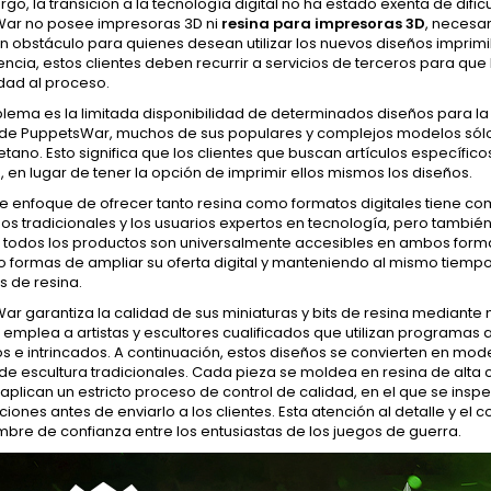
go, la transición a la tecnología digital no ha estado exenta de dificu
ar no posee impresoras 3D ni
resina para impresoras 3D
, necesar
n obstáculo para quienes desean utilizar los nuevos diseños imprim
cia, estos clientes deben recurrir a servicios de terceros para que
dad al proceso.
lema es la limitada disponibilidad de determinados diseños para la
s de PuppetsWar, muchos de sus populares y complejos modelos sólo e
etano. Esto significa que los clientes que buscan artículos específi
, en lugar de tener la opción de imprimir ellos mismos los diseños.
e enfoque de ofrecer tanto resina como formatos digitales tiene com
os tradicionales y los usuarios expertos en tecnología, pero también
o todos los productos son universalmente accesibles en ambos forma
formas de ampliar su oferta digital y manteniendo al mismo tiempo l
s de resina.
r garantiza la calidad de sus miniaturas y bits de resina mediante 
emplea a artistas y escultores cualificados que utilizan programa
s e intrincados. A continuación, estos diseños se convierten en mode
de escultura tradicionales. Cada pieza se moldea en resina de alta c
plican un estricto proceso de control de calidad, en el que se insp
iones antes de enviarlo a los clientes. Esta atención al detalle y e
bre de confianza entre los entusiastas de los juegos de guerra.