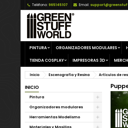
Teléfono:
965145107
Email:
support@greenstuf
A
(
C
I
add_circle_outline
((
De
No
PINTURA
ORGANIZADORES MODULARES
TIENDA COSPLAY
IMPRESORAS 3D
MERCH
Inicio
Escenografía y Resina
Artículos de re
Pupp
INICIO
Pintura
Organizadores modulares
Herramientas Modelismo
Materiales y Masillas