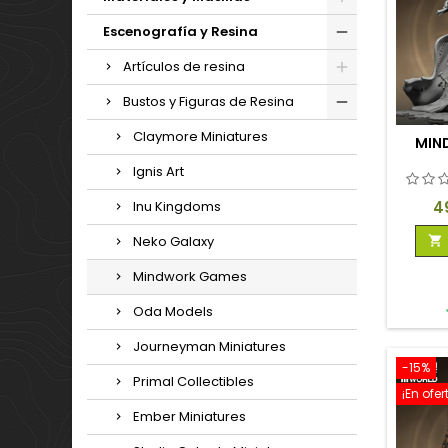
Escenografía y Resina
Artículos de resina
Bustos y Figuras de Resina
Claymore Miniatures
MIN
Ignis Art
Pr
4
Inu Kingdoms
Neko Galaxy

Mindwork Games
Oda Models
Journeyman Miniatures
-15%
Primal Collectibles
¡En ofer
Ember Miniatures