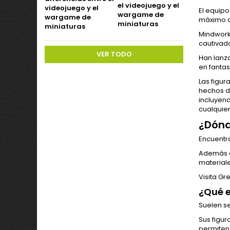
el videojuego y el
El equipo
wargame de
máximo a 
miniaturas
Mindwork
cautivado
VER TODO
Han lanz
en fantas
Las figu
hechos de
incluyen
cualquier
¿Dónd
Encuentra
Además d
materiale
Visita Gr
¿Qué e
Suelen se
Sus figur
permiten 