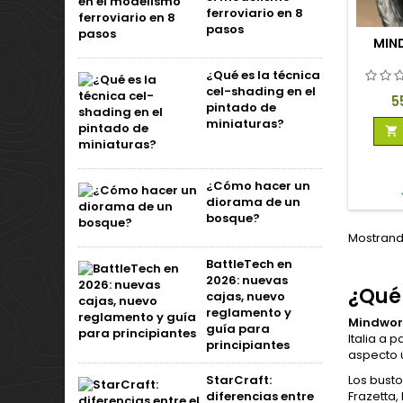
ferroviario en 8
pasos
MIN
¿Qué es la técnica
cel-shading en el
P
5
pintado de
miniaturas?

¿Cómo hacer un
diorama de un
bosque?
Mostrando
BattleTech en
2026: nuevas
¿Qué
cajas, nuevo
reglamento y
Mindwork
guía para
Italia a 
principiantes
aspecto ú
StarCraft:
Los bust
diferencias entre
Frazetta,