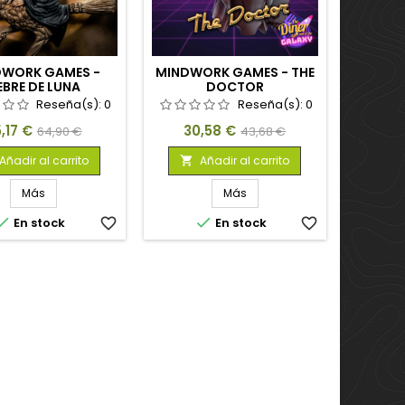
DWORK GAMES -
MINDWORK GAMES - THE
IEBRE DE LUNA
DOCTOR
Reseña(s):
0
Reseña(s):
0
ecio
Precio
Precio
Precio
,17 €
30,58 €
64,90 €
43,68 €
base
base
Añadir al carrito
Añadir al carrito

Más
Más


En stock
favorite_border
En stock
favorite_border