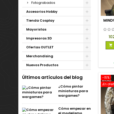
Fotograbados
Accesorios Hobby
MIND
Tienda Cosplay
Mayoristas
Pr
10
Impresoras 3D

Ofertas OUTLET
Merchandising
Nuevos Productos
Últimos artículos del blog
-15%
¡En ofer
¿Cómo pintar
miniaturas para
wargames?
Cómo empezar en
el modelismo