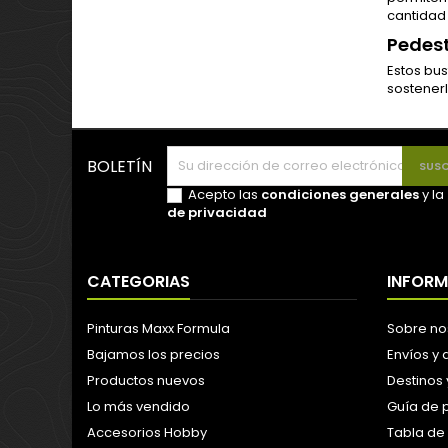
cantidad
Pedes
Estos bus
sostenerl
BOLETÍN
Acepto las
condiciones generales
y la
de privacidad
CATEGORIAS
INFOR
Pinturas Maxx Formula
Sobre no
Bajamos los precios
Envíos y
Productos nuevos
Destinos 
Lo más vendido
Guía de 
Accesorios Hobby
Tabla de