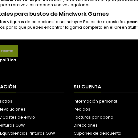
 pero rara vez los reponen una vez agotados.
tales para bustos de Mindwork Games
tos y figuras de coleccionista no incluyen Bases de exposición,
pean
os por lo que puedes encontrar la gama completa en el Green Stuff 
política
MACIÓN
SU CUENTA
sotros
Información personal
 devoluciones
Pedidos
y Costes de envio
Facturas por abono
pinturas GSW
Direcciones
 Equivalencias Pinturas GSW
Cupones de descuento