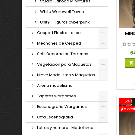
Studio Gakoda Miniatures
White Werewolf Tavern
Unit9 - Figuras cyberpunk
Cesped Electrostatico
MIN
Mechones de Cesped
Pr
6
Sets Decoracion Terrenos

Vegetacion para Maquetas
Nieve Modelismo y Maquetas
Arena modelismo
Tapetes wargames
-15%
Escenografía Wargames
¡En ofer
Otra Escenografia
Letras y numeros Modelismo