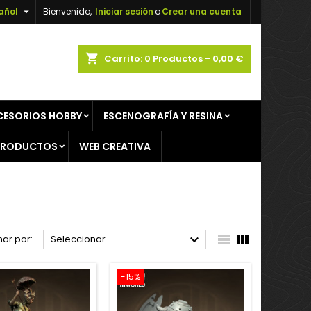

añol
Bienvenido,
Iniciar sesión
o
Crear una cuenta
×
×
×
×
shopping_cart
Carrito:
0
Productos - 0,00 €
CESORIOS HOBBY
ESCENOGRAFÍA Y RESINA
)
n
PRODUCTOS
WEB CREATIVA
s



ar por:
Seleccionar
-15%