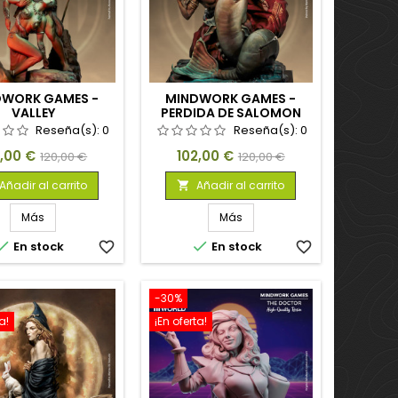
DWORK GAMES -
MINDWORK GAMES -
VALLEY
PERDIDA DE SALOMON
Reseña(s):
0
Reseña(s):
0
cio
Precio
Precio
Precio
2,00 €
102,00 €
120,00 €
120,00 €
base
base
Añadir al carrito
Añadir al carrito

Más
Más


En stock
favorite_border
En stock
favorite_border
-30%
a!
¡En oferta!