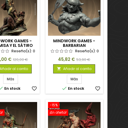
DWORK GAMES -
MINDWORK GAMES -
ISA Y EL SÁTIRO
BARBARIAN
Reseña(s):
0
Reseña(s):
0
cio
Precio
Precio
Precio
2,00 €
45,82 €
120,00 €
53,90 €
base
base
Añadir al carrito
Añadir al carrito

Más
Más


En stock
favorite_border
En stock
favorite_border
-15%
a!
¡En oferta!