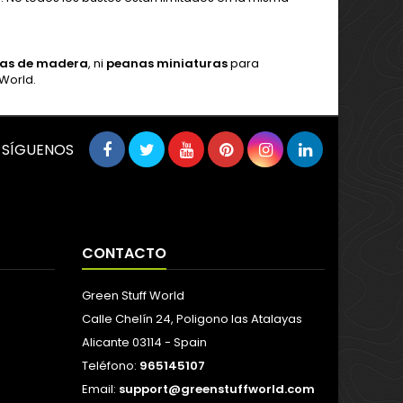
as de madera
, ni
peanas miniaturas
para
World.
SÍGUENOS
CONTACTO
Green Stuff World
Calle Chelín 24, Poligono las Atalayas
Alicante 03114 - Spain
Teléfono:
965145107
Email:
support@greenstuffworld.com