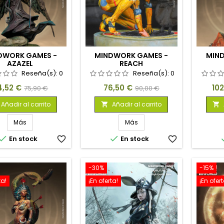
DWORK GAMES -
MINDWORK GAMES -
MIN
AZAZEL
REACH
Reseña(s):
0
Reseña(s):
0
ecio
Precio
Precio
Precio
Pre
4,52 €
76,50 €
10
75,90 €
90,00 €
base
base
Añadir al carrito
Añadir al carrito


Más
Más


En stock
favorite_border
En stock
favorite_border
-30%
-15%
ta!
¡En oferta!
¡En ofert