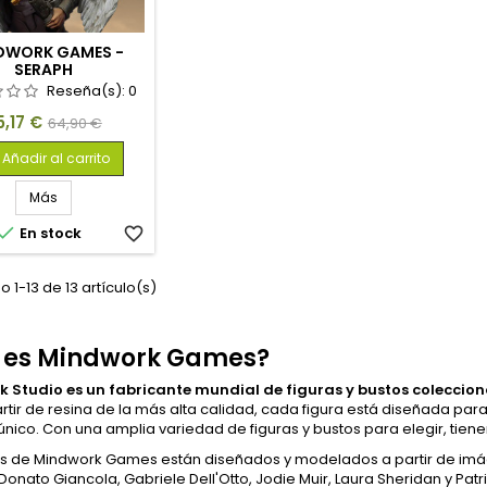
DWORK GAMES -
SERAPH
Reseña(s):
0
recio
Precio
5,17 €
64,90 €
base
Añadir al carrito
Más

En stock
favorite_border
 1-13 de 13 artículo(s)
 es Mindwork Games?
 Studio es un fabricante mundial de figuras y bustos coleccion
partir de resina de la más alta calidad, cada figura está diseñada pa
nico. Con una amplia variedad de figuras y bustos para elegir, tiene
os de Mindwork Games están diseñados y modelados a partir de im
 Donato Giancola, Gabriele Dell'Otto, Jodie Muir, Laura Sheridan y Patri