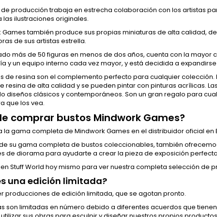
 de producción trabaja en estrecha colaboración con los artistas para
las ilustraciones originales.
 Games también produce sus propias miniaturas de alta calidad, de
ras de sus artistas estrella.
ado más de 50 figuras en menos de dos años, cuenta con la mayor c
ía y un equipo interno cada vez mayor, y está decidida a expandirse
ras de resina son el complemento perfecto para cualquier colección
 resina de alta calidad y se pueden pintar con pinturas acrílicas. La
do diseños clásicos y contemporáneos. Son un gran regalo para cua
a que los vea.
e comprar bustos Mindwork Games?
 la gama completa de Mindwork Games en el distribuidor oficial en E
e su gama completa de bustos coleccionables, también ofrecemo
s de diorama para ayudarte a crear la pieza de exposición perfecta
een Stuff World hoy mismo para ver nuestra completa selección de p
s una edición limitada?
r producciones de edición limitada, que se agotan pronto.
as son limitadas en número debido a diferentes acuerdos que tienen
utilizar sus obras para esculpir y diseñar nuestros propios producto