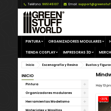
Teléfono:
965145107
Email:
support@greenstuf
A
(
C
I
add_circle_outline
((
De
No
PINTURA
ORGANIZADORES MODULARES
TIENDA COSPLAY
IMPRESORAS 3D
MERCH
Inicio
Escenografía y Resina
Bustos y Figura
Mind
INICIO
Pintura
Hay 13 pr
Organizadores modulares
-30%
Herramientas Modelismo
Materiales y Masillas