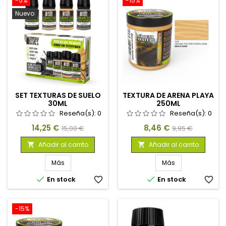
-5%
-15%
Nuevo
SET TEXTURAS DE SUELO
TEXTURA DE ARENA PLAYA
30ML
250ML
Reseña(s):
0
Reseña(s):
0
Precio
Precio
Precio
Precio
14,25 €
8,46 €
15,00 €
9,95 €
base
base
Añadir al carrito
Añadir al carrito


Más
Más


En stock
favorite_border
En stock
favorite_border
-15%