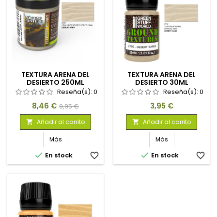
TEXTURA ARENA DEL
TEXTURA ARENA DEL
DESIERTO 250ML
DESIERTO 30ML
Reseña(s):
0
Reseña(s):
0
Precio
Precio
Precio
8,46 €
3,95 €
9,95 €
base
Añadir al carrito
Añadir al carrito


Más
Más


En stock
favorite_border
En stock
favorite_border