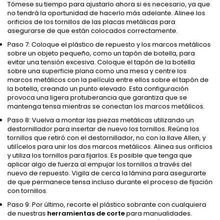
Tómese su tiempo para ajustarlo ahora si es necesario, ya que
no tendrá la oportunidad de hacerlo más adelante. Alinee los
orificios de los tornillos de las placas metálicas para
asegurarse de que están colocados correctamente.
Paso 7: Coloque el plástico de repuesto y los marcos metálicos
sobre un objeto pequeño, como un tapón de botella, para
evitar una tensión excesiva. Coloque el tapón de la botella
sobre una superficie plana como una mesa y centre los
marcos metálicos con la película entre ellos sobre el tapón de
la botella, creando un punto elevado. Esta configuración
provoca una ligera protuberancia que garantiza que se
mantenga tensa mientras se conectan los marcos metálicos.
Paso 8: Vuelva a montar las piezas metálicas utilizando un
destornillador para insertar de nuevo los tornillos. Reúna los
tornillos que retiró con el destornillador, no con la llave Allen, y
utilícelos para unir los dos marcos metálicos. Alinea sus orificios
y utiliza los tornillos para fijarlos. Es posible que tenga que
aplicar algo de fuerza al empujar los tornillos a través del
nuevo de repuesto. Vigila de cerca la lámina para asegurarte
de que permanece tensa incluso durante el proceso de fijación
con tornillos.
Paso 9: Por último, recorte el plástico sobrante con cualquiera
de nuestras
herramientas de corte
para manualidades.