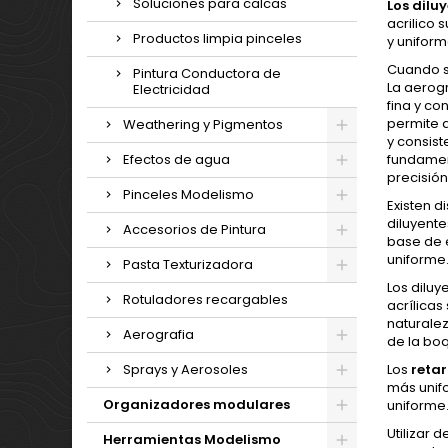
Soluciones para calcas
Los dilu
acrilico 
Productos limpia pinceles
y uniform
Cuando s
Pintura Conductora de
La aerogr
Electricidad
fina y co
permite 
Weathering y Pigmentos
y consiste
fundamen
Efectos de agua
precisión
Pinceles Modelismo
Existen d
diluyente
Accesorios de Pintura
base de e
uniforme
Pasta Texturizadora
Los diluy
Rotuladores recargables
acrílicas
naturale
Aerografia
de la boq
Los
reta
Sprays y Aerosoles
más unifo
Organizadores modulares
uniforme
Utilizar
Herramientas Modelismo