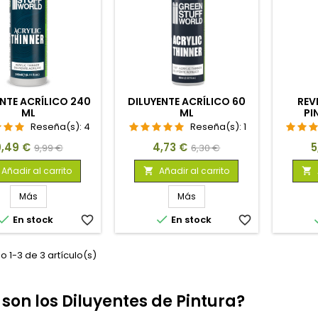
ENTE ACRÍLICO 240
DILUYENTE ACRÍLICO 60
REV
ML
ML
PI
Reseña(s):
4
Reseña(s):
1
recio
Precio
Precio
Precio
P
9,49 €
4,73 €
5
9,99 €
6,30 €
base
base
Añadir al carrito
Añadir al carrito


Más
Más


En stock
favorite_border
En stock
favorite_border
 1-3 de 3 artículo(s)
son los Diluyentes de Pintura?