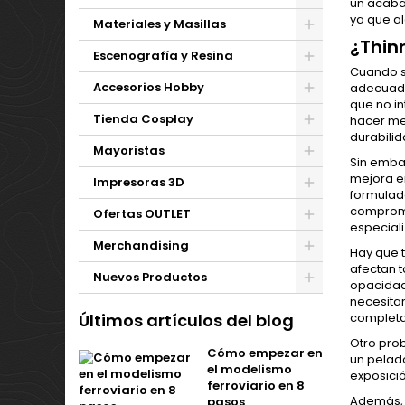
un acabad
ya que al
Materiales y Masillas
¿Thin
Escenografía y Resina
Cuando s
Accesorios Hobby
adecuada
que no in
Tienda Cosplay
hacer mez
durabilid
Mayoristas
Sin emba
mejora en
Impresoras 3D
formulad
comprome
Ofertas OUTLET
especial
Merchandising
Hay que 
afectan t
Nuevos Productos
opacidad
necesita
completar
Últimos artículos del blog
Otro pro
Cómo empezar en
un pelad
el modelismo
exposici
ferroviario en 8
Además, 
pasos