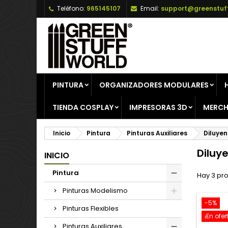
Teléfono:
965145107
Email:
support@greenstuf
A
(
C
I
add_circle_outline
((
De
No
PINTURA
ORGANIZADORES MODULARES
TIENDA COSPLAY
IMPRESORAS 3D
MERCH
Inicio
Pintura
Pinturas Auxiliares
Diluyen
Diluy
INICIO
Pintura
Hay 3 pr
Pinturas Modelismo
-5%
Pinturas Flexibles
¡En ofer
Pinturas Auxiliares