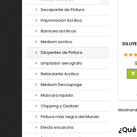
Decapante de Pintura
Imprimación Acrílica
Barnices acrílicos
Medium acrilico
DILUY
Diluyentes de Pintura
P
Limpiador aerografo
Retardante Acrilico

Medium Decoupage
Mascara liquida
Chipping y Oxidizer
Mostrando
Pintura más negra del Mundo
Efecto escarcha
¿Qué 