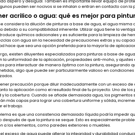
o áspero y desigual. También es importante llevar equipo de protecc
gunos pueden ser nocivos si se inhalan o entran en contacto con la p
ner acrilico o agua: qué es mejor para pint
e considera la dilución de pinturas a base de agua, el agua misma
 debido a su compatibilidad inherente. Utilizar agua tiene la vent
troduce químicos adicionales y es suficiente para la limpieza de he
clas con agua sin la necesidad de precauciones extras y su capacid
ad hace que sea una opción preferida para la mayoría de aplicacion
rgo, existen diluyentes especializados para pinturas a base de agu
 la uniformidad de la aplicación, propiedades anti-moho, y ajustes 
os para interactuar de manera óptima con la pintura, asegurando qu
tidas, algo que puede ser particularmente valioso en condiciones
izados.
tener precaución porque diluir inadecuadamente con un exceso de 
anto la aplicación como el resultado final de tu proyecto. Uno de lo
 y la cobertura. Cuando se añade demasiada agua, los pigmentos se
rán más capas para lograr una cobertura uniforme y sólida, increme
 el trabajo.
blema es que una consistencia demasiado líquida podría impedir que
o después de que la pintura se seque. Esto es especialmente proble
ón a los elementos, como paredes exteriores o muebles.
el exceso de agua puede alterar la integridad y durabilidad condu