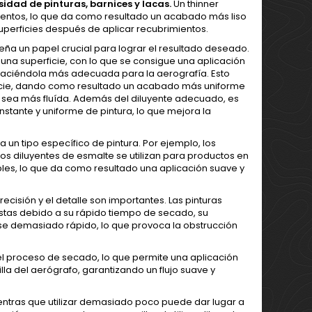
sidad de pinturas, barnices y lacas.
Un thinner
stimientos, lo que da como resultado un acabado más liso
superficies después de aplicar recubrimientos.
a un papel crucial para lograr el resultado deseado.
 una superficie, con lo que se consigue una aplicación
es, haciéndola más adecuada para la aerografía. Esto
ficie, dando como resultado un acabado más uniforme
e sea más fluída. Además del diluyente adecuado, es
nstante y uniforme de pintura, lo que mejora la
 un tipo específico de pintura. Por ejemplo, los
los diluyentes de esmalte se utilizan para productos en
bles, lo que da como resultado una aplicación suave y
ecisión y el detalle son importantes. Las pinturas
istas debido a su rápido tiempo de secado, su
se demasiado rápido, lo que provoca la obstrucción
zar el proceso de secado, lo que permite una aplicación
la del aerógrafo, garantizando un flujo suave y
entras que utilizar demasiado poco puede dar lugar a