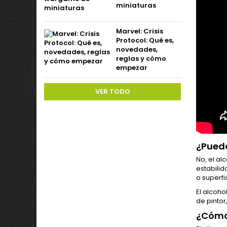
miniaturas
Marvel: Crisis
Protocol: Qué es,
novedades,
reglas y cómo
empezar
VER TODO
¿Puedo
No, el al
estabilid
o superfi
El alcoho
de pintor
¿Cómo 