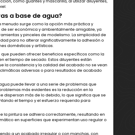
ión, como guantes y mascarilla, al utilizar diluyentes,
iel.
uras a base de agua?
 a menudo surge como la opción más práctica y
aja de ser económica y ambientalmente amigable, ya
rramientas y pinceles de modelismo. La simplicidad de
ad para no alterar significativamente la adhesión o
es domésticas y artísticas.
a que pueden ofrecer beneficios específicos como la
en el tiempo de secado. Estos diluyentes están
e la consistencia y la calidad del acabado no se vean
 climáticas adversas o para resultados de acabado
agua puede llevar a una serie de problemas que
s problemas más evidentes es la reducción en la
 dispersan más de lo debido, lo que significa que se
ntando el tiempo y el esfuerzo requerido para
 la pintura se adhiera correctamente, resultando en
mático en superficies que experimentan uso regular o
ciendo a un acabado irregular o con manchas, con