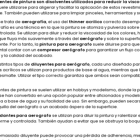
yentes de pintura son disolventes utilizados para reducir la visco
suele utilizarse para aligerar y facilitar la aplicación de estos reve
e. También pueden utilizarse para limpiar pinceles, herramientas y 
e trata de
aerografía
, el uso del
thinner acrilico
correcto desempeñ
afía es una técnica en la que la pintura se atomiza y pulveriza sobre
ntrolada. Se utilizan para diluir y reducir la viscosidad de los color
que fluya más suavemente a través del
aerógrafo
y sobre la super
nte. Por lo tanto, la
pintura para aerografo
suele diluirse para qu
tal contar con un
compresor aerógrafo
para garantizar un flujo co
 y la calidad del acabado.
istintos tipos de
diluyentes para aerógrafo
, cada uno diseñado para
s acrílicos se utilizan para productos de base al agua, mientras que 
smalte. Utilizar el tipo correcto garantiza que ambos sean compati
.
entes de pintura se suelen utilizar en hobbys y modelismo, donde la pr
 se han convertido en una opción popular entre aficionados y model
za a base de agua y su facilidad de uso. Sin embargo, pueden secar
uilla del aerógrafo o un acabado áspero de la superficie.
rdantes para aerografo
se utilizan para diluir la pintura y ralenti
rme y controlada. También ayudan a evitar que se obstruya la boquil
.
 demasiado diluyente puede provocar una pérdida de adherencia, mi