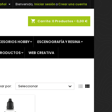

añol
Bienvenido,
Iniciar sesión
o
Crear una cuenta
×
×
×
×
shopping_cart
Carrito:
0
Productos - 0,00 €
CESORIOS HOBBY
ESCENOGRAFÍA Y RESINA
)
n
PRODUCTOS
WEB CREATIVA
s



ar por:
Seleccionar