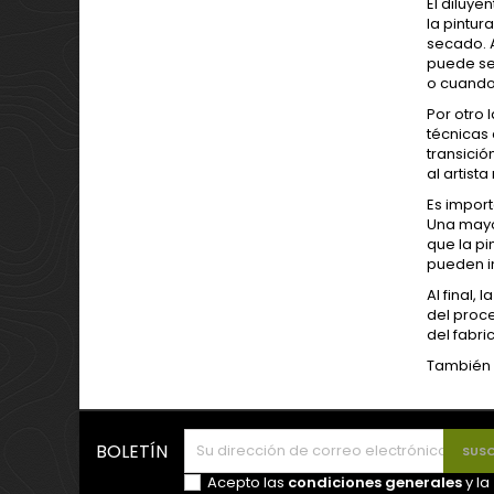
El diluy
la pintur
secado. 
puede se
o cuando
Por otro 
técnicas
transici
al artist
Es import
Una mayo
que la pi
pueden in
Al final,
del proce
del fabri
También 
BOLETÍN
Acepto las
condiciones generales
y la