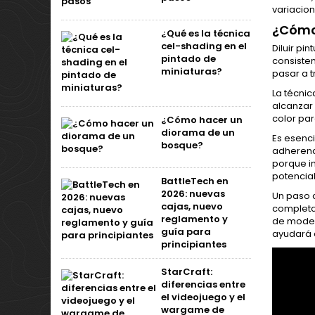
variacion
¿Cómo 
¿Qué es la técnica
cel-shading en el
Diluir pi
pintado de
consisten
miniaturas?
pasar a 
La técnic
alcanzar 
color pa
¿Cómo hacer un
diorama de un
Es esenc
bosque?
adherenc
porque i
potencia
BattleTech en
2026: nuevas
Un paso c
cajas, nuevo
completam
reglamento y
de model
guía para
ayudará a
principiantes
StarCraft:
diferencias entre
el videojuego y el
wargame de