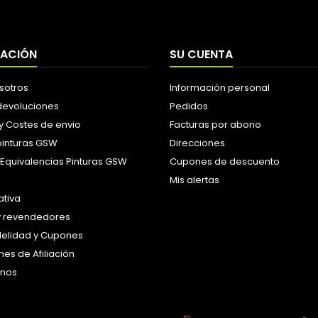
MACIÓN
SU CUENTA
sotros
Información personal
 devoluciones
Pedidos
y Costes de envio
Facturas por abono
pinturas GSW
Direcciones
 Equivalencias Pinturas GSW
Cupones de descuento
Mis alertas
tiva
y revendedores
idelidad y Cupones
es de Afiliación
anos