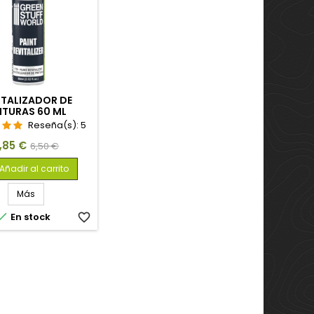
ITALIZADOR DE
NTURAS 60 ML
Reseña(s):
5
recio
Precio
,85 €
6,50 €
base
Añadir al carrito
Más

En stock
favorite_border