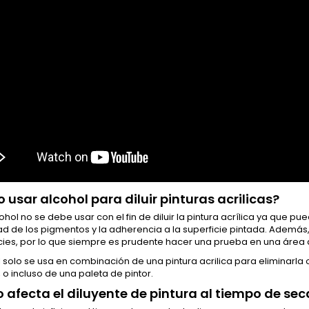
 usar alcohol para diluir pinturas acrilicas?
cohol no se debe usar con el fin de diluir la pintura acrílica ya que pu
ad de los pigmentos y la adherencia a la superficie pintada. Además
cies, por lo que siempre es prudente hacer una prueba en una área d
l solo se usa en combinación de una pintura acrilica para eliminarla 
, o incluso de una paleta de pintor.
afecta el diluyente de pintura al tiempo de se