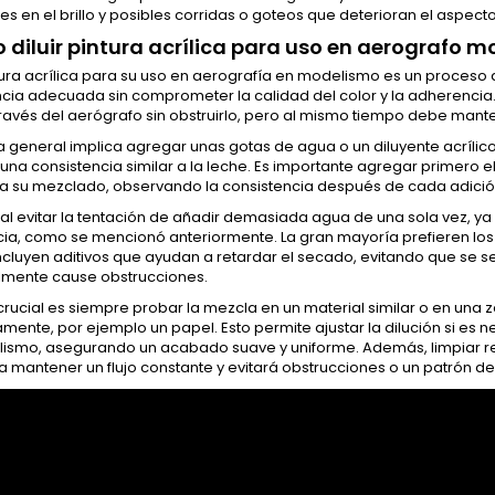
es en el brillo y posibles corridas o goteos que deterioran el aspecto
diluir pintura acrílica para uso en aerografo 
ntura acrílica para su uso en aerografía en modelismo es un proceso
cia adecuada sin comprometer la calidad del color y la adherencia.
través del aerógrafo sin obstruirlo, pero al mismo tiempo debe man
a general implica agregar unas gotas de agua o un diluyente acrílic
una consistencia similar a la leche. Es importante agregar primero e
ra su mezclado, observando la consistencia después de cada adici
ial evitar la tentación de añadir demasiada agua de una sola vez, 
ia, como se mencionó anteriormente. La gran mayoría prefieren los 
ncluyen aditivos que ayudan a retardar el secado, evitando que se 
lmente cause obstrucciones.
rucial es siempre probar la mezcla en un material similar o en una z
ente, por ejemplo un papel. Esto permite ajustar la dilución si es 
ismo, asegurando un acabado suave y uniforme. Además, limpiar reg
 mantener un flujo constante y evitará obstrucciones o un patrón de 