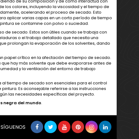
endiendo de su composición y de cómo interactúa con
de los colores, incluyendo la viscosidad y el tiempo de
idamente, acelerando el proceso de secado. Esto
ra aplicar varias capas en un corto período de tiempo
pintura se contamine con polvo o suciedad.
eso de secado. Estos son útiles cuando se trabaja con
laduras o el trabajo detallado que necesita una
 que prolongan la evaporación de los solventes, dando
n papel crítico en la afectación del tiempo de secado.
a que hay más solvente que debe evaporarse antes de
umedad y la ventilación del entorno de trabajo
ta al tiempo de secado son esenciales para el control
pintura. Es aconsejable referirse a las instrucciones
egún las necesidades específicas del proyecto.
s negra del mundo
.
SÍGUENOS