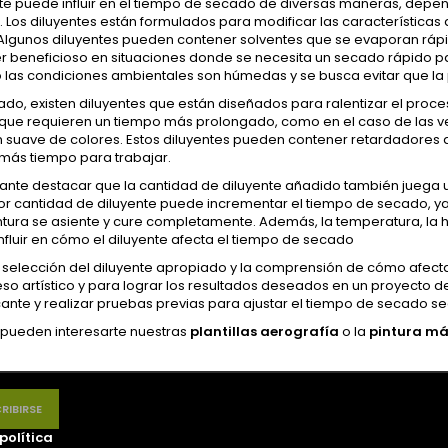
ente puede influir en el tiempo de secado de diversas maneras, dep
a. Los diluyentes están formulados para modificar las características 
Algunos diluyentes pueden contener solventes que se evaporan ráp
r beneficioso en situaciones donde se necesita un secado rápido pa
 las condiciones ambientales son húmedas y se busca evitar que la 
lado, existen diluyentes que están diseñados para ralentizar el proc
 que requieren un tiempo más prolongado, como en el caso de las ve
ón suave de colores. Estos diluyentes pueden contener retardadores
a más tiempo para trabajar.
ante destacar que la cantidad de diluyente añadido también juega u
r cantidad de diluyente puede incrementar el tiempo de secado, y
ntura se asiente y cure completamente. Además, la temperatura, la h
fluir en cómo el diluyente afecta el tiempo de secado
 la selección del diluyente apropiado y la comprensión de cómo afec
so artístico y para lograr los resultados deseados en un proyecto de 
cante y realizar pruebas previas para ajustar el tiempo de secado s
pueden interesarte nuestras
plantillas aerografía
o la
pintura má
política