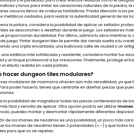
 lavados y el punteado, para crear efectos realistas como el desgast
 matices y tonos para imitar las variaciones naturales de la piedra,
ares oscuros llenos de criaturas fantásticas. Presta atención a lo
 metálicos oxidados, para realzar la autenticidad general de las b
eca la pintura, considera la posibilidad de aplicar un sellador prote
iles se desconchen o destiñan durante el juego. Los selladores mat
e proporcionan durabilidad. Por último, admira tu obra mientras lo 
de juego. Pintar dungeon tiles te permite dar rienda suelta a tu creat
ando una cripta encantada, una bulliciosa calle de ciudad o un anti
 una estética más sofisticada y resistente, considera montar tus es
ad y un toque profesional a tus creaciones. Finalmente, protege el tr
el efecto realista en cada partida.
 hacer dungeon tiles modulares?
osas modulares de mazmorra ofrecen aún más versatilidad, ya que te
Para poder hacerlo, tienes que centrarte en diseñar piezas que pue
aciones.
a la posibilidad de magnetizar todas las piezas contenedoras de b
más fácil y sencilla de aplicar. Otra opción podría ser utilizar
imanes
modo, puedes montar y desmontar rápidamente diferentes disposici
ión de los imanes de neodimio es una posibilidad, un poco más cara
ue los imanes de neodimio tienen 2 polaridades (+,-) y que todos l
des para que no se repelan.