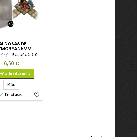
ALDOSAS DE
ZMORRA 25MM
Reseña(s):
0
Precio
6,50 €
Añadir al carrito
Más

En stock
favorite_border