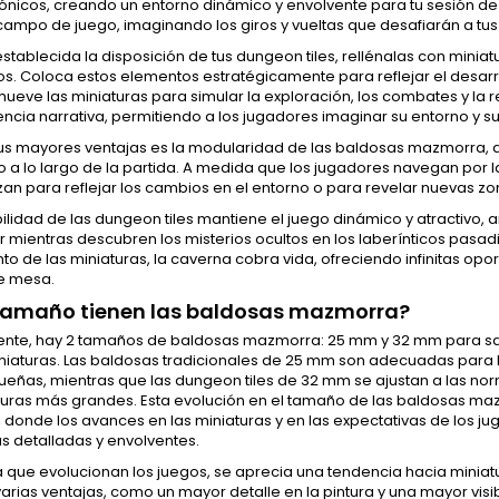
ónicos, creando un entorno dinámico y envolvente para tu sesión de 
campo de juego, imaginando los giros y vueltas que desafiarán a tus
stablecida la disposición de tus dungeon tiles, rellénalas con mini
os. Coloca estos elementos estratégicamente para reflejar el desar
mueve las miniaturas para simular la exploración, los combates y la 
encia narrativa, permitiendo a los jugadores imaginar su entorno y s
us mayores ventajas es la modularidad de las baldosas mazmorra, q
 a lo largo de la partida. A medida que los jugadores navegan por 
an para reflejar los cambios en el entorno o para revelar nuevas z
ibilidad de las dungeon tiles mantiene el juego dinámico y atractivo,
 mientras descubren los misterios ocultos en los laberínticos pasa
o de las miniaturas, la caverna cobra vida, ofreciendo infinitas o
e mesa.
tamaño tienen las baldosas mazmorra?
nte, hay 2 tamaños de baldosas mazmorra: 25 mm y 32 mm para satis
iniaturas. Las baldosas tradicionales de 25 mm son adecuadas para 
eñas, mientras que las dungeon tiles de 32 mm se ajustan a las no
turas más grandes. Esta evolución en el tamaño de las baldosas ma
 donde los avances en las miniaturas y en las expectativas de los 
s detalladas y envolventes.
 que evolucionan los juegos, se aprecia una tendencia hacia minia
arias ventajas, como un mayor detalle en la pintura y una mayor visi