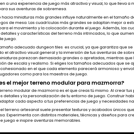
en a una experiencia de juego más atractiva y visual, lo que lleva 
ara sus aventuras de sobremesa.
 hacia miniaturas más grandes influye naturalmente en el tamaño de
uegos de mesa. Las cuadrículas más grandes se adaptan mejor a es
para el movimiento y la colocación durante el juego. Además, las
detalles y características del terreno más intrincados, lo que aumen
de juego.
 tamaño adecuado dungeon tiles es crucial, ya que garantiza que se a
o el atractivo visual general y la inmersión de tus aventuras de s
miniaturas parezcan demasiado grandes o apretadas, mientras que
ión de escala y realismo. Si eliges los tamaños adecuados que se aj
 cohesionado en el que cada elemento parecerá armonioso y envolv
 jugadores como para los maestros de juego.
es el mejor terreno modular para mazmorra?
terreno modular de mazmorra es el que creas tú mismo. Al crear tus p
os detalles y la personalización de tu entorno de juego. Construir h
adaptar cada aspecto a tus preferencias de juego y necesidades nar
el terreno artesanal suele presentar texturas y acabados únicos qu
. Experimenta con distintos materiales, técnicas y diseños para cr
 de juego e inspire aventuras memorables.