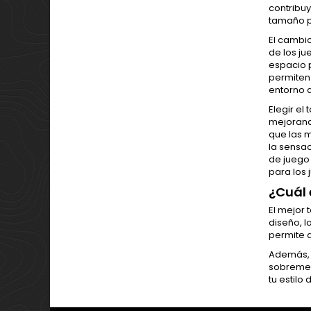
contribuy
tamaño p
El cambio
de los j
espacio 
permiten 
entorno 
Elegir el
mejorand
que las 
la sensac
de juego
para los
¿Cuál 
El mejor 
diseño, l
permite 
Además, 
sobremesa
tu estilo