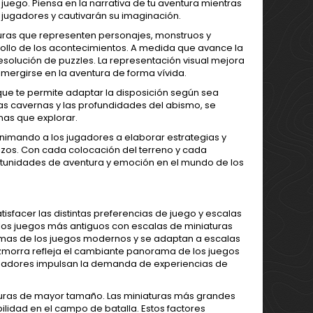
juego. Piensa en la narrativa de tu aventura mientras
 jugadores y cautivarán su imaginación.
aturas que representen personajes, monstruos y
rollo de los acontecimientos. A medida que avance la
resolución de puzzles. La representación visual mejora
umergirse en la aventura de forma vívida.
ue te permite adaptar la disposición según sea
las cavernas y las profundidades del abismo, se
onas que explorar.
 animando a los jugadores a elaborar estrategias y
dizos. Con cada colocación del terreno y cada
portunidades de aventura y emoción en el mundo de los
facer las distintas preferencias de juego y escalas
los juegos más antiguos con escalas de miniaturas
rmas de los juegos modernos y se adaptan a escalas
zmorra refleja el cambiante panorama de los juegos
jugadores impulsan la demanda de experiencias de
turas de mayor tamaño. Las miniaturas más grandes
bilidad en el campo de batalla. Estos factores