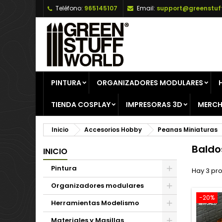
Teléfono:
965145107
Email:
support@greenstuf
A
(
C
I
add_circle_outline
((
De
No
PINTURA
ORGANIZADORES MODULARES
TIENDA COSPLAY
IMPRESORAS 3D
MERCH
Inicio
Accesorios Hobby
Peanas Miniaturas
Baldo
INICIO
Pintura
Hay 3 pr
Organizadores modulares
-20%
Herramientas Modelismo
Materiales y Masillas