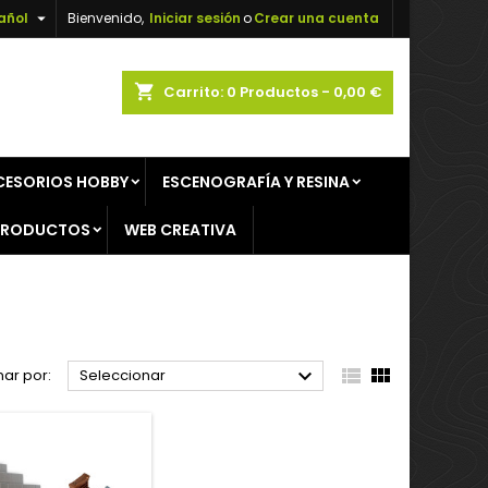

añol
Bienvenido,
Iniciar sesión
o
Crear una cuenta
×
×
×
×
shopping_cart
Carrito:
0
Productos - 0,00 €
CESORIOS HOBBY
ESCENOGRAFÍA Y RESINA
)
n
PRODUCTOS
WEB CREATIVA
s



ar por:
Seleccionar