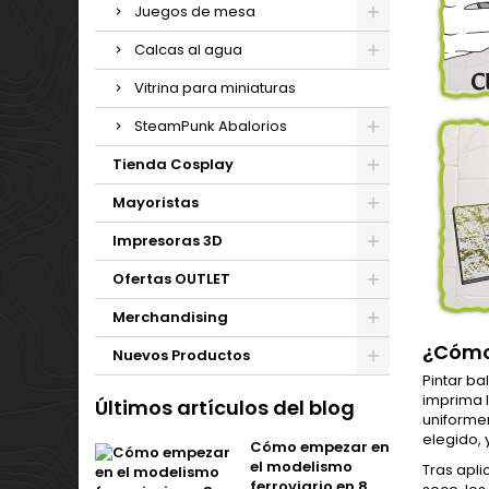
Juegos de mesa
Calcas al agua
Vitrina para miniaturas
SteamPunk Abalorios
Tienda Cosplay
Mayoristas
Impresoras 3D
Ofertas OUTLET
Merchandising
¿Cómo 
Nuevos Productos
Pintar b
imprima 
Últimos artículos del blog
uniforme
elegido,
Cómo empezar en
el modelismo
Tras apli
ferroviario en 8