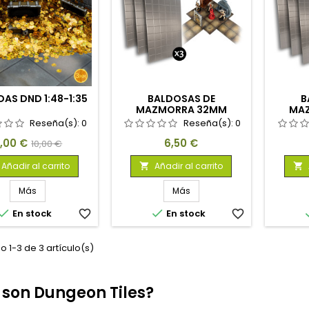
AS DND 1:48-1:35
BALDOSAS DE
B
MAZMORRA 32MM
MA
Reseña(s):
0
Reseña(s):
0
recio
Precio
Precio
,00 €
6,50 €
10,00 €
base
Añadir al carrito
Añadir al carrito


Más
Más


En stock
favorite_border
En stock
favorite_border
 1-3 de 3 artículo(s)
 son Dungeon Tiles?