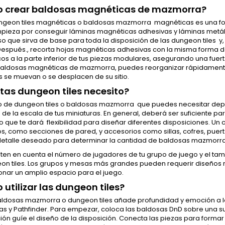
 crear baldosas magnéticas de mazmorra?
ngeon tiles magnéticas o baldosas mazmorra magnéticas es una fo
mpieza por conseguir láminas magnéticas adhesivas y láminas metál
iso que sirva de base para toda la disposición de las dungeon tiles y
 Después., recorta hojas magnéticas adhesivas con la misma forma 
s a la parte inferior de tus piezas modulares, asegurando una fuerte u
baldosas magnéticas de mazmorra, puedes reorganizar rápidamente 
s se muevan o se desplacen de su sitio.
as dungeon tiles necesito?
o de dungeon tiles o baldosas mazmorra que puedes necesitar depe
de la escala de tus miniaturas. En general, deberá ser suficiente p
 lo que te dará flexibilidad para diseñar diferentes disposiciones. Un
, como secciones de pared, y accesorios como sillas, cofres, puert
 detalle deseado para determinar la cantidad de baldosas mazmor
ten en cuenta el número de jugadores de tu grupo de juego y el tam
on tiles. Los grupos y mesas más grandes pueden requerir diseños
onar un amplio espacio para el juego.
utilizar las dungeon tiles?
 baldosas mazmorra o dungeon tiles añade profundidad y emoción a 
s y Pathfinder. Para empezar, coloca las baldosas DnD sobre una su
ón guíe el diseño de la disposición. Conecta las piezas para formar 