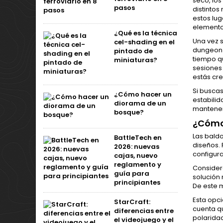
seco, los
pasos
distintos
estos lug
elementos
¿Qué es la técnica
Una vez s
cel-shading en el
dungeon t
pintado de
tiempo qu
miniaturas?
sesiones 
estás cre
Si buscas
¿Cómo hacer un
estabilid
diorama de un
mantener 
bosque?
¿Cómo
Las bald
BattleTech en
diseños. 
2026: nuevas
configur
cajas, nuevo
reglamento y
Consider
guía para
solución 
principiantes
De este 
Esta opc
StarCraft:
cuenta q
diferencias entre
polarida
el videojuego y el