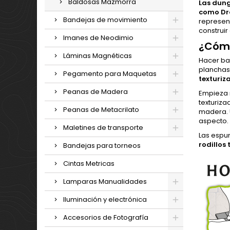
Baldosas Mazmorra
Las dung
como Dra
Bandejas de movimiento
represent
construir
Imanes de Neodimio
¿Cómo
Láminas Magnéticas
Hacer ba
planchas
Pegamento para Maquetas
texturiz
Peanas de Madera
Empieza 
texturiza
Peanas de Metacrilato
madera. U
aspecto.
Maletines de transporte
Las espu
rodillos
Bandejas para torneos
Cintas Metricas
Lamparas Manualidades
Iluminación y electrónica
Accesorios de Fotografía