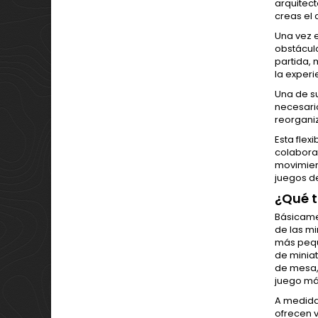
arquitect
creas el 
Una vez e
obstácul
partida, 
la experi
Una de s
necesario
reorganiz
Esta flex
colaborar
movimient
juegos d
¿Qué 
Básicame
de las m
más pequ
de minia
de mesa,
juego má
A medida
ofrecen v