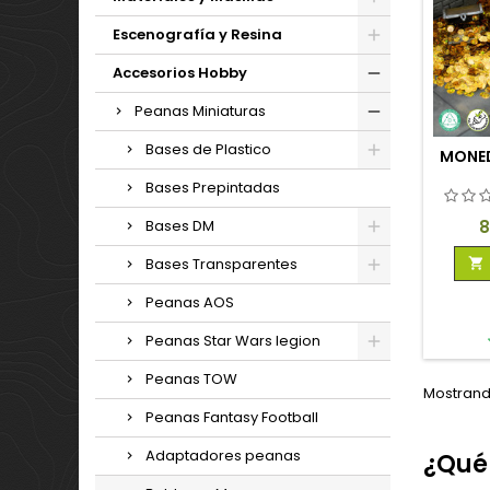
Escenografía y Resina
Accesorios Hobby
Peanas Miniaturas
Bases de Plastico
MONED
Bases Prepintadas
P
8
Bases DM
Bases Transparentes

Peanas AOS
Peanas Star Wars legion
Peanas TOW
Mostrando
Peanas Fantasy Football
Adaptadores peanas
¿Qué