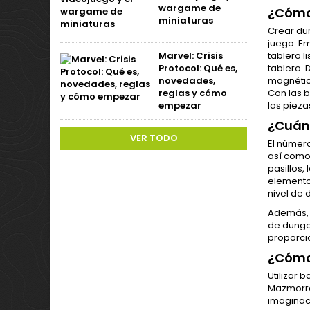
wargame de
¿Cómo
miniaturas
Crear du
juego. E
tablero l
Marvel: Crisis
tablero.
Protocol: Qué es,
magnético
novedades,
Con las 
reglas y cómo
las pieza
empezar
¿Cuánt
VER TODO
El númer
así como 
pasillos,
elementos
nivel de
Además, 
de dunge
proporci
¿Cómo 
Utilizar
Mazmorra
imaginaci