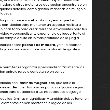
e, el envejecimiento y la textura. Experimenta con
 la madera u otros materiales que suelen encontrarse en
s pequeños detalles, como grietas, manchas de musgo o
aldosas.
ctor para conservar el acabado y evitar que las
e son ideales para mantener un aspecto realista al
colocas todo para crear terrenos envolventes para tus
ividad y personalizar tu experiencia de juego, tanto si
guo templo oculto en lo más profundo de la jungla.
cenarios sobre
peanas de madera
, ya que aportan
abajo con un barniz mate para evitar el desgaste y
 permiten reorganizar y personalizar fácilmente los
dan entrelazarse o conectarse en varias
aldosas con
láminas magnéticas
, que sería la
 de neodimio
en los bordes para una fijación segura.
ones para adaptarlas a tus necesidades de juego.
 que las láminas magnéticas, y también debes tener en
os elementos deben mantener la lógica de las