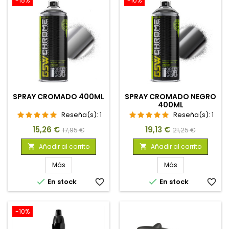
-15%
-10%
SPRAY CROMADO 400ML
SPRAY CROMADO NEGRO
400ML
Reseña(s):
1
Reseña(s):
1
Precio
Precio
Precio
Precio
15,26 €
19,13 €
17,95 €
21,25 €
base
base
Añadir al carrito
Añadir al carrito


Más
Más


En stock
favorite_border
En stock
favorite_border
-10%