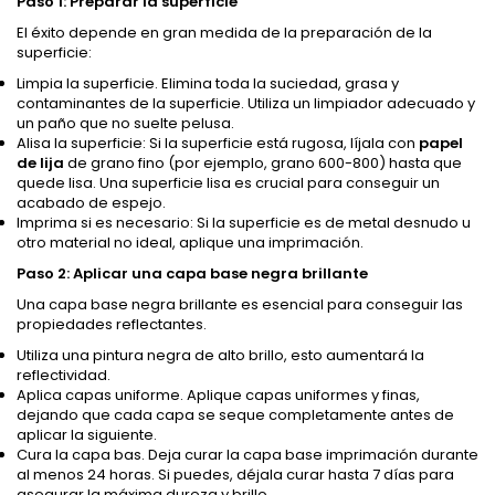
Paso 1: Preparar la superficie
El éxito depende en gran medida de la preparación de la
superficie:
Limpia la superficie. Elimina toda la suciedad, grasa y
contaminantes de la superficie. Utiliza un limpiador adecuado y
un paño que no suelte pelusa.
Alisa la superficie: Si la superficie está rugosa, líjala con
papel
de lija
de grano fino (por ejemplo, grano 600-800) hasta que
quede lisa. Una superficie lisa es crucial para conseguir un
acabado de espejo.
Imprima si es necesario: Si la superficie es de metal desnudo u
otro material no ideal, aplique una imprimación.
Paso 2: Aplicar una capa base negra brillante
Una capa base negra brillante es esencial para conseguir las
propiedades reflectantes.
Utiliza una pintura negra de alto brillo, esto aumentará la
reflectividad.
Aplica capas uniforme. Aplique capas uniformes y finas,
dejando que cada capa se seque completamente antes de
aplicar la siguiente.
Cura la capa bas. Deja curar la capa base imprimación durante
al menos 24 horas. Si puedes, déjala curar hasta 7 días para
asegurar la máxima dureza y brillo.