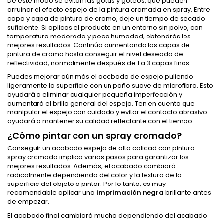
De este modo se evitan las gotas y goteos, que pueden
arruinar el efecto espejo de la pintura cromada en spray. Entre
capa y capa de pintura de cromo, deje un tiempo de secado
suficiente. Si aplicas el producto en un entorno sin polvo, con
temperatura moderada y poca humedad, obtendrás los
mejores resultados. Continúa aumentando las capas de
pintura de cromo hasta conseguir el nivel deseado de
reflectividad, normalmente después de 1 a 3 capas finas.
Puedes mejorar aún más el acabado de espejo puliendo
ligeramente la superficie con un paño suave de microfibra. Esto
ayudará a eliminar cualquier pequeña imperfección y
aumentará el brillo general del espejo. Ten en cuenta que
manipular el espejo con cuidado y evitar el contacto abrasivo
ayudará a mantener su calidad reflectante con el tiempo.
¿Cómo pintar con un spray cromado?
Conseguir un acabado espejo de alta calidad con pintura
spray cromado implica varios pasos para garantizar los
mejores resultados. Además, el acabado cambiará
radicalmente dependiendo del color y la textura de la
superficie del objeto a pintar. Por lo tanto, es muy
recomendable aplicar una
imprimación negra
brillante antes
de empezar.
El acabado final cambiará mucho dependiendo del acabado