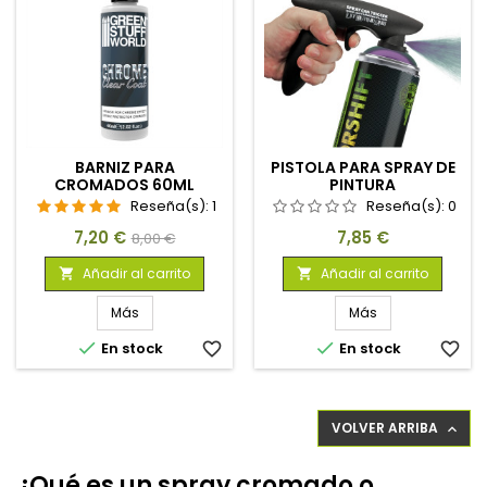
BARNIZ PARA
PISTOLA PARA SPRAY DE
CROMADOS 60ML
PINTURA
Reseña(s):
1
Reseña(s):
0
Precio
Precio
Precio
7,20 €
7,85 €
8,00 €
base
Añadir al carrito
Añadir al carrito


Más
Más


En stock
favorite_border
En stock
favorite_border
VOLVER ARRIBA

¿Qué es un spray cromado o