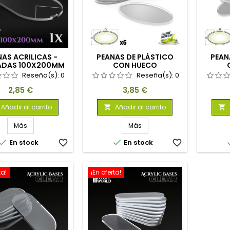
NAS ACRILICAS -
PEANAS DE PLÁSTICO
PEAN
ADAS 100X200MM
CON HUECO
(LEGION)
TRANSPARENTE -
TR
Reseña(s):
0
Reseña(s):
0
OVALADAS 75X42MM
OVAL
Precio
Precio
2,85 €
3,85 €
Añadir al carrito
Añadir al carrito


Más
Más


En stock
favorite_border
En stock
favorite_border
ta!
¡En oferta!