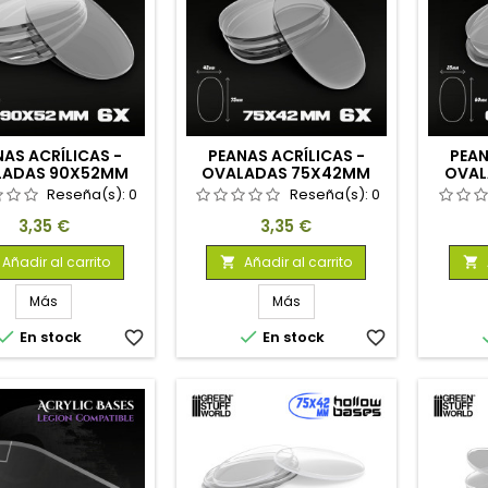
NAS ACRÍLICAS -
PEANAS ACRÍLICAS -
PEAN
LADAS 90X52MM
OVALADAS 75X42MM
OVAL
ANSPARENTES
TRANSPARENTES
TR
Reseña(s):
0
Reseña(s):
0
Precio
Precio
3,35 €
3,35 €
Añadir al carrito
Añadir al carrito


Más
Más


En stock
favorite_border
En stock
favorite_border