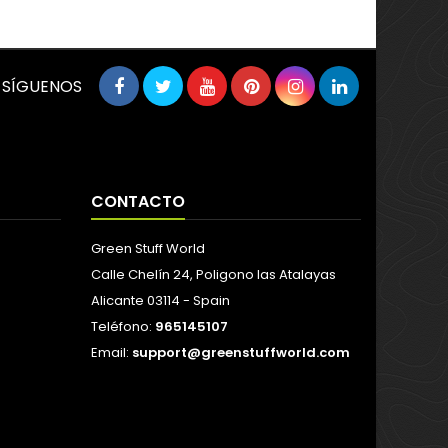
SÍGUENOS
CONTACTO
Green Stuff World
Calle Chelín 24, Poligono las Atalayas
Alicante 03114 - Spain
Teléfono:
965145107
Email:
support@greenstuffworld.com