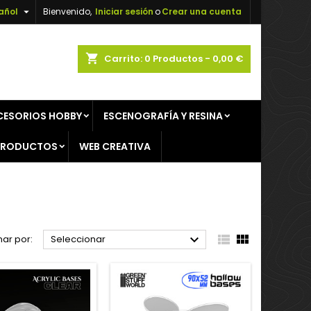

añol
Bienvenido,
Iniciar sesión
o
Crear una cuenta
×
×
×
×
shopping_cart
Carrito:
0
Productos - 0,00 €
CESORIOS HOBBY
ESCENOGRAFÍA Y RESINA
)
n
PRODUCTOS
WEB CREATIVA
s



ar por:
Seleccionar