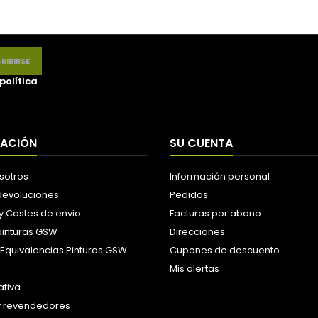
política
MACIÓN
SU CUENTA
sotros
Información personal
 devoluciones
Pedidos
y Costes de envio
Facturas por abono
pinturas GSW
Direcciones
 Equivalencias Pinturas GSW
Cupones de descuento
Mis alertas
tiva
y revendedores