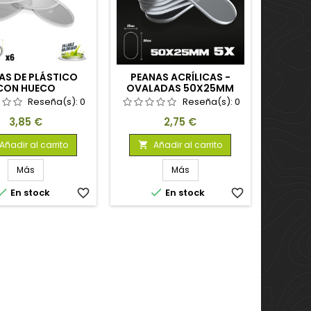
AS DE PLÁSTICO
PEANAS ACRÍLICAS -
CON HUECO
OVALADAS 50X25MM
ANSPARENTE -
TRANSPARENTES
Reseña(s):
0
Reseña(s):
0
ADAS 60X35MM
Precio
Precio
3,85 €
2,75 €
Añadir al carrito
Añadir al carrito

Más
Más


En stock
favorite_border
En stock
favorite_border