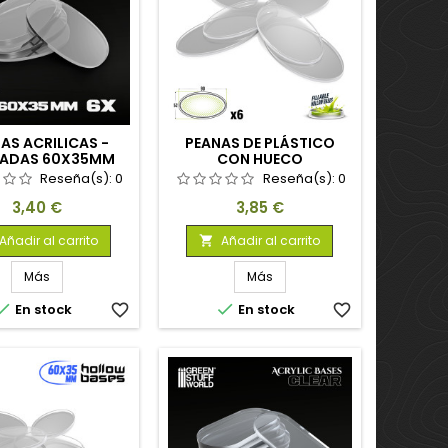
AS ACRILICAS -
PEANAS DE PLÁSTICO
ADAS 60X35MM
CON HUECO
ANSPARENTES
TRANSPARENTE -
Reseña(s):
0
Reseña(s):
0
OVALADAS 90X52MM
Precio
Precio
3,40 €
3,85 €
Añadir al carrito
Añadir al carrito

Más
Más


En stock
favorite_border
En stock
favorite_border