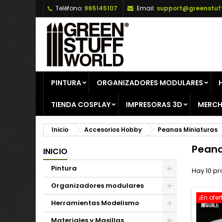
Teléfono:
965145107
Email:
support@greenstuf
A
(
C
I
add_circle_outline
((
De
No
PINTURA
ORGANIZADORES MODULARES
TIENDA COSPLAY
IMPRESORAS 3D
MERCH
Inicio
Accesorios Hobby
Peanas Miniaturas
Peana
INICIO
Pintura
Hay 10 pr
Organizadores modulares
¡En ofer
Herramientas Modelismo
Materiales y Masillas