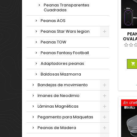
Peanas Transparentes
Cuadradas
Peanas AOS
Peanas Star Wars legion
PEA
OVAL
Peanas TOW
Peanas Fantasy Football
Adaptadores peanas

Baldosas Mazmorra
Bandejas de movimiento
Imanes de Neodimio
¡En ofer
Láminas Magnéticas
Pegamento para Maquetas
Peanas de Madera