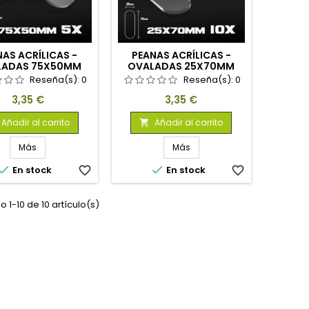
NAS ACRÍLICAS -
PEANAS ACRÍLICAS -
LADAS 75X50MM
OVALADAS 25X70MM
ANSPARENTES
TRANSPARENTES
Reseña(s):
0
Reseña(s):
0
Precio
Precio
3,35 €
3,35 €
Añadir al carrito
Añadir al carrito

Más
Más


En stock
favorite_border
En stock
favorite_border
 1-10 de 10 artículo(s)