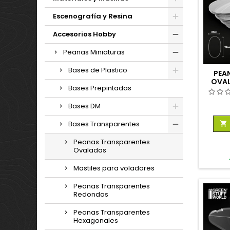
Escenografía y Resina
Accesorios Hobby
Peanas Miniaturas
Bases de Plastico
PEA
OVA
Bases Prepintadas
TR
Bases DM
Bases Transparentes

Peanas Transparentes
Ovaladas
Mastiles para voladores
Peanas Transparentes
Redondas
Peanas Transparentes
Hexagonales