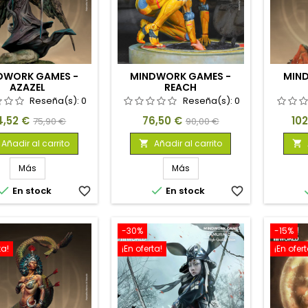
DWORK GAMES -
MINDWORK GAMES -
MIN
AZAZEL
REACH
Reseña(s):
0
Reseña(s):
0
ecio
Precio
Precio
Precio
Pre
4,52 €
76,50 €
10
75,90 €
90,00 €
base
base
Añadir al carrito
Añadir al carrito


Más
Más


En stock
favorite_border
En stock
favorite_border
-30%
-15%
ta!
¡En oferta!
¡En ofert