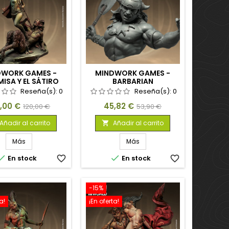
DWORK GAMES -
MINDWORK GAMES -
ISA Y EL SÁTIRO
BARBARIAN
Reseña(s):
0
Reseña(s):
0
cio
Precio
Precio
Precio
2,00 €
45,82 €
120,00 €
53,90 €
base
base
Añadir al carrito
Añadir al carrito

Más
Más


En stock
favorite_border
En stock
favorite_border
-15%
a!
¡En oferta!