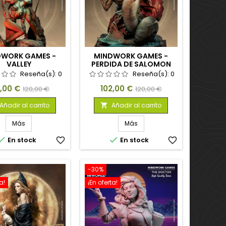
DWORK GAMES -
MINDWORK GAMES -
VALLEY
PERDIDA DE SALOMON
Reseña(s):
0
Reseña(s):
0
cio
Precio
Precio
Precio
2,00 €
102,00 €
120,00 €
120,00 €
base
base
Añadir al carrito
Añadir al carrito

Más
Más


En stock
favorite_border
En stock
favorite_border
-30%
a!
¡En oferta!