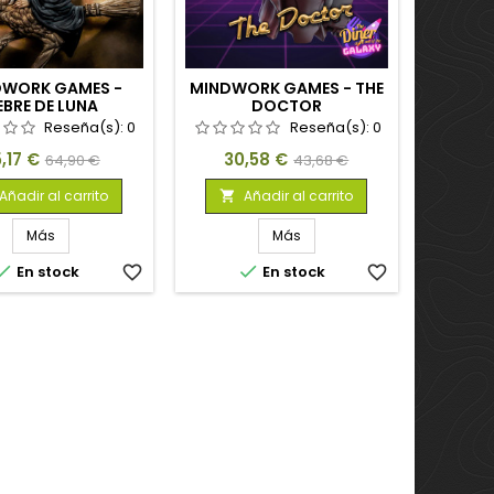
DWORK GAMES -
MINDWORK GAMES - THE
IEBRE DE LUNA
DOCTOR
Reseña(s):
0
Reseña(s):
0
ecio
Precio
Precio
Precio
,17 €
30,58 €
64,90 €
43,68 €
base
base
Añadir al carrito
Añadir al carrito

Más
Más


En stock
favorite_border
En stock
favorite_border