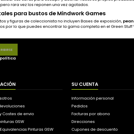
 pero rara vez los reponen una vez agotados.
tales para bustos de Mindwork Games
tos y figuras de coleccionista no incluyen Bases de exposición,
pean
os por lo que puedes encontrar la gama completa en el Green Stuff 
política
MACIÓN
SU CUENTA
sotros
Información personal
 devoluciones
Pedidos
y Costes de envio
Facturas por abono
pinturas GSW
Direcciones
 Equivalencias Pinturas GSW
Cupones de descuento