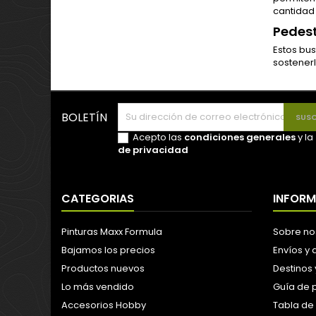
cantidad
Pedes
Estos bus
sostenerl
BOLETÍN
Acepto las
condiciones generales
y la
de privacidad
CATEGORIAS
INFOR
Pinturas Maxx Formula
Sobre no
Bajamos los precios
Envíos y
Productos nuevos
Destinos 
Lo más vendido
Guía de 
Accesorios Hobby
Tabla de