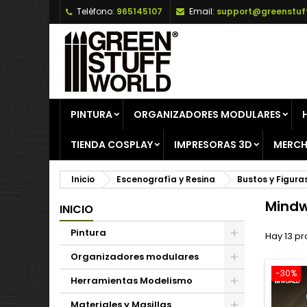
Teléfono:
965145107
Email:
support@greenstuf
A
(
C
I
add_circle_outline
((
De
No
PINTURA
ORGANIZADORES MODULARES
TIENDA COSPLAY
IMPRESORAS 3D
MERCH
Inicio
Escenografía y Resina
Bustos y Figura
Mind
INICIO
Pintura
Hay 13 pr
Organizadores modulares
-30%
Herramientas Modelismo
Materiales y Masillas