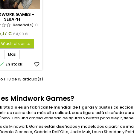
DWORK GAMES -
SERAPH
Reseña(s):
0
recio
Precio
5,17 €
64,90 €
base
Añadir al carrito
Más

En stock
favorite_border
 1-13 de 13 artículo(s)
 es Mindwork Games?
 Studio es un fabricante mundial de figuras y bustos coleccion
partir de resina de la más alta calidad, cada figura está diseñada pa
nico. Con una amplia variedad de figuras y bustos para elegir, tiene
os de Mindwork Games están diseñados y modelados a partir de im
 Donato Giancola, Gabriele Dell'Otto, Jodie Muir, Laura Sheridan y Patri