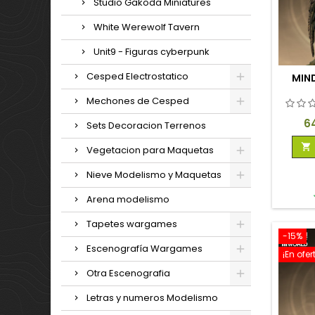
Studio Gakoda Miniatures
White Werewolf Tavern
Unit9 - Figuras cyberpunk
Cesped Electrostatico
MIN
Mechones de Cesped
Pr
6
Sets Decoracion Terrenos

Vegetacion para Maquetas
Nieve Modelismo y Maquetas
Arena modelismo
Tapetes wargames
-15%
Escenografía Wargames
¡En ofer
Otra Escenografia
Letras y numeros Modelismo