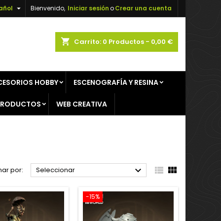

añol
Bienvenido,
Iniciar sesión
o
Crear una cuenta
×
×
×
×
shopping_cart
Carrito:
0
Productos - 0,00 €
CESORIOS HOBBY
ESCENOGRAFÍA Y RESINA
)
n
PRODUCTOS
WEB CREATIVA
s



ar por:
Seleccionar
-15%