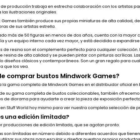
 de producción trabaja en estrecha colaboración con los artistas para
las ilustraciones originales.
 Games también produce sus propias miniaturas de alta calidad, de
ras de sus artistas estrella.
ado más de 50 figuras en menos de dos años, cuenta con la mayor c
ía y un equipo interno cada vez mayor, y está decidida a expandirse
ras de resina son el complemento perfecto para cualquier colección
 resina de alta calidad y se pueden pintar con pinturas acrílicas. La
do diseños clásicos y contemporáneos. Son un gran regalo para cua
a que los vea.
e comprar bustos Mindwork Games?
 la gama completa de Mindwork Games en el distribuidor oficial en E
e su gama completa de bustos coleccionables, también ofrecemo
s de diorama para ayudarte a crear la pieza de exposición perfecta
een Stuff World hoy mismo para ver nuestra completa selección de p
s una edición limitada?
r producciones de edición limitada, que se agotan pronto.
as son limitadas en número debido a diferentes acuerdos que tienen
utilizar sus obras para esculpir y diseñar nuestros propios producto