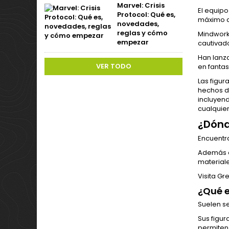
Marvel: Crisis
El equipo
Protocol: Qué es,
máximo a 
novedades,
reglas y cómo
Mindwork
empezar
cautivado
Han lanz
VER TODO
en fantas
Las figu
hechos de
incluyen
cualquier
¿Dónd
Encuentra
Además d
materiale
Visita Gr
¿Qué e
Suelen se
Sus figur
permiten 