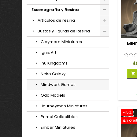
Escenografía y Resina
Artículos de resina
Bustos y Figuras de Resina
Claymore Miniatures
MIN
Ignis Art
Pr
4
Inu Kingdoms
Neko Galaxy

Mindwork Games
Oda Models
Journeyman Miniatures
-15%
Primal Collectibles
¡En ofer
Ember Miniatures