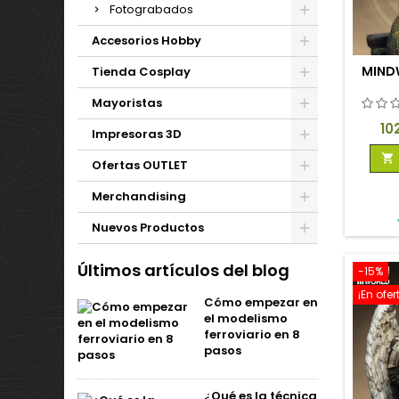
Fotograbados
Accesorios Hobby
MIND
Tienda Cosplay
Mayoristas
Pr
10
Impresoras 3D

Ofertas OUTLET
Merchandising
Nuevos Productos
Últimos artículos del blog
-15%
¡En ofer
Cómo empezar en
el modelismo
ferroviario en 8
pasos
¿Qué es la técnica