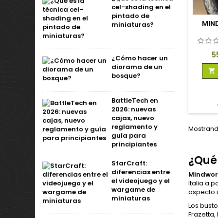
cel-shading en el
pintado de
MIN
miniaturas?
P
5
¿Cómo hacer un
diorama de un

bosque?
BattleTech en
2026: nuevas
cajas, nuevo
reglamento y
Mostrando
guía para
principiantes
¿Qué
StarCraft:
diferencias entre
Mindwork
el videojuego y el
Italia a 
wargame de
aspecto ú
miniaturas
Los bust
Frazetta,