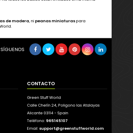
as de madera
, ni
peanas miniaturas
para
World.
SÍGUENOS
CONTACTO
Green Stuff World
Calle Chelín 24, Poligono las Atalayas
Alicante 03114 - Spain
Teléfono:
965145107
Email:
support@greenstuffworld.com