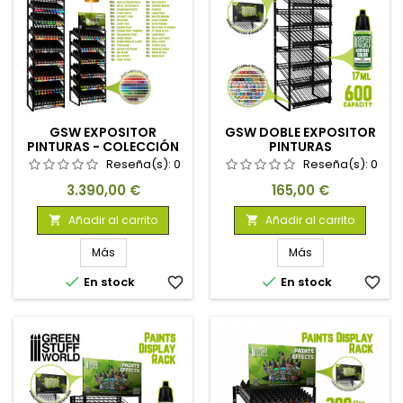
GSW EXPOSITOR
GSW DOBLE EXPOSITOR
PINTURAS - COLECCIÓN
PINTURAS
COMPLETA
Reseña(s):
0
Reseña(s):
0
Precio
Precio
3.390,00 €
165,00 €
Añadir al carrito
Añadir al carrito


Más
Más


En stock
favorite_border
En stock
favorite_border