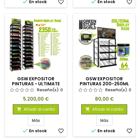


En stock
favorite_border
En stock
favorite_border
GSW EXPOSITOR
GSW EXPOSITOR
PINTURAS - ULTIMATE
PINTURAS 200-250ML
COLLECTION
Reseña(s):
0
Reseña(s):
0
Precio
Precio
5.200,00 €
80,00 €
Añadir al carrito
Añadir al carrito


Más
Más


En stock
favorite_border
En stock
favorite_border