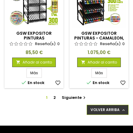
GSW EXPOSITOR
GSW EXPOSITOR
PINTURAS
PINTURAS - CAMALEON,
CANDY Y PINTURAS
Reseña(s):
0
Reseña(s):
0
AUXILIARES
Precio
Precio
85,50 €
1.075,00 €
Añadir al carrito
Añadir al carrito


Más
Más


En stock
favorite_border
En stock
favorite_border
1
2
Siguiente

VOLVER ARRIBA
