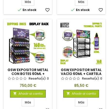
Más
Más


En stock
favorite_border
En stock
favorite_border
GSW EXPOSITOR METAL
GSW EXPOSITOR METAL
CON BOTES 60ML +
VACÍO 60ML + CARTELA
CARTELA
Reseña(s):
0
Reseña(s):
0
Precio
Precio
750,00 €
85,50 €
Añadir al carrito
Añadir al carrito


Más
Más