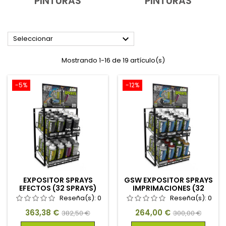
PINTURAS
PINTURAS

Seleccionar
Mostrando 1-16 de 19 artículo(s)
-5%
-12%
EXPOSITOR SPRAYS
GSW EXPOSITOR SPRAYS
EFECTOS (32 SPRAYS)
IMPRIMACIONES (32
SPRAYS)
Reseña(s):
0
Reseña(s):
0
Precio
Precio
Precio
Precio
363,38 €
264,00 €
382,50 €
300,00 €
base
base