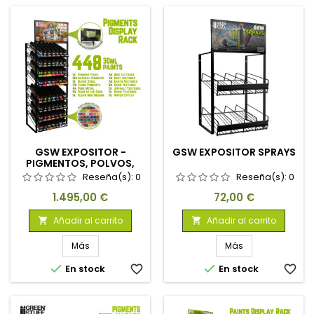
GSW EXPOSITOR -
GSW EXPOSITOR SPRAYS
PIGMENTOS, POLVOS,
TEXTURAS Y EFECTOS
Reseña(s):
0
Reseña(s):
0
Precio
Precio
1.495,00 €
72,00 €
Añadir al carrito
Añadir al carrito


Más
Más


En stock
favorite_border
En stock
favorite_border