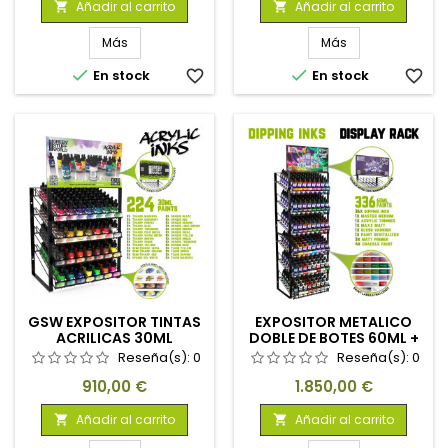
Añadir al carrito
Añadir al carrito


Más
Más


En stock
favorite_border
En stock
favorite_border
GSW EXPOSITOR TINTAS
EXPOSITOR METALICO
ACRILICAS 30ML
DOBLE DE BOTES 60ML +
CARTELA
Reseña(s):
0
Reseña(s):
0
Precio
Precio
910,00 €
1.850,00 €
Añadir al carrito
Añadir al carrito

