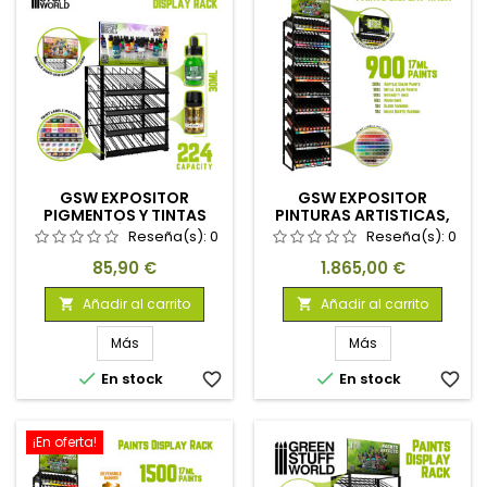
GSW EXPOSITOR
GSW EXPOSITOR
PIGMENTOS Y TINTAS
PINTURAS ARTISTICAS,
ACRÍLICAS
WASH, INTENSITY, METAL
Reseña(s):
0
Reseña(s):
0
Y BÁRNIZ
Precio
Precio
85,90 €
1.865,00 €
Añadir al carrito
Añadir al carrito


Más
Más


En stock
favorite_border
En stock
favorite_border
¡En oferta!