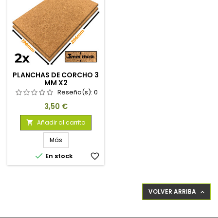
PLANCHAS DE CORCHO 3
MM X2
Reseña(s):
0
Precio
3,50 €
Añadir al carrito

Más

En stock
favorite_border
VOLVER ARRIBA
