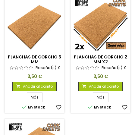
PLANCHAS DE CORCHO 5
PLANCHAS DE CORCHO 2
MM
MM X2
Reseña(s):
0
Reseña(s):
0
Precio
Precio
3,50 €
3,50 €
Añadir al carrito
Añadir al carrito


Más
Más


En stock
favorite_border
En stock
favorite_border