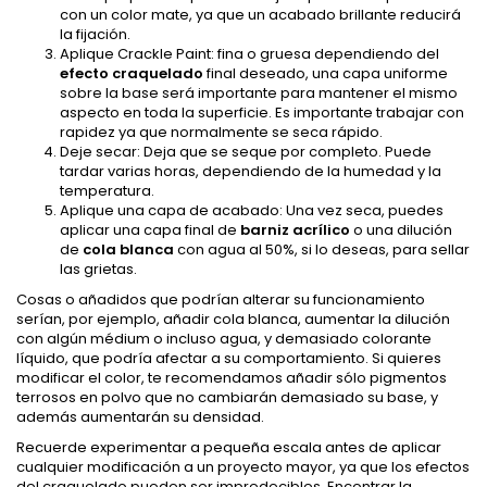
con un color mate, ya que un acabado brillante reducirá
la fijación.
Aplique Crackle Paint: fina o gruesa dependiendo del
efecto craquelado
final deseado, una capa uniforme
sobre la base será importante para mantener el mismo
aspecto en toda la superficie. Es importante trabajar con
rapidez ya que normalmente se seca rápido.
Deje secar: Deja que se seque por completo. Puede
tardar varias horas, dependiendo de la humedad y la
temperatura.
Aplique una capa de acabado: Una vez seca, puedes
aplicar una capa final de
barniz acrílico
o una dilución
de
cola blanca
con agua al 50%, si lo deseas, para sellar
las grietas.
Cosas o añadidos que podrían alterar su funcionamiento
serían, por ejemplo, añadir cola blanca, aumentar la dilución
con algún médium o incluso agua, y demasiado colorante
líquido, que podría afectar a su comportamiento. Si quieres
modificar el color, te recomendamos añadir sólo pigmentos
terrosos en polvo que no cambiarán demasiado su base, y
además aumentarán su densidad.
Recuerde experimentar a pequeña escala antes de aplicar
cualquier modificación a un proyecto mayor, ya que los efectos
del craquelado pueden ser impredecibles. Encontrar la