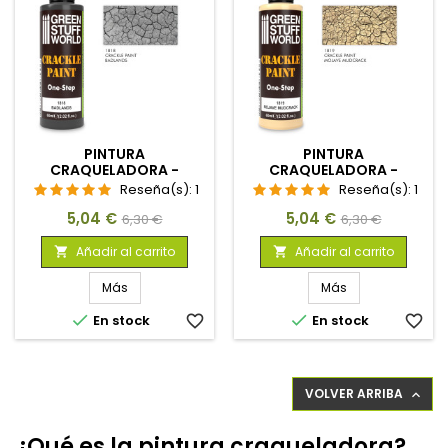
PINTURA
PINTURA
CRAQUELADORA -
CRAQUELADORA -
BADLANDS 60ML
MOJAVE MUDCRACK
Reseña(s):
1
Reseña(s):
1
60ML
Precio
Precio
Precio
Precio
5,04 €
5,04 €
6,30 €
6,30 €
base
base
Añadir al carrito
Añadir al carrito


Más
Más


En stock
favorite_border
En stock
favorite_border
VOLVER ARRIBA

¿Qué es la pintura craqueladora?