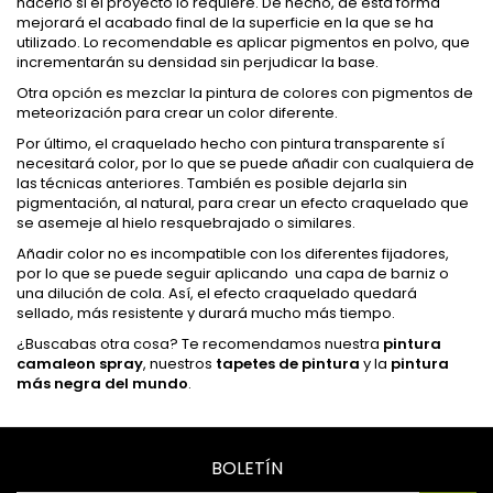
hacerlo si el proyecto lo requiere. De hecho, de esta forma
mejorará el acabado final de la superficie en la que se ha
utilizado. Lo recomendable es aplicar pigmentos en polvo, que
incrementarán su densidad sin perjudicar la base.
Otra opción es mezclar la pintura de colores con pigmentos de
meteorización para crear un color diferente.
Por último, el craquelado hecho con pintura transparente sí
necesitará color, por lo que se puede añadir con cualquiera de
las técnicas anteriores. También es posible dejarla sin
pigmentación, al natural, para crear un efecto craquelado que
se asemeje al hielo resquebrajado o similares.
Añadir color no es incompatible con los diferentes fijadores,
por lo que se puede seguir aplicando una capa de barniz o
una dilución de cola. Así, el efecto craquelado quedará
sellado, más resistente y durará mucho más tiempo.
¿Buscabas otra cosa? Te recomendamos nuestra
pintura
camaleon spray
, nuestros
tapetes de pintura
y la
pintura
más negra del mundo
.
BOLETÍN