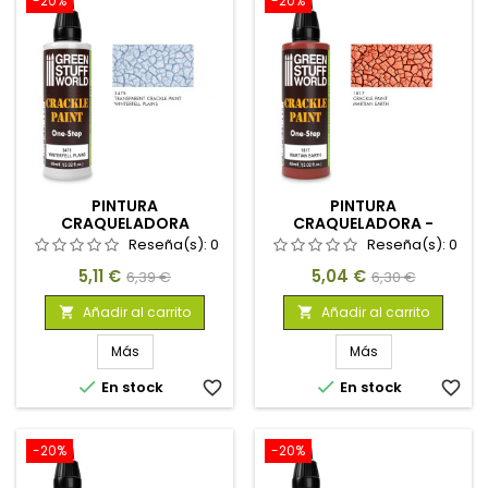
-20%
-20%
PINTURA
PINTURA
CRAQUELADORA
CRAQUELADORA -
TRANSPARENTE -
MARTIAN EARTH 60ML
Reseña(s):
0
Reseña(s):
0
WINTERFELL PLAINS 60ML
Precio
Precio
Precio
Precio
5,11 €
5,04 €
6,39 €
6,30 €
base
base
Añadir al carrito
Añadir al carrito


Más
Más


En stock
favorite_border
En stock
favorite_border
-20%
-20%