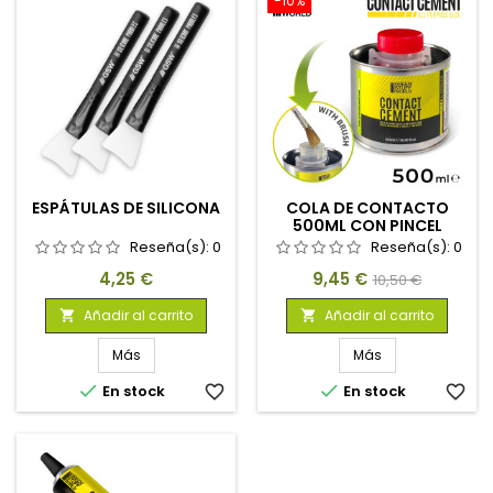
-10%
ESPÁTULAS DE SILICONA
COLA DE CONTACTO
500ML CON PINCEL
APLICADOR
Reseña(s):
0
Reseña(s):
0
Precio
Precio
Precio
4,25 €
9,45 €
10,50 €
base
Añadir al carrito
Añadir al carrito


Más
Más


En stock
favorite_border
En stock
favorite_border