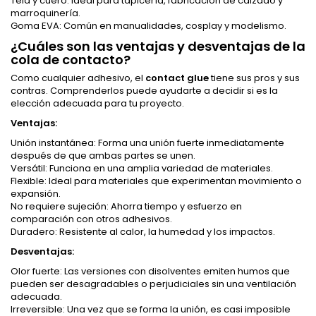
Tela y cuero: Ideal para tapicería, fabricación de calzado y
marroquinería.
Goma EVA
: Común en manualidades, cosplay y modelismo.
¿Cuáles son las ventajas y desventajas de la
cola de contacto?
Como cualquier adhesivo, el
contact glue
tiene sus pros y sus
contras. Comprenderlos puede ayudarte a decidir si es la
elección adecuada para tu proyecto.
Ventajas:
Unión instantánea: Forma una unión fuerte inmediatamente
después de que ambas partes se unen.
Versátil: Funciona en una amplia variedad de materiales.
Flexible: Ideal para materiales que experimentan movimiento o
expansión.
No requiere sujeción: Ahorra tiempo y esfuerzo en
comparación con otros adhesivos.
Duradero: Resistente al calor, la humedad y los impactos.
Desventajas:
Olor fuerte: Las versiones con disolventes emiten humos que
pueden ser desagradables o perjudiciales sin una ventilación
adecuada.
Irreversible: Una vez que se forma la unión, es casi imposible