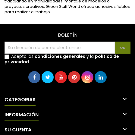
trabajando en manualidades, montaje de modelos o
proyectos creativos, Green Stuff World ofrece adhesivos fiables
para realizar el trabajo.
BOLETÍN
Acepto las
condiciones generales
y la
política de
privacidad

CATEGORIAS

INFORMACIÓN

SU CUENTA