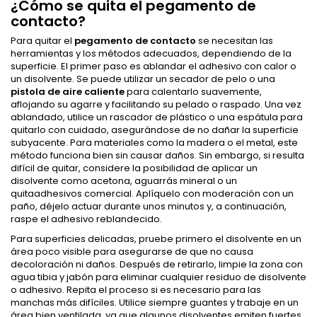
¿Cómo se quita el pegamento de
contacto?
Para quitar el
pegamento de contacto
se necesitan las
herramientas y los métodos adecuados, dependiendo de la
superficie. El primer paso es ablandar el adhesivo con calor o
un disolvente. Se puede utilizar un secador de pelo o una
pistola de aire caliente
para calentarlo suavemente,
aflojando su agarre y facilitando su pelado o raspado. Una vez
ablandado, utilice un rascador de plástico o una espátula para
quitarlo con cuidado, asegurándose de no dañar la superficie
subyacente. Para materiales como la madera o el metal, este
método funciona bien sin causar daños. Sin embargo, si resulta
difícil de quitar, considere la posibilidad de aplicar un
disolvente como acetona, aguarrás mineral o un
quitaadhesivos comercial. Aplíquelo con moderación con un
paño, déjelo actuar durante unos minutos y, a continuación,
raspe el adhesivo reblandecido.
Para superficies delicadas, pruebe primero el disolvente en un
área poco visible para asegurarse de que no causa
decoloración ni daños. Después de retirarlo, limpie la zona con
agua tibia y jabón para eliminar cualquier residuo de disolvente
o adhesivo. Repita el proceso si es necesario para las
manchas más difíciles. Utilice siempre guantes y trabaje en un
área bien ventilada, ya que algunos disolventes emiten fuertes