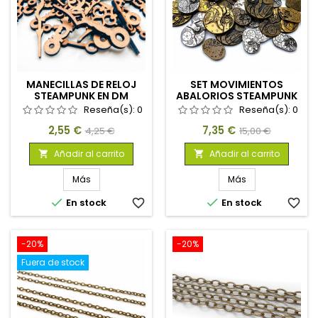
MANECILLAS DE RELOJ
SET MOVIMIENTOS
STEAMPUNK EN DM
ABALORIOS STEAMPUNK
Reseña(s):
0
Reseña(s):
0
Precio
Precio
Precio
Precio
2,55 €
7,35 €
4,25 €
15,00 €
base
base
Añadir al carrito
Añadir al carrito


Más
Más


En stock
favorite_border
En stock
favorite_border
-20%
-20%
Fuera de stock