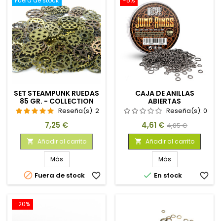
Fuera de stock
-5%
SET STEAMPUNK RUEDAS
CAJA DE ANILLAS
85 GR. - COLLECTION
ABIERTAS
Reseña(s):
2
Reseña(s):
0
Precio
Precio
Precio
7,25 €
4,61 €
4,85 €
base
Añadir al carrito
Añadir al carrito


Más
Más


Fuera de stock
favorite_border
En stock
favorite_border
-20%