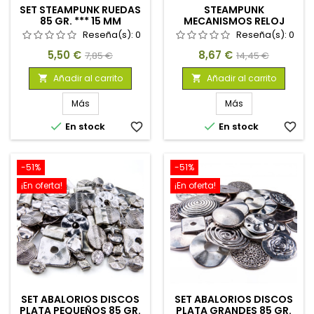
SET STEAMPUNK RUEDAS
STEAMPUNK
85 GR. *** 15 MM
MECANISMOS RELOJ
Reseña(s):
0
Reseña(s):
0
Precio
Precio
Precio
Precio
5,50 €
8,67 €
7,85 €
14,45 €
base
base
Añadir al carrito
Añadir al carrito


Más
Más


En stock
favorite_border
En stock
favorite_border
-51%
-51%
¡En oferta!
¡En oferta!
SET ABALORIOS DISCOS
SET ABALORIOS DISCOS
PLATA PEQUEÑOS 85 GR.
PLATA GRANDES 85 GR.