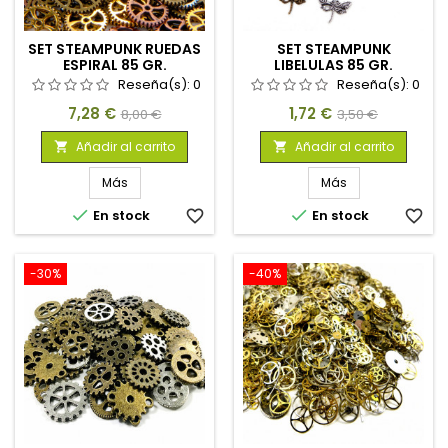
SET STEAMPUNK RUEDAS
SET STEAMPUNK
ESPIRAL 85 GR.
LIBELULAS 85 GR.
Reseña(s):
0
Reseña(s):
0
Precio
Precio
Precio
Precio
7,28 €
1,72 €
8,00 €
3,50 €
base
base
Añadir al carrito
Añadir al carrito


Más
Más


En stock
favorite_border
En stock
favorite_border
-30%
-40%