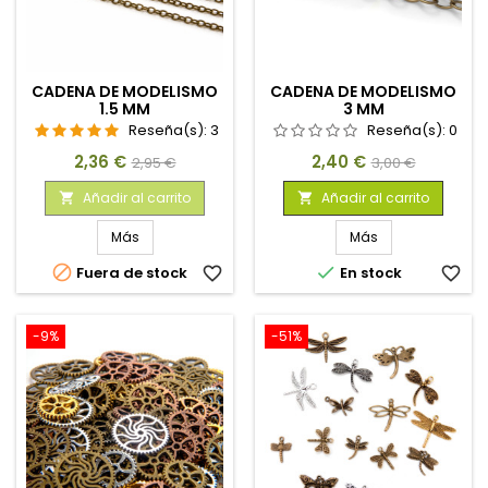
CADENA DE MODELISMO
CADENA DE MODELISMO
1.5 MM
3 MM
Reseña(s):
3
Reseña(s):
0
Precio
Precio
Precio
Precio
2,36 €
2,40 €
2,95 €
3,00 €
base
base
Añadir al carrito
Añadir al carrito


Más
Más


Fuera de stock
favorite_border
En stock
favorite_border
-9%
-51%