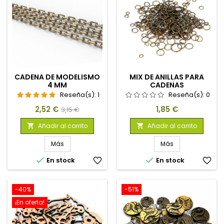
CADENA DE MODELISMO
MIX DE ANILLAS PARA
4 MM
CADENAS
Reseña(s):
1
Reseña(s):
0
Precio
Precio
Precio
2,52 €
1,85 €
3,15 €
base
Añadir al carrito
Añadir al carrito


Más
Más


En stock
favorite_border
En stock
favorite_border
-40%
-51%
¡En oferta!