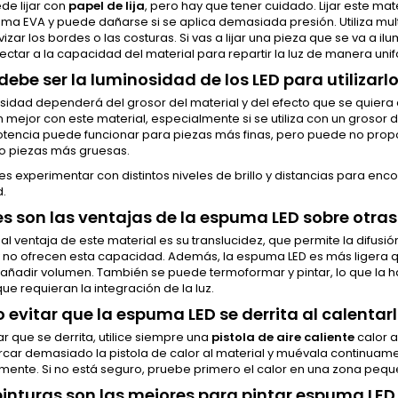
ede lijar con
papel de lija
, pero hay que tener cuidado. Lijar este m
ma EVA y puede dañarse si se aplica demasiada presión. Utiliza mult
izar los bordes o las costuras. Si vas a lijar una pieza que se va a il
ctar a la capacidad del material para repartir la luz de manera uni
debe ser la luminosidad de los LED para utilizar
sidad dependerá del grosor del material y del efecto que se quiera co
 mejor con este material, especialmente si se utiliza con un grosor 
tencia puede funcionar para piezas más finas, pero puede no propo
o piezas más gruesas.
es experimentar con distintos niveles de brillo y distancias para encon
d.
s son las ventajas de la espuma LED sobre otr
pal ventaja de este material es su translucidez, que permite la difusi
no ofrecen esta capacidad. Además, la espuma LED es más ligera que l
n añadir volumen. También se puede termoformar y pintar, lo que la 
ue requieran la integración de la luz.
evitar que la espuma LED se derrita al calentar
ar que se derrita, utilice siempre una
pistola de aire caliente
calor a
rcar demasiado la pistola de calor al material y muévala continuament
ente. Si no está seguro, pruebe primero el calor en una zona peque
inturas son las mejores para pintar espuma LED