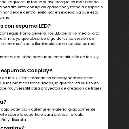
aterial requiere un toque suave porque es más blando
i herramienta con lija de grano fino y trabaja despacio
uminar desde dentro, evita lijar en exceso, ya que esto
forme.
los con espuma LED?
nseguir. Por lo general, los LED de brillo medio-alto
de 5 mm, ya que absorbe algo de luz. La versión de
rcionar suficiente iluminación para secciones más
trar el equilibrio adecuado entre difusión de la luz y
as espumas Cosplay?
ón de la luz. Otros materiales cosplay normales son
os plásticos translúcidos, lo que facilita su uso en
hace muy versátil para proyectos de creación de trajes
la?
 baja potencia y caliente el material gradualmente.
e sobre la superficie para distribuir el calor
ña y discreta.
 cosplay?