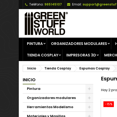
Teléfono:
965145107
Email:
support@greenstuf
A
(
C
I
add_circle_outline
((
De
No
PINTURA
ORGANIZADORES MODULARES
TIENDA COSPLAY
IMPRESORAS 3D
MERCH
Inicio
Tienda Cosplay
Espumas Cosplay
Espum
INICIO
Pintura
Hay 2 pr
Organizadores modulares
-15%
Herramientas Modelismo
Materiales y Masillas