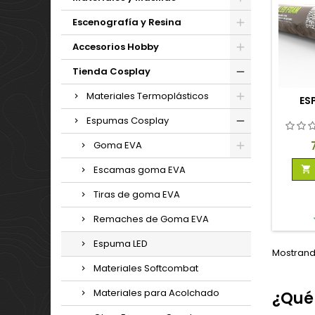
Escenografía y Resina
Accesorios Hobby
Tienda Cosplay
Materiales Termoplásticos
ES
Espumas Cosplay
Goma EVA
Escamas goma EVA

Tiras de goma EVA
Remaches de Goma EVA
Espuma LED
Mostrando
Materiales Softcombat
Materiales para Acolchado
¿Qué