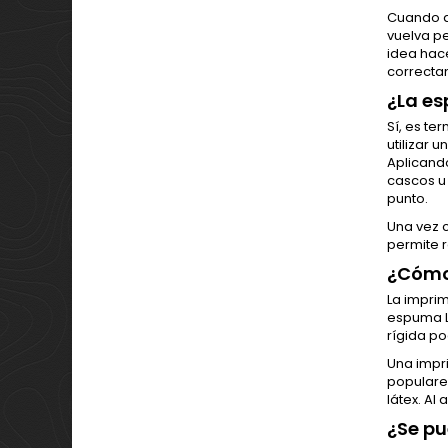
Cuando a
vuelva pe
idea hac
correctam
¿La e
Sí, es t
utilizar 
Aplicand
cascos u 
punto.
Una vez 
permite r
¿Cómo 
La imprim
espuma LE
rígida po
Una impri
populare
látex. Al
¿Se pu