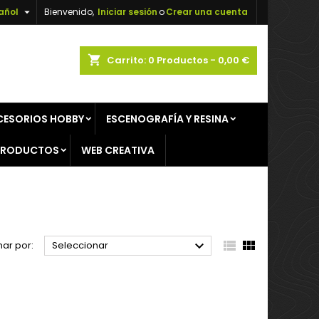

añol
Bienvenido,
Iniciar sesión
o
Crear una cuenta
×
×
×
×
shopping_cart
Carrito:
0
Productos - 0,00 €
CESORIOS HOBBY
ESCENOGRAFÍA Y RESINA
)
n
PRODUCTOS
WEB CREATIVA
s



ar por:
Seleccionar