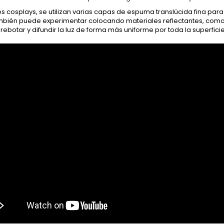
s cosplays, se utilizan varias capas de espuma translúcida fina para m
ambién puede experimentar colocando materiales reflectantes, como 
rebotar y difundir la luz de forma más uniforme por toda la superficie