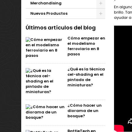
Merchandising
En alguno
brillo. T
Nuevos Productos
ayudar a 
Últimos artículos del blog
Cómo empezar en
el modelismo
ferroviario en 8
pasos
¿Qué es la técnica
cel-shading en el
pintado de
miniaturas?
¿Cómo hacer un
diorama de un
bosque?
BattleTech en