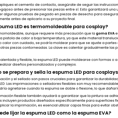
pliques el cemento de contacto, asegúrate de seguir las instrucc
gajoso antes de presionar las piezas entre sí. Esto garantizará una 
er algunas pruebas de pegado en piezas de desecho para asegurar
ente antes de aplicarlo a su proyecto final.
spuma LED es termomoldeable para cosplay?
ermomoldeable, aunque requiere más precaución que la
goma EVA
e
una pistola de calor a baja temperatura, ya que este material transl
o calor con cuidado, se podría moldear para que se ajuste a partes
otras piezas contorneadas. La clave es calentar gradualmente las p
calentada y flexible, la espuma LED puede moldearse con formas o a
ealizar diseños personalizados y complejos.
se prepara y sella la espuma LED para cosplay
ación y el sellado son pasos cruciales para garantizar la durabilida
D. Las imprimaciones o selladores flexibles son muy recomendables 
dría agrietarse cuando la espuma se doble o flexione, lo que dañaría
mación flexible también ayudará a garantizar que la pintura se adhie
s incluyen productos diseñados específicamente para superficies fl
 aplicar la imprimación, es esencial utilizar capas finas para evitar obs
ede lijar la espuma LED como la espuma EVA?