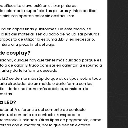
cíficos. La clave está en utilizar pinturas
colorear la superficie. Las pinturas y tintas acrílicas
 pinturas aportan color sin obstaculizar
tura en capas finas y uniformes. De este modo, se
a luz del material. Ten cuidado de no utilizar pinturas
opósito de utilizar la espuma LED. Si es necesario,
a a la pieza final del traje.
de cosplay?
dicional, aunque hay que tener más cuidado porque es
ola de calor. El truco consiste en calentar la espuma a
larla y darle la forma deseada.
 LED se derrite más rápido que otros tipos, sobre todo
earla alrededor de un molde o darle forma con las
tas darle una forma más drástica, considera la
esitas.
a LED?
aterial. A diferencia del cemento de contacto
umina, el cemento de contacto transparente
 accesorio iluminado. Otros tipos de pegamento, como
rsas con el material, por lo que deben evitarse.