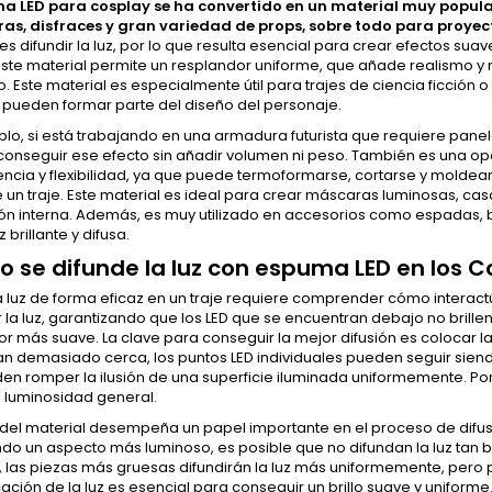
a LED para cosplay se ha convertido en un material muy popular
s, disfraces y gran variedad de props, sobre todo para proyec
 es difundir la luz, por lo que resulta esencial para crear efectos suav
este material permite un resplandor uniforme, que añade realismo y 
. Este material es especialmente útil para trajes de ciencia ficción
s pueden formar parte del diseño del personaje.
lo, si está trabajando en una armadura futurista que requiere panel
conseguir ese efecto sin añadir volumen ni peso. También es una opc
ncia y flexibilidad, ya que puede termoformarse, cortarse y moldear
 un traje. Este material es ideal para crear máscaras luminosas, c
ión interna. Además, es muy utilizado en accesorios como espadas, 
 brillante y difusa.
 se difunde la luz con espuma LED en los C
la luz de forma eficaz en un traje requiere comprender cómo interactú
 la luz, garantizando que los LED que se encuentran debajo no brille
r más suave. La clave para conseguir la mejor difusión es colocar las
n demasiado cerca, los puntos LED individuales pueden seguir siendo 
n romper la ilusión de una superficie iluminada uniformemente. Por
a luminosidad general.
 del material desempeña un papel importante en el proceso de difusi
ndo un aspecto más luminoso, es posible que no difundan la luz tan bi
, las piezas más gruesas difundirán la luz más uniformemente, pero pue
cación de la luz es esencial para conseguir un brillo suave y uniforme