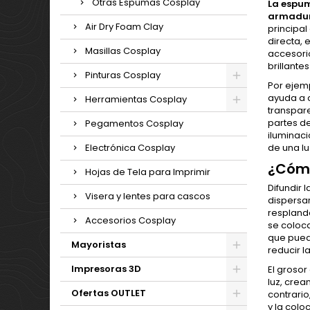
Otras Espumas Cosplay
La espum
armadura
Air Dry Foam Clay
principal
directa, 
Masillas Cosplay
accesorio
brillante
Pinturas Cosplay
Por ejemp
ayuda a 
Herramientas Cosplay
transpare
partes de
Pegamentos Cosplay
iluminac
de una luz
Electrónica Cosplay
¿Cómo
Hojas de Tela para Imprimir
Difundir 
Visera y lentes para cascos
dispersar
resplando
Accesorios Cosplay
se coloca
que puede
Mayoristas
reducir l
Impresoras 3D
El grosor
luz, crea
Ofertas OUTLET
contrario
y la colo