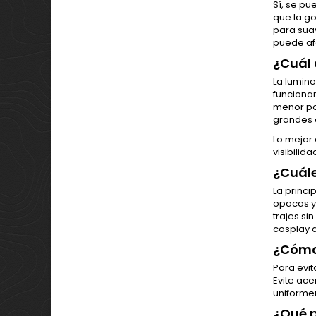
Sí, se pu
que la go
para suav
puede afe
¿Cuál 
La lumino
funcionan
menor po
grandes 
Lo mejor 
visibilida
¿Cuále
La princi
opacas y 
trajes si
cosplay q
¿Cómo 
Para evit
Evite ace
uniformem
¿Qué p