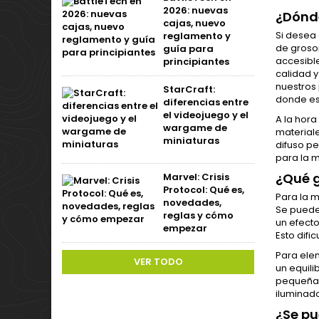
2026: nuevas
¿Dónd
cajas, nuevo
Si desea 
reglamento y
de groso
guía para
accesibl
principiantes
calidad y
nuestros 
StarCraft:
donde es
diferencias entre
el videojuego y el
A la hor
wargame de
material
miniaturas
difuso pe
para la m
¿Qué g
Marvel: Crisis
Protocol: Qué es,
Para la m
novedades,
Se puede
reglas y cómo
un efect
empezar
Esto dific
Para elem
VER TODO
un equili
pequeñas,
iluminad
¿Se pu