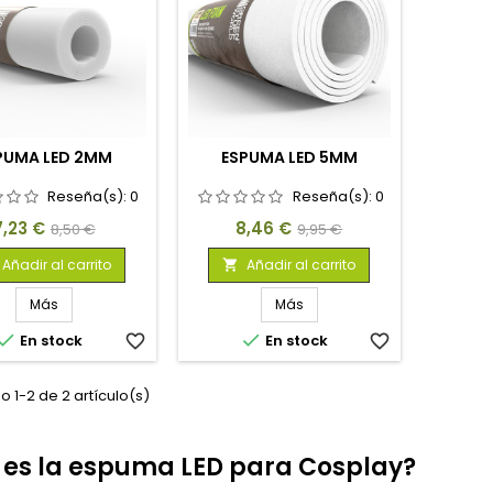
PUMA LED 2MM
ESPUMA LED 5MM
Reseña(s):
0
Reseña(s):
0
Precio
Precio
Precio
Precio
7,23 €
8,46 €
8,50 €
9,95 €
base
base
Añadir al carrito
Añadir al carrito

Más
Más


En stock
favorite_border
En stock
favorite_border
 1-2 de 2 artículo(s)
 es la espuma LED para Cosplay?