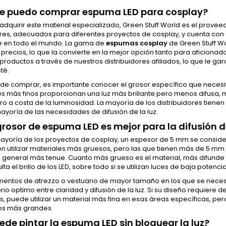
e puedo comprar espuma LED para cosplay?
adquirir este material especializado, Green Stuff World es el provee
res, adecuados para diferentes proyectos de cosplay, y cuenta con
e en todo el mundo. La gama de
espumas cosplay
de Green Stuff W
 precios, lo que la convierte en la mejor opción tanto para aficio
productos a través de nuestros distribuidores afiliados, lo que le gar
té.
a de comprar, es importante conocer el grosor específico que neces
es más finos proporcionan una luz más brillante pero menos difusa,
ro a costa de la luminosidad. La mayoría de los distribuidores tien
ayoría de las necesidades de difusión de la luz.
rosor de espuma LED es mejor para la difusión d
ayoría de los proyectos de cosplay, un espesor de 5 mm se considera el 
n utilizar materiales más gruesos, pero las que tienen más de 5 mm
o general más tenue. Cuanto más grueso es el material, más difunde
ulta el brillo de los LED, sobre todo si se utilizan luces de baja potencia
entos de atrezzo o vestuario de mayor tamaño en los que se necesit
brio optimo entre claridad y difusión de la luz. Si su diseño requiere
 puede utilizar un material más fina en esas áreas específicas, per
os más grandes.
ede pintar la espuma LED sin bloquear la luz?