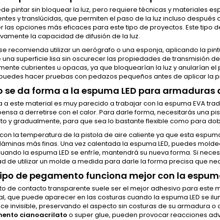
ede pintar sin bloquear la luz, pero requiere técnicas y materiales espe
ntes y translúcidas, que permiten el paso de la luz incluso después de 
r las opciones más eficaces para este tipo de proyectos. Este tipo de
tivamente la capacidad de difusión de la luz.
, se recomienda utilizar un aerógrafo o una esponja, aplicando la pin
una superficie lisa sin oscurecer las propiedades de transmisión de l
ente cubrientes u opacas, ya que bloquearían la luz y anularían el pr
uedes hacer pruebas con pedazos pequeños antes de aplicar la pintur
 se da forma a la espuma LED para armaduras 
a a este material es muy parecido a trabajar con la espuma EVA tra
nsa a derretirse con el calor. Para darle forma, necesitarás una pist
to y gradualmente, para que sea lo bastante flexible como para dob
on la temperatura de la pistola de aire caliente ya que esta espuma
as láminas más finas. Una vez calentada la espuma LED, puedes mold
uando la espuma LED se enfríe, mantendrá su nueva forma. Si necesi
ad de utilizar un molde a medida para darle la forma precisa que nec
ipo de pegamento funciona mejor con la espum
o de contacto transparente suele ser el mejor adhesivo para este m
nal, que puede aparecer en las costuras cuando la espuma LED se il
e invisible, preservando el aspecto sin costuras de su armadura o
ento cianoacrilato
o super glue, pueden provocar reacciones adve