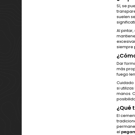
Sí, se pu
transpare
suelen se
significa
Al pintar
mantiene 
excesivam
siempre p
¿Cómo
Dar form
más prope
fuego len
Cuidado c
si utiliz
manos. C
posibilid
¿Qué t
El cement
tradicio
permanec
el
pegam