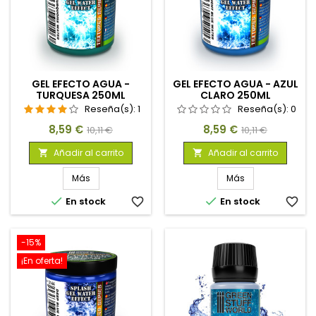
GEL EFECTO AGUA -
GEL EFECTO AGUA - AZUL
TURQUESA 250ML
CLARO 250ML
Reseña(s):
1
Reseña(s):
0
Precio
Precio
Precio
Precio
8,59 €
8,59 €
10,11 €
10,11 €
base
base
Añadir al carrito
Añadir al carrito


Más
Más


En stock
favorite_border
En stock
favorite_border
-15%
¡En oferta!