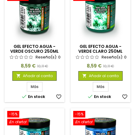
GEL EFECTO AGUA -
GEL EFECTO AGUA -
VERDE OSCURO 250ML
VERDE CLARO 250ML
Reseña(s):
0
Reseña(s):
0
Precio
Precio
Precio
Precio
8,59 €
8,59 €
10,11 €
10,11 €
base
base
Añadir al carrito
Añadir al carrito


Más
Más


En stock
favorite_border
En stock
favorite_border
-15%
-15%
¡En oferta!
¡En oferta!