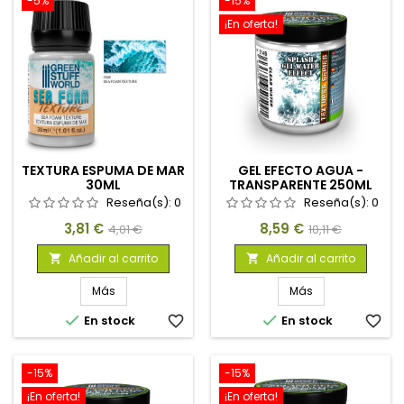
-5%
-15%
¡En oferta!
TEXTURA ESPUMA DE MAR
GEL EFECTO AGUA -
30ML
TRANSPARENTE 250ML
Reseña(s):
0
Reseña(s):
0
Precio
Precio
Precio
Precio
3,81 €
8,59 €
4,01 €
10,11 €
base
base
Añadir al carrito
Añadir al carrito


Más
Más


En stock
favorite_border
En stock
favorite_border
-15%
-15%
¡En oferta!
¡En oferta!