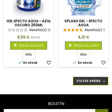
GEL EFECTO AGUA - AZUL
SPLASH GEL - EFECTO
OSCURO 250ML
AGUA
Reseña(s):
0
Reseña(s):
1
Precio
Precio
Precio
8,59 €
4,01 €
10,11 €
base
Añadir al carrito
Añadir al carrito


Más
Más


En stock
favorite_border
En stock
favorite_border
VOLVER ARRIBA

BOLETÍN