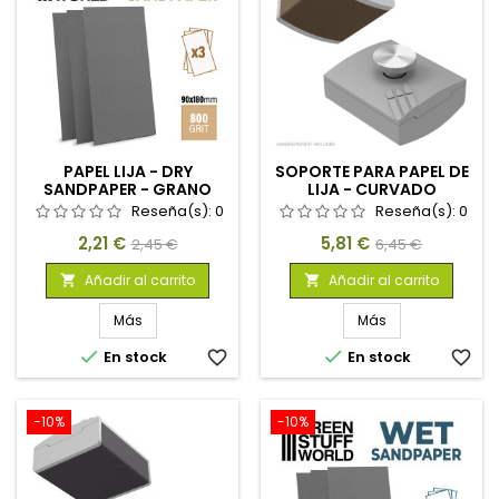
PAPEL LIJA - DRY
SOPORTE PARA PAPEL DE
SANDPAPER - GRANO
LIJA - CURVADO
800
Reseña(s):
0
Reseña(s):
0
Precio
Precio
Precio
Precio
2,21 €
5,81 €
2,45 €
6,45 €
base
base
Añadir al carrito
Añadir al carrito


Más
Más


En stock
favorite_border
En stock
favorite_border
-10%
-10%