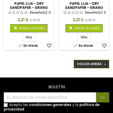
PAPEL LIJA - DRY
PAPEL LIJA - DRY
SANDPAPER - GRANO
SANDPAPER - GRANO
400
320
Reseña(s):
0
Reseña(s):
0
Precio
Precio
Precio
Precio
2,21 €
2,21 €
2,45 €
2,45 €
base
base
Añadir al carrito
Añadir al carrito


Más
Más


En stock
favorite_border
En stock
favorite_border
VOLVER ARRIBA

BOLETÍN
Acepto las
condiciones generales
y la
política de
privacidad