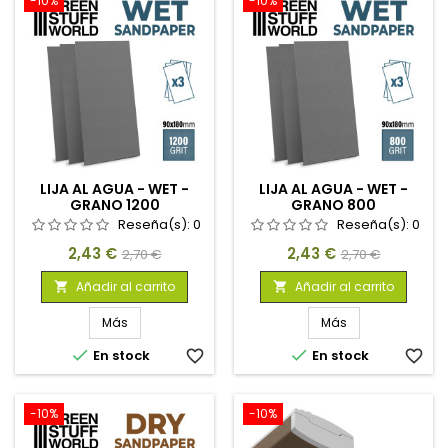
-10%
-10%
LIJA AL AGUA - WET -
LIJA AL AGUA - WET -
GRANO 1200
GRANO 800
Reseña(s):
0
Reseña(s):
0
Precio
Precio
Precio
Precio
2,43 €
2,43 €
2,70 €
2,70 €
base
base
Añadir al carrito
Añadir al carrito


Más
Más


En stock
favorite_border
En stock
favorite_border
-10%
-10%