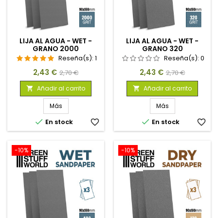
LIJA AL AGUA - WET -
LIJA AL AGUA - WET -
GRANO 2000
GRANO 320
Reseña(s):
1
Reseña(s):
0
Precio
Precio
Precio
Precio
2,43 €
2,43 €
2,70 €
2,70 €
base
base
Añadir al carrito
Añadir al carrito


Más
Más


En stock
favorite_border
En stock
favorite_border
-10%
-10%