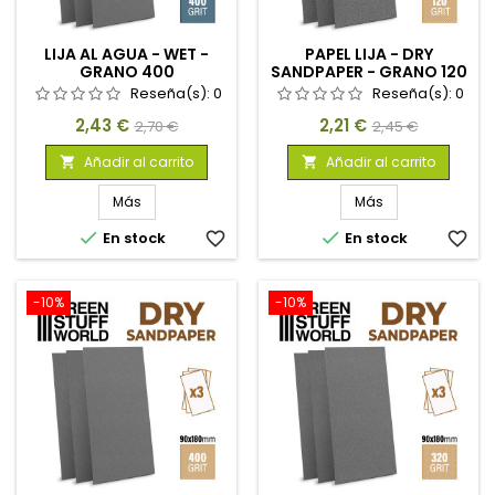
LIJA AL AGUA - WET -
PAPEL LIJA - DRY
GRANO 400
SANDPAPER - GRANO 120
Reseña(s):
0
Reseña(s):
0
Precio
Precio
Precio
Precio
2,43 €
2,21 €
2,70 €
2,45 €
base
base
Añadir al carrito
Añadir al carrito


Más
Más


En stock
favorite_border
En stock
favorite_border
-10%
-10%