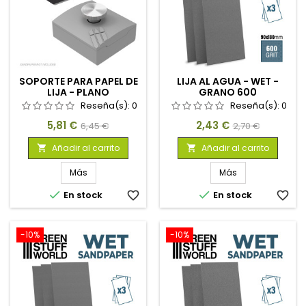
SOPORTE PARA PAPEL DE
LIJA AL AGUA - WET -
LIJA - PLANO
GRANO 600
Reseña(s):
0
Reseña(s):
0
Precio
Precio
Precio
Precio
5,81 €
2,43 €
6,45 €
2,70 €
base
base
Añadir al carrito
Añadir al carrito


Más
Más


En stock
favorite_border
En stock
favorite_border
-10%
-10%