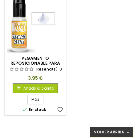
PEGAMENTO
REPOSICIONABLE PARA
PLANTILLAS
Reseña(s):
0
Precio
3,95 €
Añadir al carrito

Más

En stock
favorite_border
VOLVER ARRIBA
