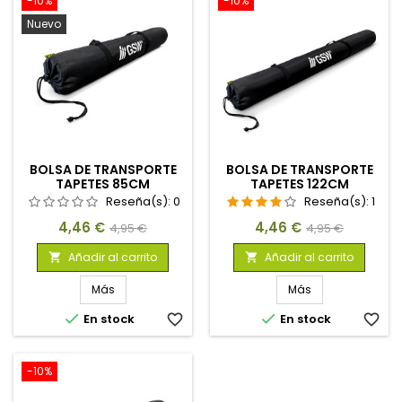
-10%
-10%
Nuevo
BOLSA DE TRANSPORTE
BOLSA DE TRANSPORTE
TAPETES 85CM
TAPETES 122CM
Reseña(s):
0
Reseña(s):
1
Precio
Precio
Precio
Precio
4,46 €
4,46 €
4,95 €
4,95 €
base
base
Añadir al carrito
Añadir al carrito


Más
Más


En stock
favorite_border
En stock
favorite_border
-10%