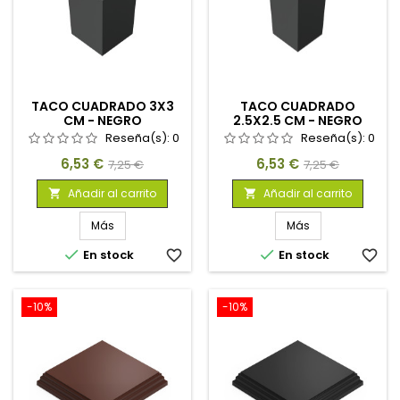
TACO CUADRADO 3X3
TACO CUADRADO
CM - NEGRO
2.5X2.5 CM - NEGRO
Reseña(s):
0
Reseña(s):
0
Precio
Precio
Precio
Precio
6,53 €
6,53 €
7,25 €
7,25 €
base
base
Añadir al carrito
Añadir al carrito


Más
Más


En stock
favorite_border
En stock
favorite_border
-10%
-10%