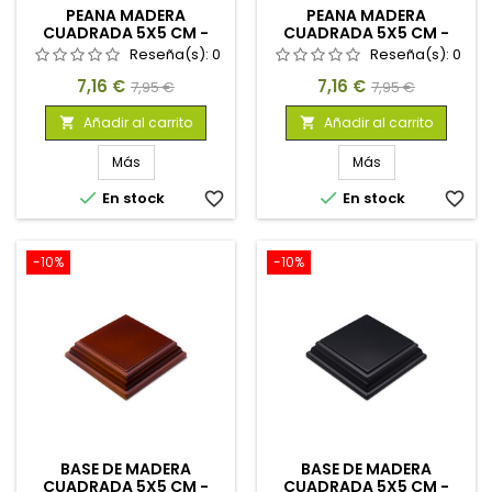
PEANA MADERA
PEANA MADERA
CUADRADA 5X5 CM -
CUADRADA 5X5 CM -
AVELLANA
NEGRO
Reseña(s):
0
Reseña(s):
0
Precio
Precio
Precio
Precio
7,16 €
7,16 €
7,95 €
7,95 €
base
base
Añadir al carrito
Añadir al carrito


Más
Más


En stock
favorite_border
En stock
favorite_border
-10%
-10%
BASE DE MADERA
BASE DE MADERA
CUADRADA 5X5 CM -
CUADRADA 5X5 CM -