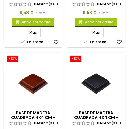
AVELLANA
NEGRA
Reseña(s):
0
Reseña(s):
0
Precio
Precio
Precio
Precio
6,53 €
6,53 €
7,25 €
7,25 €
base
base
Añadir al carrito
Añadir al carrito


Más
Más


En stock
favorite_border
En stock
favorite_border
-10%
-10%
BASE DE MADERA
BASE DE MADERA
CUADRADA 4X4 CM -
CUADRADA 4X4 CM -
AVELLANA
NEGRA
Reseña(s):
0
Reseña(s):
0