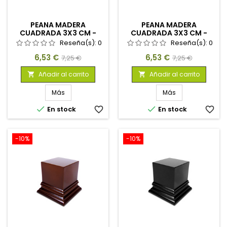
PEANA MADERA
PEANA MADERA
CUADRADA 3X3 CM -
CUADRADA 3X3 CM -
AVELLANA
NEGRO
Reseña(s):
0
Reseña(s):
0
Precio
Precio
Precio
Precio
6,53 €
6,53 €
7,25 €
7,25 €
base
base
Añadir al carrito
Añadir al carrito


Más
Más


En stock
favorite_border
En stock
favorite_border
-10%
-10%