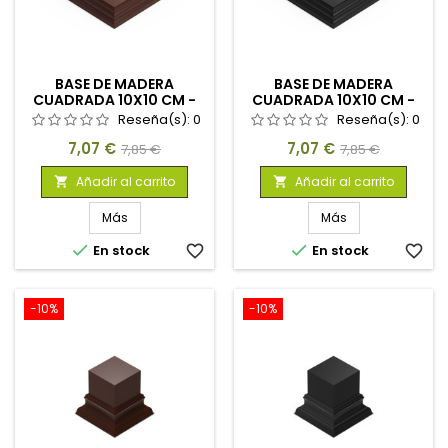
BASE DE MADERA
BASE DE MADERA
CUADRADA 10X10 CM -
CUADRADA 10X10 CM -
AVELLANA
NEGRA
Reseña(s):
0
Reseña(s):
0
Precio
Precio
Precio
Precio
7,07 €
7,07 €
7,85 €
7,85 €
base
base
Añadir al carrito
Añadir al carrito


Más
Más


En stock
favorite_border
En stock
favorite_border
-10%
-10%