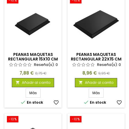
-10%
-10%
PEANAS MAQUETAS
PEANAS MAQUETAS
RECTANGULAR 15X10 CM
RECTANGULAR 22X15 CM
NEGRO
NEGRO
Reseña(s):
0
Reseña(s):
0
Precio
Precio
Precio
Precio
7,88 €
8,96 €
8,75 €
9,95 €
base
base
Añadir al carrito
Añadir al carrito


Más
Más


En stock
favorite_border
En stock
favorite_border
-10%
-10%