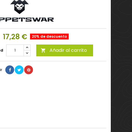
17,28 €
20% de descuento
Añadir al carrito
ad

ir