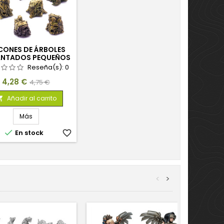
ONES DE ÁRBOLES
ANTADOS PEQUEÑOS
Reseña(s):
0
Precio
Precio
4,28 €
4,75 €
base
Añadir al carrito

Más

En stock
favorite_border
<
>
-10%