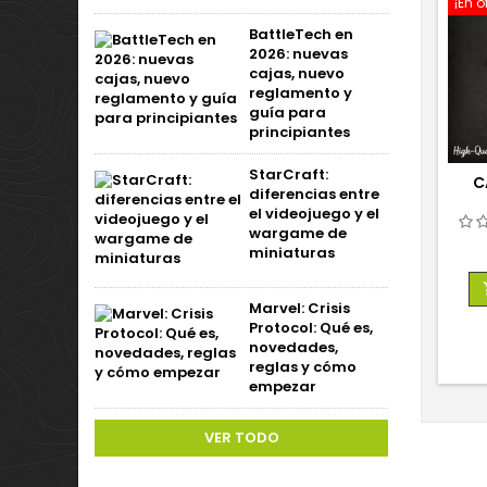
¡En o
BattleTech en
2026: nuevas
cajas, nuevo
reglamento y
guía para
principiantes
StarCraft:
C
diferencias entre
el videojuego y el
wargame de
miniaturas
Marvel: Crisis
Protocol: Qué es,
novedades,
reglas y cómo
empezar
VER TODO