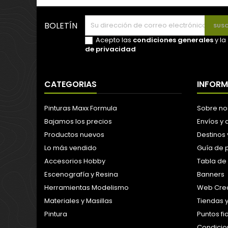
BOLETÍN
Acepto las
condiciones generales
y la
de privacidad
CATEGORIAS
INFOR
Pinturas Maxx Formula
Sobre no
Bajamos los precios
Envíos y
Productos nuevos
Destinos 
Lo más vendido
Guía de 
Accesorios Hobby
Tabla de
Escenografía y Resina
Banners
Herramientas Modelismo
Web Crea
Materiales y Masillas
Tiendas 
Pintura
Puntos f
Condicion