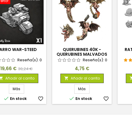
ferta!
ARRO WAR-STEED
QUERUBINES 40K -
RAT
QUERUBINES MALVADOS
1:48
Reseña(s):
0
Reseña(s):
0
Precio
Precio
Precio
19,66 €
4,75 €
30,24 €
base
Añadir al carrito
Añadir al carrito


Más
Más


En stock
favorite_border
En stock
favorite_border