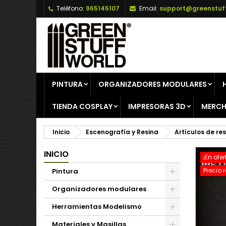
Teléfono:
965145107
Email:
support@greenstuf
A
C
I
add_circle_outline
De
No
PINTURA
ORGANIZADORES MODULARES
TIENDA COSPLAY
IMPRESORAS 3D
MERCH
Inicio
Escenografía y Resina
Artículos de re
INICIO
¡En ofer
Precio 
Pintura
Organizadores modulares
Herramientas Modelismo
Materiales y Masillas