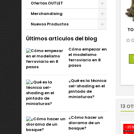
Ofertas OUTLET
Merchandising
Nuevos Productos
TO
Últimos artículos del blog
Cómo empezar en
el modelismo
ferroviario en 8
pasos
¿Qué es la técnica
cel-shading en el
pintado de
miniaturas?
13 O
¿Cómo hacer un
diorama de un
-35
bosque?