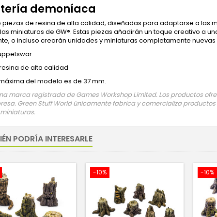
ntería demoníaca
 piezas de resina de alta calidad, diseñadas para adaptarse a la
 las miniaturas de GW®. Estas piezas añadirán un toque creativo a u
nte, o incluso crearán unidades y miniaturas completamente nuevas y 
uppetswar
 resina de alta calidad
a máxima del modelo es de 37 mm.
a marca registrada de Games Workshop Limited. Los productos ofreci
esa. Green Stuff World únicamente fabrica y comercializa productos
 miniaturas.
IÉN PODRÍA INTERESARLE
-10%
-10%