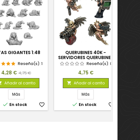
AS GIGANTES 1:48
QUERUBINES 40K -
RA
SERVIDORES QUERUBINES
1:48
Reseña(s):
1
Reseña(s):
0
Precio
Precio
Precio
4,28 €
4,75 €
4,75 €
base
Añadir al carrito
Añadir al carrito


Más
Más


En stock
favorite_border
En stock
favorite_border