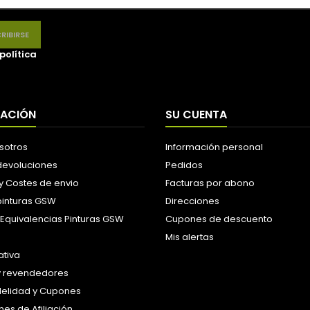
política
MACIÓN
SU CUENTA
sotros
Información personal
 devoluciones
Pedidos
y Costes de envio
Facturas por abono
pinturas GSW
Direcciones
 Equivalencias Pinturas GSW
Cupones de descuento
Mis alertas
tiva
y revendedores
idelidad y Cupones
es de Afiliación