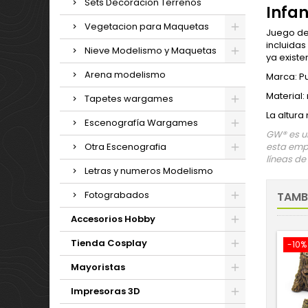
Sets Decoracion Terrenos
Infa
Vegetacion para Maquetas
Juego de
incluidas
Nieve Modelismo y Maquetas
ya existe
Arena modelismo
Marca: P
Material:
Tapetes wargames
La altur
Escenografía Wargames
GW® es un
Otra Escenografia
esta empr
líneas de
Letras y numeros Modelismo
Fotograbados
TAMB
Accesorios Hobby
Tienda Cosplay
-10%
Mayoristas
Impresoras 3D