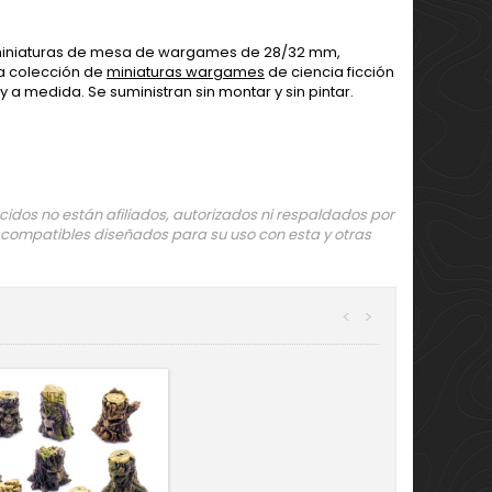
s miniaturas de mesa de wargames de 28/32 mm,
na colección de
miniaturas wargames
de ciencia ficción
a medida. Se suministran sin montar y sin pintar.
dos no están afiliados, autorizados ni respaldados por
 compatibles diseñados para su uso con esta y otras
<
>