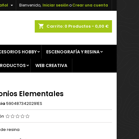

añol
Bienvenido,
Iniciar sesión
o
Crear una cuenta
×
×
×
shopping_cart
Carrito:
0
Productos - 0,00 €
CESORIOS HOBBY
ESCENOGRAFÍA Y RESINA
n
PRODUCTOS
WEB CREATIVA
s
nios Elementales
cia
5904873420291ES
ión
 de resina