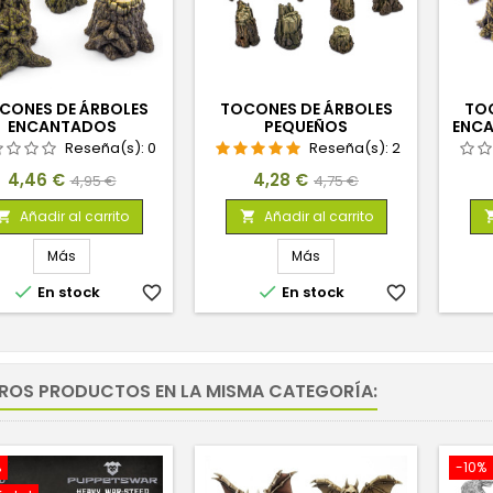
CONES DE ÁRBOLES
TOCONES DE ÁRBOLES
TOC
ENCANTADOS
PEQUEÑOS
ENC
Reseña(s):
0
Reseña(s):
2
Precio
Precio
Precio
Precio
4,46 €
4,28 €
4,95 €
4,75 €
base
base
Añadir al carrito
Añadir al carrito


Más
Más


En stock
favorite_border
En stock
favorite_border
TROS PRODUCTOS EN LA MISMA CATEGORÍA:
%
-10%