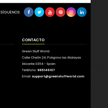
SÍGUENOS
CONTACTO
Green Stuff World
Calle Chelín 24, Poligono las Atalayas
Alicante 03114 - Spain
Teléfono:
965145107
Email:
support@greenstuffworld.com