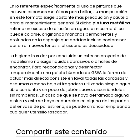
En lo referente específicamente al uso de pinturas que
incluyen escamas metálicas para brillar, su manipulación
en este formato exige bastante más precaución y cautela
para el mantenimiento general. Si dicha
pintura metálica
retiene un exceso de dilución en agua, la mica metálica
puede colarse, originando manchas permanentes y
profundas en la esponja que podrían incluso contaminar
por error nuevos tonos si el usuario es descuidado.
La higiene tras dar por concluido un extenso proyecto de
modelismo no exige líquidos abrasivos o difíciles de
encontrar. Para reacondicionar y desinfectar
temporalmente una paleta húmeda de GSW, la forma de
actuar más directa consiste en lavar todas las carcasas y
espumas a mano bajo el fregadero utilizando simple agua
tibia corriente y un poco de jabón suave, escurriéndolas
sin romperlas. En caso de que se haya derramado alguna
pintura y esta se haya endurecido en alguna de las partes
del envase de poliestireno, se puede arrancar empleando
cualquier utensilio rascador.
Compartir este contenido