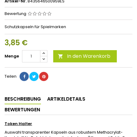
Artikel-Nr.
8435646500959ES
Bewertung
Schutzkapseln für Spielmarken
3,85 €
In den Warenkorb
Menge

Teilen
BESCHREIBUNG
ARTIKELDETAILS
BEWERTUNGEN
Token Halter
Auswahl transparenter Kapseln aus robustem Methacrylat-