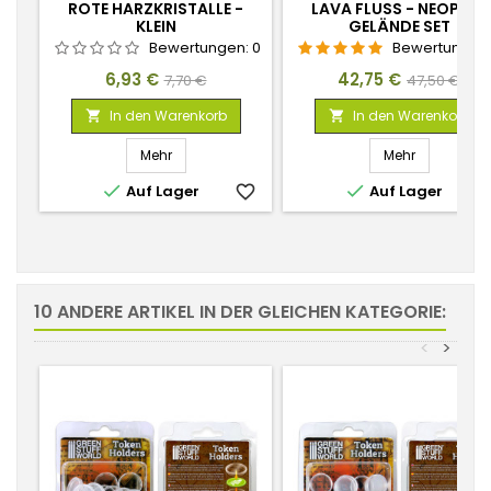
ROTE HARZKRISTALLE -
LAVA FLUSS - NEOPREN
KLEIN
GELÄNDE SET
Bewertungen:
0
Bewertungen
Preis
Verkaufspreis
Preis
Verkaufspr
6,93 €
42,75 €
7,70 €
47,50 €
In den Warenkorb
In den Warenkorb


Mehr
Mehr


Auf Lager
favorite_border
Auf Lager
favorite_
10 ANDERE ARTIKEL IN DER GLEICHEN KATEGORIE:
<
>