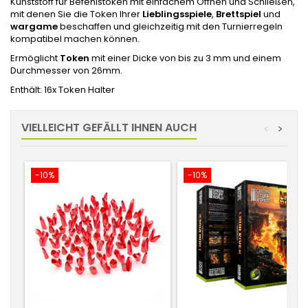
Kunststoff für Befehlstoken mit einfachem Öffnen und Schließen,
mit denen Sie die Token Ihrer
Lieblingsspiele
,
Brettspiel
und
wargame
beschaffen und gleichzeitig mit den Turnierregeln
kompatibel machen können.
Ermöglicht
Token
mit einer Dicke von bis zu 3 mm und einem
Durchmesser von 26mm.
Enthält:
1
6x Token Halter
VIELLEICHT GEFÄLLT IHNEN AUCH
<
>
-10%
-10%