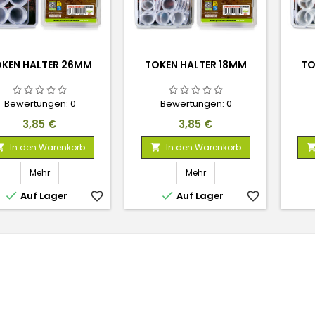
KEN HALTER 26MM
TOKEN HALTER 18MM
TO
Bewertungen:
0
Bewertungen:
0
Preis
Preis
3,85 €
3,85 €
In den Warenkorb
In den Warenkorb


Mehr
Mehr


Auf Lager
favorite_border
Auf Lager
favorite_border