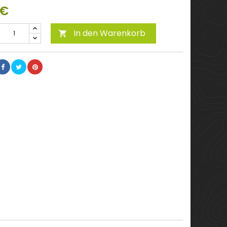
 €
In den Warenkorb
