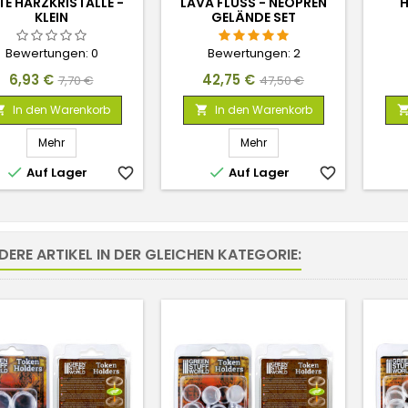
E HARZKRISTALLE -
LAVA FLUSS - NEOPREN
H
KLEIN
GELÄNDE SET
Bewertungen:
0
Bewertungen:
2
Preis
Verkaufspreis
Preis
Verkaufspreis
6,93 €
42,75 €
7,70 €
47,50 €
In den Warenkorb
In den Warenkorb


Mehr
Mehr


Auf Lager
favorite_border
Auf Lager
favorite_border
DERE ARTIKEL IN DER GLEICHEN KATEGORIE: