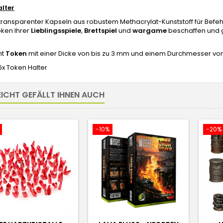
lter
transparenter Kapseln aus robustem Methacrylat-Kunststoff für Befe
oken Ihrer
Lieblingsspiele
,
Brettspiel
und
wargame
beschaffen und g
ht
Token
mit einer Dicke von bis zu 3 mm und einem Durchmesser v
6x Token Halter
EICHT GEFÄLLT IHNEN AUCH
-10%
-20%