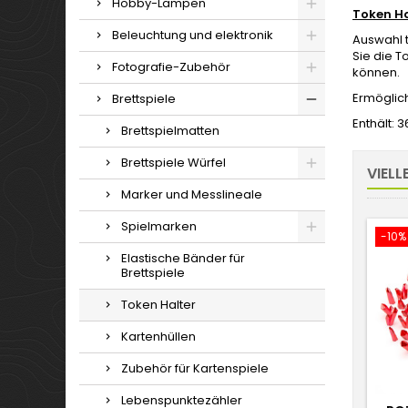
Hobby-Lampen
Token Ha
Beleuchtung und elektronik
Auswahl 
Sie die T
Fotografie-Zubehör
können.
Ermöglic
Brettspiele
Enthält:
3
Brettspielmatten
Brettspiele Würfel
VIELL
Marker und Messlineale
Spielmarken
-10%
Elastische Bänder für
Brettspiele
Token Halter
Kartenhüllen
Zubehör für Kartenspiele
Lebenspunktezähler