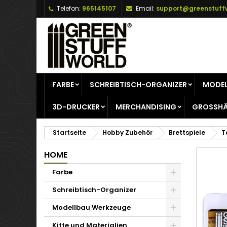
Telefon:
965145107
Email:
support@greenstuff
A
W
A
add_circle_outline
Si
Na
zu
FARBE
SCHREIBTISCH-ORGANIZER
MODEL
3D-DRUCKER
MERCHANDISING
GROSSHÄ
Startseite
Hobby Zubehör
Brettspiele
T
HOME
Farbe
Schreibtisch-Organizer
Modellbau Werkzeuge
Kitte und Materialien