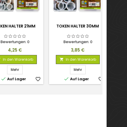
KEN HALTER 21MM
TOKEN HALTER 30MM
TOK
Bewertungen:
0
Bewertungen:
0
Preis
Preis
4,25 €
3,85 €
In den Warenkorb
In den Warenkorb



Mehr
Mehr


Auf Lager
favorite_border
Auf Lager
favorite_border