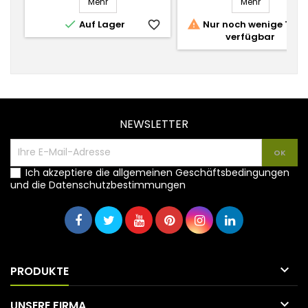
Mehr
Mehr


Auf Lager
favorite_border
Nur noch wenige Teile
verfügbar
favorite_
NEWSLETTER
Ich akzeptiere die allgemeinen Geschäftsbedingungen
und die Datenschutzbestimmungen

PRODUKTE

UNSERE FIRMA