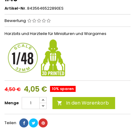
Artikel-Nr.
8435646522890ES
Bewertung
Harzbits und Harzteile für Miniaturen und Wargames
4,05 €
4,50 €
10% sparen
In den Warenkorb
Menge

Teilen