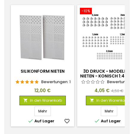
-10%
SILIKONFORM NIETEN
3D DRUCK - MODELLBA
NIETEN - KONISCH 1:48-1:
Bewertungen:
1
Bewertungen
Preis
Preis
Verkaufspr
12,00 €
4,05 €
4,50 €
In den Warenkorb
In den Warenkorb


Mehr
Mehr


Auf Lager
favorite_border
Auf Lager
favorite_