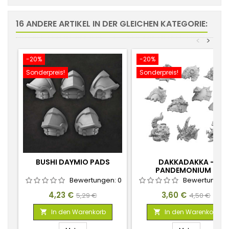
16 ANDERE ARTIKEL IN DER GLEICHEN KATEGORIE:
<
>
-20%
-20%
Sonderpreis!
Sonderpreis!
BUSHI DAYMIO PADS
DAKKADAKKA -
PANDEMONIUM -
SCHULTERPOLSTER 1:48 S
Bewertungen:
0
Bewertungen
01
Preis
Verkaufspreis
Preis
Verkaufspr
4,23 €
3,60 €
5,29 €
4,50 €
In den Warenkorb
In den Warenkorb

