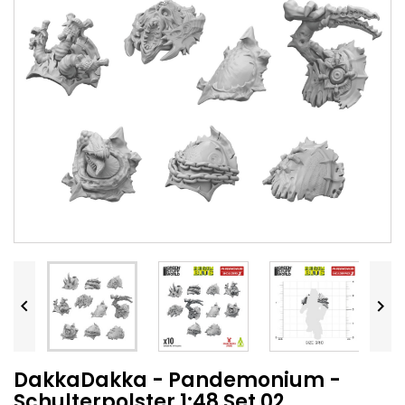


DakkaDakka - Pandemonium -
Schulterpolster 1:48 Set 02