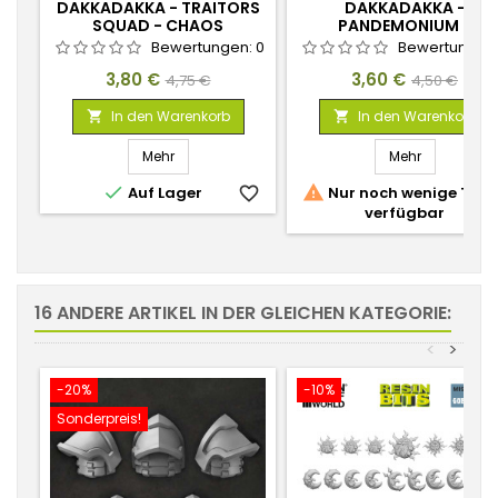
DAKKADAKKA - TRAITORS
DAKKADAKKA -
SQUAD - CHAOS
PANDEMONIUM -
MELTERWAFFEN 1:48
SCHULTERPOLSTER 1:48 S
Bewertungen:
0
Bewertungen
01
Preis
Verkaufspreis
Preis
Verkaufspr
3,80 €
3,60 €
4,75 €
4,50 €
In den Warenkorb
In den Warenkorb


Mehr
Mehr


Auf Lager
favorite_border
Nur noch wenige Teile
verfügbar
favorite_
16 ANDERE ARTIKEL IN DER GLEICHEN KATEGORIE:
<
>
-20%
-10%
Sonderpreis!