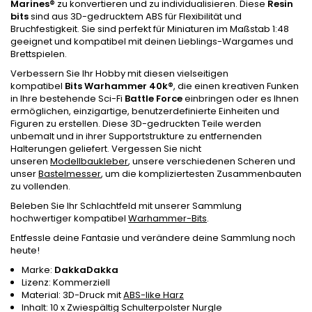
Marines
®
zu konvertieren und zu individualisieren. Diese
Resin
bits
sind aus 3D-gedrucktem ABS für Flexibilität und
Bruchfestigkeit. Sie sind perfekt für Miniaturen im Maßstab 1:48
geeignet und kompatibel mit deinen Lieblings-Wargames und
Brettspielen.
Verbessern Sie Ihr Hobby mit diesen vielseitigen
kompatibel
Bits Warhammer 40k
®
, die einen kreativen Funken
in Ihre bestehende Sci-Fi
Battle Force
einbringen oder es Ihnen
ermöglichen, einzigartige, benutzerdefinierte Einheiten und
Figuren zu erstellen. Diese 3D-gedruckten Teile werden
unbemalt und in ihrer Supportstrukture zu entfernenden
Halterungen geliefert. Vergessen Sie nicht
unseren
Modellbaukleber
, unsere verschiedenen Scheren und
unser
Bastelmesser
, um die kompliziertesten Zusammenbauten
zu vollenden.
Beleben Sie Ihr Schlachtfeld mit unserer Sammlung
hochwertiger kompatibel
Warhammer-Bits
.
Entfessle deine Fantasie und verändere deine Sammlung noch
heute!
Marke:
DakkaDakka
Lizenz: Kommerziell
Material: 3D-Druck mit
ABS-like Harz
Inhalt: 10 x Zwiespältig Schulterpolster Nurgle