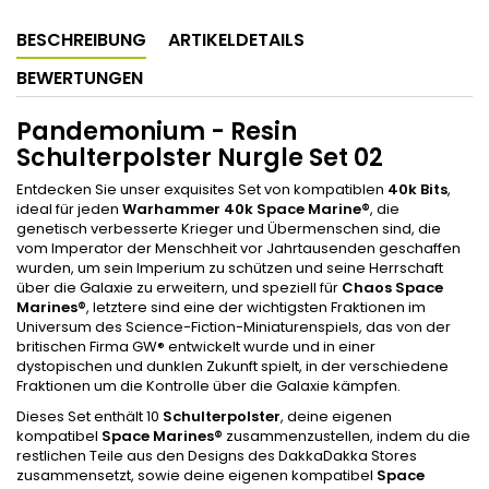
BESCHREIBUNG
ARTIKELDETAILS
BEWERTUNGEN
Pandemonium - Resin
Schulterpolster Nurgle Set 02
Entdecken Sie unser exquisites Set von kompatiblen
40k Bits
,
ideal für jeden
Warhammer 40k Space Marine
®
, die
genetisch verbesserte Krieger und Übermenschen sind, die
vom Imperator der Menschheit vor Jahrtausenden geschaffen
wurden, um sein Imperium zu schützen und seine Herrschaft
über die Galaxie zu erweitern, und speziell für
Chaos Space
Marines
®
, letztere sind eine der wichtigsten Fraktionen im
Universum des Science-Fiction-Miniaturenspiels, das von der
britischen Firma GW® entwickelt wurde und in einer
dystopischen und dunklen Zukunft spielt, in der verschiedene
Fraktionen um die Kontrolle über die Galaxie kämpfen.
Dieses Set enthält 10
Schulterpolster
, deine eigenen
kompatibel
Space Marines
®
zusammenzustellen, indem du die
restlichen Teile aus den Designs des DakkaDakka Stores
zusammensetzt, sowie deine eigenen kompatibel
Space