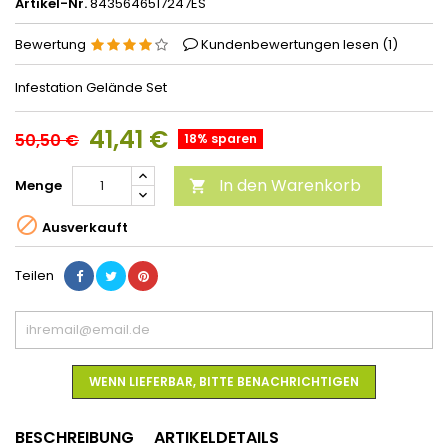
Artikel-Nr.
8435646517247ES
Bewertung
Kundenbewertungen lesen (
1
)
Infestation Gelände Set
41,41 €
50,50 €
18% sparen
In den Warenkorb
Menge


Ausverkauft
Teilen
WENN LIEFERBAR, BITTE BENACHRICHTIGEN
BESCHREIBUNG
ARTIKELDETAILS