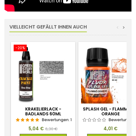
VIELLEICHT GEFÄLLT IHNEN AUCH
<
>
-20%
KRAKELIERLACK -
SPLASH GEL - FLAMMEND
BADLANDS 60ML
ORANGE
Bewertungen:
1
Bewertungen
Preis
Verkaufspreis
Preis
5,04 €
4,01 €
6,30 €