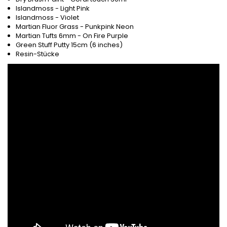
Islandmoss - Light Pink
Islandmoss - Violet
Martian Fluor Grass - Punkpink Neon
Martian Tufts 6mm - On Fire Purple
Green Stuff Putty 15cm (6 inches)
Resin-Stücke