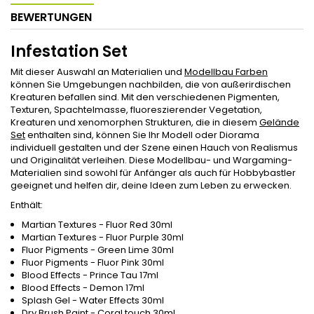
BEWERTUNGEN
Infestation Set
Mit dieser Auswahl an Materialien und
Modellbau Farben
können Sie Umgebungen nachbilden, die von außerirdischen
Kreaturen befallen sind. Mit den verschiedenen Pigmenten,
Texturen, Spachtelmasse, fluoreszierender Vegetation,
Kreaturen und xenomorphen Strukturen, die in diesem
Gelände
Set
enthalten sind, können Sie Ihr Modell oder Diorama
individuell gestalten und der Szene einen Hauch von Realismus
und Originalität verleihen. Diese Modellbau- und Wargaming-
Materialien sind sowohl für Anfänger als auch für Hobbybastler
geeignet und helfen dir, deine Ideen zum Leben zu erwecken.
Enthält:
Martian Textures - Fluor Red 30ml
Martian Textures - Fluor Purple 30ml
Fluor Pigments - Green Lime 30ml
Fluor Pigments - Fluor Pink 30ml
Blood Effects - Prince Tau 17ml
Blood Effects - Demon 17ml
Splash Gel - Water Effects 30ml
Dry Brush Paint - Coral touch 30ml