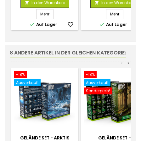
In den Warenkorb
In den Warenkorb


Mehr
Mehr


Auf Lager
favorite_border
Auf Lager
favorite_
8 ANDERE ARTIKEL IN DER GLEICHEN KATEGORIE:
<
>
-18%
-18%
Ausverkauft
Ausverkauft
Sonderpreis!
GELÄNDE SET - ARKTIS
GELÄNDE SET -