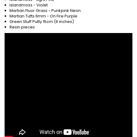
Islandmoss - Violet
Martian Fluor Grass - Punkpink Neon
Martian Tufts 6mm - On Fire Purple
Green Stuff Putty 15cm (6 inches)
Resin pieces