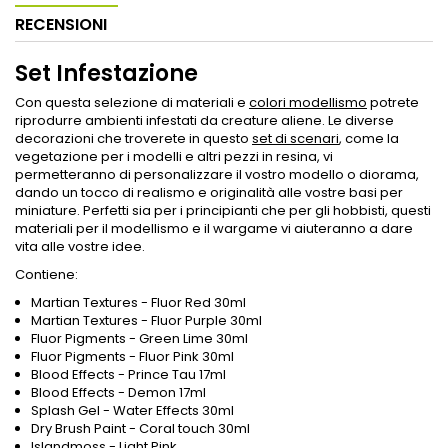
RECENSIONI
Set Infestazione
Con questa selezione di materiali e
colori modellismo
potrete
riprodurre ambienti infestati da creature aliene. Le diverse
decorazioni che troverete in questo
set di scenari
, come la
vegetazione per i modelli e altri pezzi in resina, vi
permetteranno di personalizzare il vostro modello o diorama,
dando un tocco di realismo e originalità alle vostre basi per
miniature. Perfetti sia per i principianti che per gli hobbisti, questi
materiali per il modellismo e il wargame vi aiuteranno a dare
vita alle vostre idee.
Contiene:
Martian Textures - Fluor Red 30ml
Martian Textures - Fluor Purple 30ml
Fluor Pigments - Green Lime 30ml
Fluor Pigments - Fluor Pink 30ml
Blood Effects - Prince Tau 17ml
Blood Effects - Demon 17ml
Splash Gel - Water Effects 30ml
Dry Brush Paint - Coral touch 30ml
Islandmoss - Light Pink