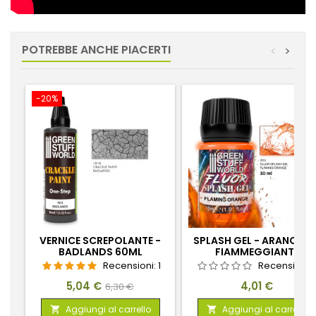
POTREBBE ANCHE PIACERTI
<
>
-20%
VERNICE SCREPOLANTE -
SPLASH GEL - ARANCION
BADLANDS 60ML
FIAMMEGGIANTE
Recensioni:
1
Recensioni:
Prezzo
Prezzo
Prezzo
5,04 €
4,01 €
6,30 €
base
Aggiungi al carrello
Aggiungi al carrello

