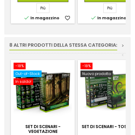
Più
Più


In magazzino
favorite_border
In magazzino
favorite_
8 ALTRI PRODOTTI DELLA STESSA CATEGORIA:
>
<
-18%
-18%
Out-of-Stock
Nuovo prodotto
In saldo!
SET DI SCENARI -
SET DI SCENARI - TOSSI
VEGETAZIONE