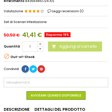
Riferimento
8435646517247ES
Valutazione
Leggi recensioni (
1
)
Set di Scenari Infestazione
41,41 €
50,50 €
Risparmia 18%
Aggiungi al carrello
Quantità


Out-of-Stock
Condividi
AVVISAMI QUANDO DISPONIBILE
DESCRIZIONE
DETTAGLI DEL PRODOTTO