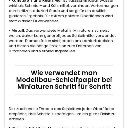
•
Kunststoff und Resin
. Hier ist Nassschliff ideal. Wasser
wirkt als Schmier- und Kühlmittel, verhindert Verformungen
durch Hitze, reduziert Staub und sorgt für ein deutlich
glatteres Ergebnis. Für extrem polierte Oberflächen wird
statt Wasser Öl verwendet.
•
Metall
. Das verwendete Metall in Miniaturen ist meist
weich, daher kann generell jedes Schleifmittel verwendet
werden. Diamantfeilen sind jedoch am komfortabelsten
und bieten die nötige Präzision zum Entfernen von
Luftkanälen und Verbindungsstellen.
Wie verwendet man
Modellbau-Schleifpapier bei
Miniaturen Schritt für Schritt
Die traditionelle Theorie des Schleifens jeder Oberfläche
empfiehlt, drei Schritte zu befolgen, um ein gutes Finish zu
erzielen.