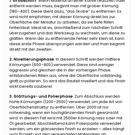
1. Grobschliff
. Wenn Material an einer Kante reduziert oder
entfernt werden muss, beginnt man mit grober Körnung
(180–400). Diese dient dazu, “das Grobe” zu entfernen. Es
wird nicht empfohlen, mit dieser Körnung direkt bis zur
Oberfläche der Miniatur zu arbeiten, da sie tiefe Rillen
hinterlässt. Ideal ist es, anschließend zum nächsten Schritt
überzugehen und das Werkzeug zu wechseln, um diese zu
glätten. Wenn der zu entfernende Fehler sehr klein ist, kann
diese erste Phase übersprungen werden und man beginnt
direkt mit der zweiten.
2. Nivellierungsphase
. In diesem Schritt werden mittlere
Körnungen (600–800) verwendet. Diese sind weniger
aggressiv und gleichen die in der vorherigen Phase
entstandenen Rillen aus, ohne die Oberfläche vollständig
glatt zu polieren. So wird das Bauteil nivelliert und das Finish
wirkt bereits sauberer.
3. Glättungs- und Polierphase
. Zum Abschluss werden
hohe Körnungen (1200–2500) verwendet, um jede Art von
Oberflächenstruktur zu entfernen. Über 2000 ist nur
notwendig, wenn ein hochglänzendes Finish gewünscht
wird. In diesem Fall wird mit 2500er Körnung nass oder mit
Öl gearbeitet. Abschließend kann Polierpaste verwendet
werden, um ein glänzendes Finish zu erzielen – alles hängt
vom Projekt und den verwendeten Materialien ab.