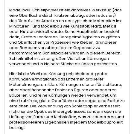
Modellbau-Schleifpapier ist ein abrasives Werkzeug (das
eine Oberfläche durch Kratzen abträgt oder reduziert),
das für präzises Arbeiten an den typischen Materialien im
Miniaturen- und Modellbau wie Kunststoff,
Harz
,
Metall
oder
Holz
entwickelt wurde. Seine Hauptfunktion besteht
darin, Grate zu entfernen, Unregelmäßigkeiten zu glätten
und Oberflächen vor Prozessen wie Kleben, Grundieren
oder Bemalen vorzubereiten. Im Gegensatz zu
herkömmlichem Schleifpapier werden in diesem Bereich
Schleifmittel mit einer großen Vielfalt an Körnungen
verwendet und in kleinere Stücke als üblich geschnitten.
Hier ist die Wahl der Körnung entscheidend: grobe
Körnungen ermöglichen das Entfernen größerer
Materialmengen, mittlere Körnungen dienen für sichtbare,
aber oberflächennahe Fehler an Figuren oder anderen
Bauteilen, und feine Körnungen werden verwendet, um
eine kratzfreie, glatte Oberfläche oder sogar eine Politur zu
erreichen. Die Verwendung von Schleifpapier verbessert
nicht nur die Optik des Endergebnisses, sondern auch die
Haftung von Farbe und Klebstoffen, was zu saubereren und
professionelleren Ergebnissen in jedem Modellbauprojekt
beiträgt.