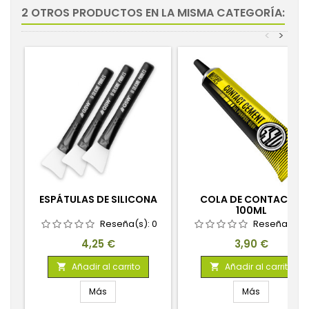
2 OTROS PRODUCTOS EN LA MISMA CATEGORÍA:
<
>
ESPÁTULAS DE SILICONA
COLA DE CONTACTO
100ML
Reseña(s):
0
Reseña(s):
Precio
Precio
4,25 €
3,90 €
Añadir al carrito
Añadir al carrito


Más
Más