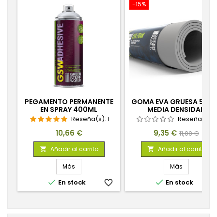
-15%
PEGAMENTO PERMANENTE
GOMA EVA GRUESA 5MM
EN SPRAY 400ML
MEDIA DENSIDAD
Reseña(s):
1
Reseña(s):
Precio
Precio
Precio
10,66 €
9,35 €
11,00 €
base
Añadir al carrito
Añadir al carrito


Más
Más


En stock
favorite_border
En stock
favorite_