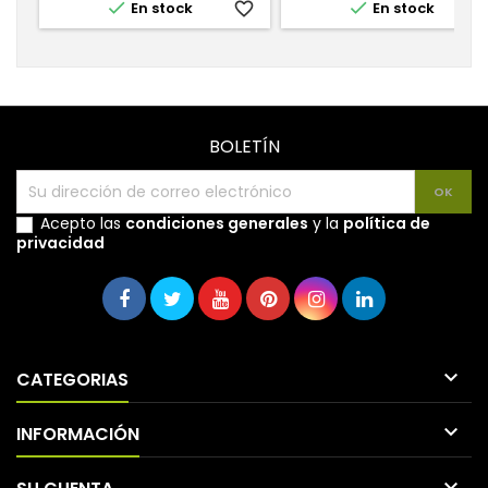


En stock
favorite_border
En stock
favorite_
BOLETÍN
Acepto las
condiciones generales
y la
política de
privacidad

CATEGORIAS

INFORMACIÓN
