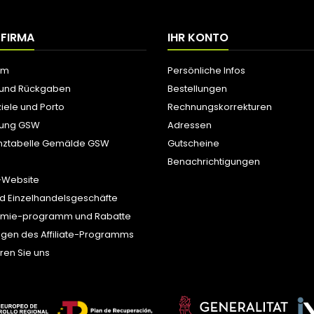
 FIRMA
IHR KONTO
um
Persönliche Infos
 und Rückgaben
Bestellungen
iele und Porto
Rechnungskorrekturen
tung GSW
Adressen
nztabelle Gemälde GSW
Gutscheine
Benachrichtigungen
-Website
d Einzelhandelsgeschäfte
ämie-programm und Rabatte
gen des Affiliate-Programms
ren Sie uns