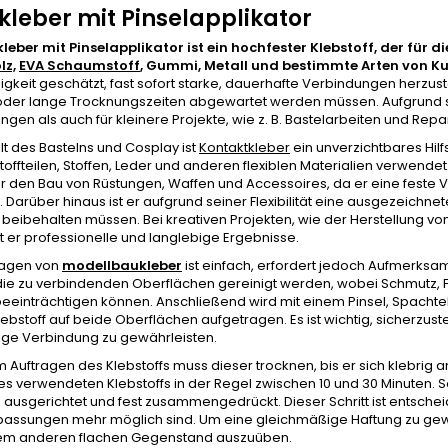
kleber mit Pinselapplikator
kleber
mit Pinselapplikator
ist ein hochfester Klebstoff, der für 
lz,
EVA Schaumstoff
, Gummi, Metall und bestimmte Arten von Ku
igkeit geschätzt, fast sofort starke, dauerhafte Verbindungen herz
er lange Trocknungszeiten abgewartet werden müssen. Aufgrund seiner
en als auch für kleinere Projekte, wie z. B. Bastelarbeiten und Rep
lt des Bastelns und Cosplay ist
Kontaktkleber
ein unverzichtbares Hil
ffteilen, Stoffen, Leder und anderen flexiblen Materialien verwendet
für den Bau von Rüstungen, Waffen und Accessoires, da er eine fest
. Darüber hinaus ist er aufgrund seiner Flexibilität eine ausgezeichnet
ät beibehalten müssen. Bei kreativen Projekten, wie der Herstellun
t er professionelle und langlebige Ergebnisse.
ragen von
modellbaukleber
ist einfach, erfordert jedoch Aufmerksam
ie zu verbindenden Oberflächen gereinigt werden, wobei Schmutz, F
beeinträchtigen können. Anschließend wird mit einem Pinsel, Spacht
lebstoff auf beide Oberflächen aufgetragen. Es ist wichtig, sicherzus
dige Verbindung zu gewährleisten.
Auftragen des Klebstoffs muss dieser trocknen, bis er sich klebrig
es verwendeten Klebstoffs in der Regel zwischen 10 und 30 Minuten. 
g ausgerichtet und fest zusammengedrückt. Dieser Schritt ist entsche
passungen mehr möglich sind. Um eine gleichmäßige Haftung zu gewä
em anderen flachen Gegenstand auszuüben.