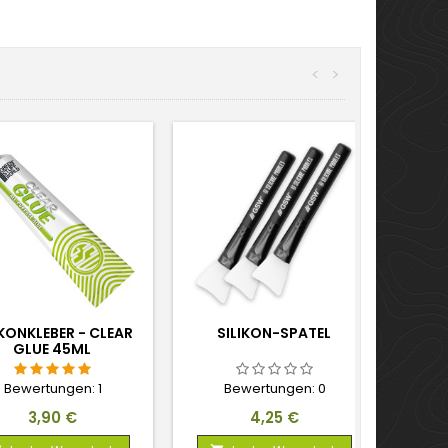
<
>
IKONKLEBER - CLEAR
SILIKON-SPATEL
GLUE 45ML
Bewertungen:
1
Bewertungen:
0
Preis
Preis
3,90 €
4,25 €