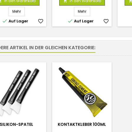
In den Warenkorb
In den Warenkorb


Mehr
Mehr


Auf Lager
favorite_border
Auf Lager
favorite_border
ERE ARTIKEL IN DER GLEICHEN KATEGORIE:
SILIKON-SPATEL
KONTAKTKLEBER 100ML