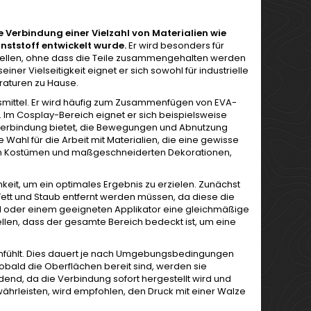
die Verbindung einer Vielzahl von Materialien wie
nststoff entwickelt wurde.
Er wird besonders für
ustellen, ohne dass die Teile zusammengehalten werden
 Vielseitigkeit eignet er sich sowohl für industrielle
araturen zu Hause.
fsmittel. Er wird häufig zum Zusammenfügen von EVA-
. Im Cosplay-Bereich eignet er sich beispielsweise
e Verbindung bietet, die Bewegungen und Abnutzung
e Wahl für die Arbeit mit Materialien, die eine gewisse
g von Kostümen und maßgeschneiderten Dekorationen,
keit, um ein optimales Ergebnis zu erzielen. Zunächst
ett und Staub entfernt werden müssen, da diese die
el oder einem geeigneten Applikator eine gleichmäßige
tellen, dass der gesamte Bereich bedeckt ist, um eine
 anfühlt. Dies dauert je nach Umgebungsbedingungen
Sobald die Oberflächen bereit sind, werden sie
idend, da die Verbindung sofort hergestellt wird und
hrleisten, wird empfohlen, den Druck mit einer Walze