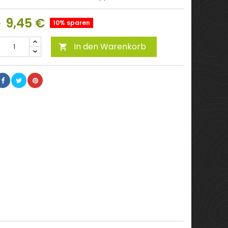
9,45 €
€
10% sparen
In den Warenkorb
