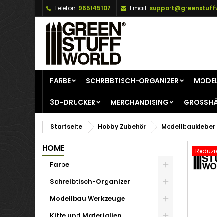
Telefon:
965145107
Email:
support@greenstuff
A
W
A
add_circle_outline
Si
Na
zu
FARBE
SCHREIBTISCH-ORGANIZER
MODEL
3D-DRUCKER
MERCHANDISING
GROSSHÄ
Startseite
Hobby Zubehör
Modellbaukleber
HOME
Reduzie
Farbe
Schreibtisch-Organizer
Modellbau Werkzeuge
Kitte und Materialien