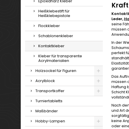
Epoxidharz Kleber
Kraft
Heißklebestift für
Kontakt
Heißklebepistole
Leder,
Ho
seine Fäh
Flockkleber
müssen od
Anwendung
Schablonenkleber
In der We
Kontaktkleber
Schaumsto
perfekt 
Kleber für transparente
standhält
Acrylmaterialien
Elastizit
garantier
Holzsockel für Figuren
Das Auft
Acrylblock
müssen d
Haftung 
Transportkoffer
Schicht K
vollstän
Turniertabletts
Nach dem 
und Art d
Maßbänder
sorgfälti
keine An
Hobby-Lampen
oder ein