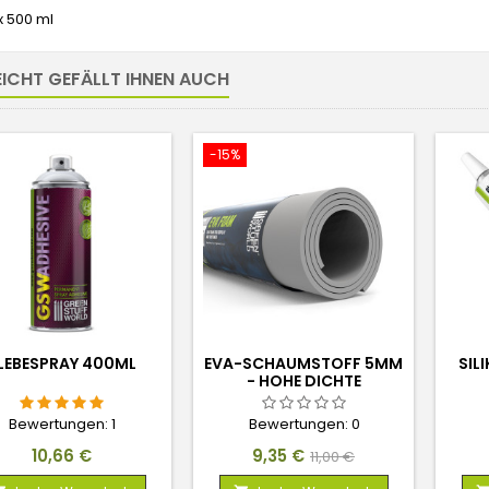
x 500 ml
EICHT GEFÄLLT IHNEN AUCH
-15%
LEBESPRAY 400ML
EVA-SCHAUMSTOFF 5MM
SIL
- HOHE DICHTE
Bewertungen:
1
Bewertungen:
0
Preis
Preis
Verkaufspreis
10,66 €
9,35 €
11,00 €