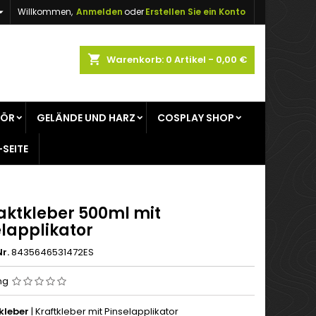

Willkommen,
Anmelden
oder
Erstellen Sie ein Konto
×
×
×
shopping_cart
Warenkorb:
0
Artikel - 0,00 €
gen
HÖR
GELÄNDE UND HARZ
COSPLAY SHOP
n
-SEITE
n
aktkleber 500ml mit
elapplikator
r.
8435646531472ES
ng
kleber
| Kraftkleber mit Pinselapplikator