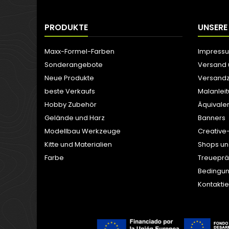
PRODUKTE
UNSERE
Maxx-Formel-Farben
Impress
Sonderangebote
Versand
Neue Produkte
Versandz
beste Verkaufs
Malanlei
Hobby Zubehör
Äquivale
Gelände und Harz
Banners
Modellbau Werkzeuge
Creative
Kitte und Materialien
Shops un
Farbe
Treuepr
Bedingun
Kontaktie