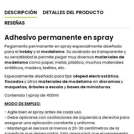
DESCRIPCIÓN
DETALLES DEL PRODUCTO
RESEÑAS
Adhesivo permanente en spray
Pegamento permanente en spray especialmente diseñado
para el
hobby
y el
modelismo
. Su acabado es transparente y
su versatilidad le permite pegar muy diversos
materiales de
modelismo
como papel, metal, plástico, muchos materiales
sintéticos, madera, textiles, etc.
Especialmente diseñado para fijar
césped electrostático
,
flocados
y otros
materiales de modelismo
en
dioramas
y
maquetas
,
árboles a escala
y
bases de miniaturas
.
Contenido 1 spray de 400ml
MODO DE EMPLEO:
- Agite bien el spray antes de cada uso.
- Debe aplicarse con oscilaciones de izquierda a derecha para
asegurar una aplicación constante y uniforme.
- Mantenga el aerosol al menos a 20-30 centímetros de la
superficie que desea pintar. Esto asegurará que el pegamento