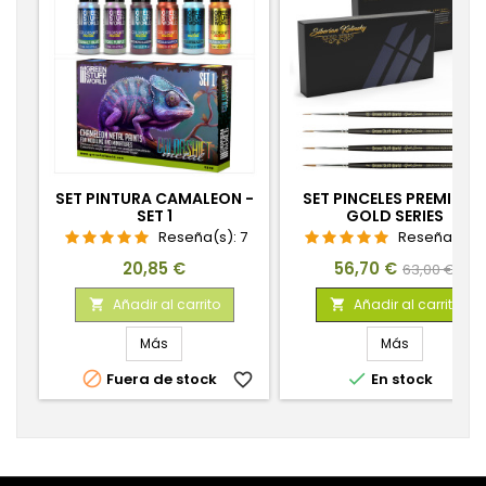
SET PINTURA CAMALEON -
SET PINCELES PREMIUM 
SET 1
GOLD SERIES
Reseña(s):
7
Reseña(s):
Precio
Precio
Precio
20,85 €
56,70 €
63,00 €
base
Añadir al carrito
Añadir al carrito


Más
Más


Fuera de stock
favorite_border
En stock
favorite_